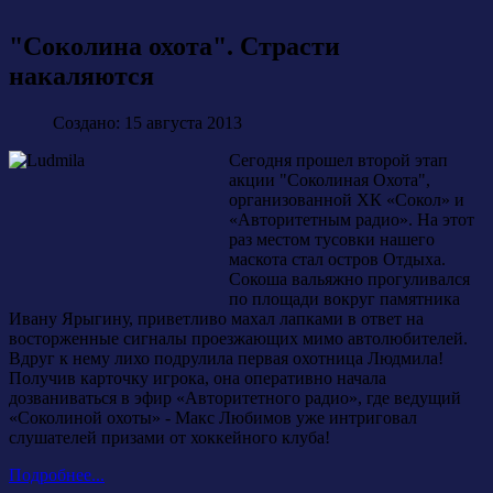
"Соколина охота". Страсти
накаляются
Создано: 15 августа 2013
Сегодня прошел второй этап
акции "Соколиная Охота",
организованной ХК «Сокол» и
«Авторитетным радио». На этот
раз местом тусовки нашего
маскота стал остров Отдыха.
Сокоша вальяжно прогуливался
по площади вокруг памятника
Ивану Ярыгину, приветливо махал лапками в ответ на
восторженные сигналы проезжающих мимо автолюбителей.
Вдруг к нему лихо подрулила первая охотница Людмила!
Получив карточку игрока, она оперативно начала
дозваниваться в эфир «Авторитетного радио», где ведущий
«Соколиной охоты» - Макс Любимов уже интриговал
слушателей призами от хоккейного клуба!
Подробнее...