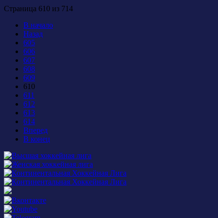
Страница 610 из 714
В начало
Назад
605
606
607
608
609
610
611
612
613
614
Вперед
В конец