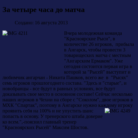
За четыре часа до матча
Создано: 16 августа 2013
Вчера молодежная команда
"Красноярские Рыси", в
количестве 26 игроков, прибыла
в Ангарск, чтобы провести 3
товарищеских матча с местным
"Ангарским Ермаком". Уже
сегодня состоится первая игра в
которой за "Рысей" выступит и
любимчик ангарчан - Никита Пашков, всего же в "Рысях"
семь игроков прошлогоднего состава. "Здесь и "старые", и
новобранцы - все будут в равных условиях, все будут
доказывать свое место в основном составе! Сейчас несколько
наших игроков в Чехии на сборе с "Соколом", двое игроков в
МХК "Спартак", поэтому в Ангарске нужно каждому игроку
проявить
себя на 100% и не упустить шанс
попасть в основу. У тренерского штаба доверие
ко всем.",-пояснил главный тренер
"Красноярских Рысей" Максим Шостов.