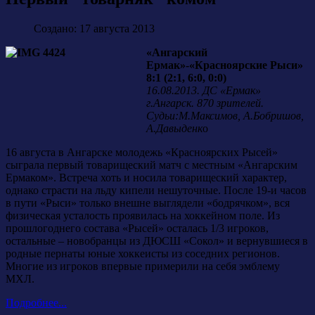
Создано: 17 августа 2013
«Ангарский
Ермак»-«Красноярские Рыси»
8:1 (2:1, 6:0, 0:0)
16.08.2013. ДС «Ермак»
г.Ангарск. 870 зрителей.
Судьи:М.Максимов, А.Бобришов,
А.Давыденк
о
16 августа в Ангарске молодежь «Красноярских Рысей»
сыграла первый товарищеский матч с местным «Ангарским
Ермаком». Встреча хоть и носила товарищеский характер,
однако страсти на льду кипели нешуточные. После 19-и часов
в пути «Рыси» только внешне выглядели «бодрячком», вся
физическая усталость проявилась на хоккейном поле. Из
прошлогоднего состава «Рысей» осталась 1/3 игроков,
остальные – новобранцы из ДЮСШ «Сокол» и вернувшиеся в
родные пернаты юные хоккеисты из соседних регионов.
Многие из игроков впервые примерили на себя эмблему
МХЛ.
Подробнее...