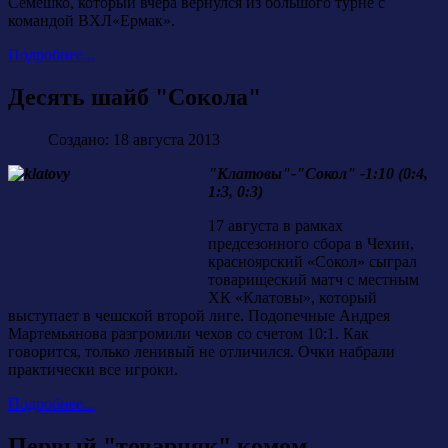
Семешко, который вчера вернулся из большого турне с
командой ВХЛ«Ермак».
Подробнее...
Десять шайб "Сокола"
Создано: 18 августа 2013
"Клатовы"-"Сокол" -1:10 (0:4,
1:3, 0:3)
17 августа в рамках
предсезонного сбора в Чехии,
красноярский «Сокол» сыграл
товарищеский матч с местным
ХК «Клатовы», который
выступает в чешской второй лиге. Подопечные Андрея
Мартемьянова разгромили чехов со счетом 10:1. Как
говорится, только ленивый не отличился. Очки набрали
практически все игроки.
Подробнее...
Первый "товарняк" комом