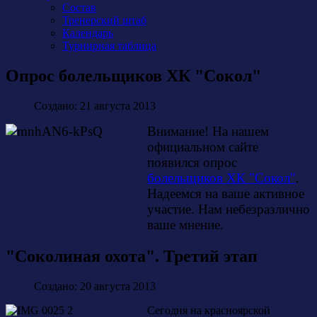
Состав
Тренерский штаб
Календарь
Турнирная таблица
Опрос болельщиков ХК "Сокол"
Создано: 21 августа 2013
Внимание! На нашем
официальном сайте
появился опрос
болельщиков ХК "Сокол"
.
Надеемся на ваше активное
участие. Нам небезразлично
ваше мнение.
"Соколиная охота". Третий этап
Создано: 20 августа 2013
Сегодня на красноярской