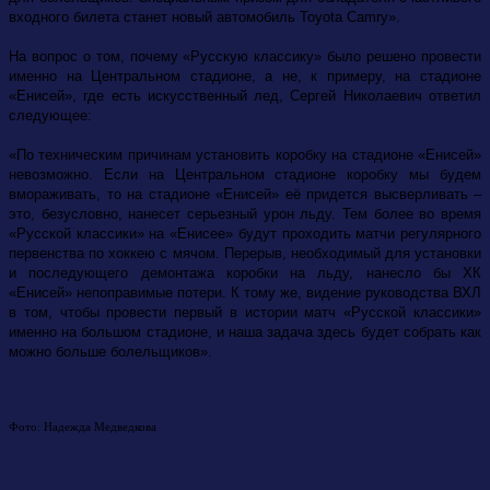
входного билета станет новый автомобиль Toyota Camry».
На вопрос о том, почему «Русскую классику» было решено провести
именно на Центральном стадионе, а не, к примеру, на стадионе
«Енисей», где есть искусственный лед, Сергей Николаевич ответил
следующее:
«По техническим причинам установить коробку на стадионе «Енисей»
невозможно. Если на Центральном стадионе коробку мы будем
вмораживать, то на стадионе «Енисей» её придется высверливать –
это, безусловно, нанесет серьезный урон льду. Тем более во время
«Русской классики» на «Енисее» будут проходить матчи регулярного
первенства по хоккею с мячом. Перерыв, необходимый для установки
и последующего демонтажа коробки на льду, нанесло бы ХК
«Енисей» непоправимые потери. К тому же, видение руководства ВХЛ
в том, чтобы провести первый в истории матч «Русской классики»
именно на большом стадионе, и наша задача здесь будет собрать как
можно больше болельщиков».
Фото: Надежда Медведкова