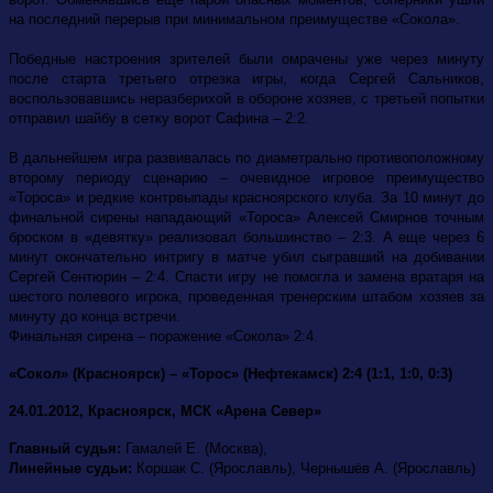
на последний перерыв при минимальном преимуществе «Сокола».
Победные настроения зрителей были омрачены уже через минуту
после старта третьего отрезка игры, когда Сергей Сальников,
воспользовавшись неразберихой в обороне хозяев, с третьей попытки
отправил шайбу в сетку ворот Сафина – 2:2.
В дальнейшем игра развивалась по диаметрально противоположному
второму периоду сценарию – очевидное игровое преимущество
«Тороса» и редкие контрвыпады красноярского клуба. За 10 минут до
финальной сирены нападающий «Тороса» Алексей Смирнов точным
броском в «девятку» реализовал большинство – 2:3. А еще через 6
минут окончательно интригу в матче убил сыгравший на добивании
Сергей Сентюрин – 2:4. Спасти игру не помогла и замена вратаря на
шестого полевого игрока, проведенная тренерским штабом хозяев за
минуту до конца встречи.
Финальная сирена – поражение «Сокола» 2:4.
«Сокол» (Красноярск) – «Торос» (Нефтекамск) 2:4 (1:1, 1:0, 0:3)
24.01.2012, Красноярск, МСК «Арена Север»
Главный судья:
Гамалей Е. (Москва),
Линейные судьи:
Коршак С. (Ярославль), Чернышёв А. (Ярославль)