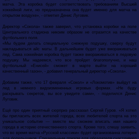
матча. Эта коробка будет соответствовать требованиям Высшей
хоккейной лиги, но предназначена она будет именно для матча на
открытом воздухе», - отметил Денис Луговик.
Директор «Сокола» также заверил, что установка коробки на поле
Центрального стадиона никоим образом не отразится на качестве
футбольного поля.
«Мы будем делать специальную снежную подушку, сверху будут
накладываться айс маты. В дальнейшем будет уже вмораживаться
лед. Сама хоккейная коробка будет также вмораживаться в ледовую
подушку. Мы надеемся, что все пройдет благополучно, и наш
футбольный «Енисей» сможет в марте выйти на хороший
качественный газон», - добавил генеральный директор «Сокола».
Добавим также, что 17 февраля «Сокол» и «Локомотив» выйдут на
лед в немного видоизмененных игровых формах. «Не буду
раскрывать секретов, вы все увидите сами», - поделился Денис
Луговик.
Ещё про один приятный сюрприз рассказал Сергей Гуров. «Я хотел
бы пригласить всех жителей города, всех любителей спорта на это
уникальное событие — вместе мы сможем вписать имя нашего
города в историю отечественного спорта. Кроме того, спешу заявить,
что во время матча «Русской классики» будет организованна лотерея
для болельщиков. Специальным призом для обладателя счастливого