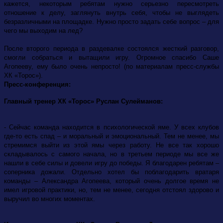
кажется, некоторым ребятам нужно серьезно пересмотреть
отношение к делу, заглянуть внутрь себя, чтобы не выглядеть
безразличными на площадке. Нужно просто задать себе вопрос – для
чего мы выходим на лед?
После второго периода в раздевалке состоялся жесткий разговор,
смогли собраться и вытащили игру. Огромное спасибо Саше
Агопееву, ему было очень непросто! (по материалам пресс-службы
ХК «Торос»).
Пресс-конференция:
Главный тренер ХК «Торос» Руслан Сулейманов:
- Сейчас команда находится в психологической яме. У всех клубов
где-то есть спад – и моральный и эмоциональный. Тем не менее, мы
стремимся выйти из этой ямы через работу. Не все так хорошо
складывалось с самого начала, но в третьем периоде мы все же
нашли в себе силы и довели игру до победы. Я благодарен ребятам –
соперника дожали. Отдельно хотел бы поблагодарить вратаря
команды – Александра Агопеева, который очень долгое время не
имел игровой практики, но, тем не менее, сегодня отстоял здорово и
выручил во многих моментах.