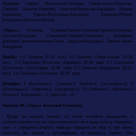
«Сокол»:
Сафин; Меньшиков-Синицын; Севастьянов-Первухин-
Пасенко; Чикалин-Ячменёв; Кочетков-Васильев-Каравдин; Языков-
Ворошнин; Раенко-Потылицын-Брюханов; Безруких-Репьях;
Богдашкин-Малыгин-Крюков.
«Торос»:
Агопеев; Зубарев-Карпов;Степанов-Лучкин-Сентюрин;
Суслов-Вахрушев; Сальников-Гордеев-Голованов; Дорофеев-
Доронин;Смирнов-Каменев-Туник; Цирулев-Болдарев; Панков-Зюзин-
Анкудинов
Шайбы
: 0:1 Зубарев (5:30, бол); 1:1 Пасенко (Севастьянов, 18:24,
бол); 2:1 Ворошнин (Кочетков, Каравдин, 32:00, рав); 2:2 Сальников
(Голованов, Суслопаров, 40:56, рав); 2:3 Смирнов (Анкудинов, 50:37,
бол); 2:4 Сентюрин (Степанов, 56:06, рав);
Штрафы:
8 (Ворошнин-2, Синицын-2, Крюков-2, Суслопаров-2), 6
(Потылицын-2,
Смирнов-2, Анкудинов-2); 10 (Чикалин-2, Малыгин-2,
Лучкин-2, Анкудинов – 2, Цирулёв – 2).
Капитан ХК «Торос» Анатолий Степанов:
- Вроде бы хорошо начали, но потом потеряли инициативу, и
соответственно счет на табло поменялся не в нашу пользу. Наверное,
уже с середины второго периода перешли на игру в три звена.
Казалось бы, играем с аутсайдером, но пришлось тяжело. Мне