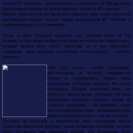
клуба КХЛ «Динамо» - «Арена Минск», и составляет 15 000 зрителей.
Центральный стадион же может вместить более 16 000 человек.
Именно такое количество зрителей в прошлом году летом пришло на
Центральный стадион на матч между красноярским ФК «Енисей» и
клубом премьер-лиги «Локомотив».
«Если на матч «Русской классики» мы соберем более 16 000
человек, то Красноярск войдет в историю не только как первый город,
который провел матч такого масштаба, но и как территория,
собравшая такое большое количество болельщиков», - отметил
министр.
«Как уже сказал Сергей Николаевич,
действительно в истории современной
России и современного хоккея такое
мероприятие состоится впервые. Мы очень
благодарны Высшей хоккейной лиге, что
выбор пал именно на нас, учитывая, что наши
болельщики закалены смотреть хоккей на
открытых площадках – так например, очень
много болельщиков ходят на домашние игры
нашего хоккейного клуба с мячом «Енисей».
Хотелось бы затронуть и техническую часть проведения матча.
Сейчас мы заключили договор с одной питерской компанией, которая
будет поставлять нам хоккейную коробку для проведения этого