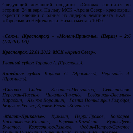
Следующий домашний поединок «Сокола» состоится во
вторник, 24 января. На льду МСК «Арена Север» красноярцы
скрестят клюшки с одним из лидеров чемпионата ВХЛ –
«Торосом» из Нефтекамска. Начало мачта в 19:00.
«Сокол» (Красноярск) – «Молот-Прикамье» (Пермь) – 2:6
(1:2, 0:1, 1:3)
Красноярск, 22.01.2012, МСК «Арена Север».
Главный судья:
Таранов А. (Ярославль).
Линейные судьи:
Коршак С. (Ярославль), Чернышёв А.
(Ярославль).
«Сокол»:
Сафин, Казанцев-Меньшиков, Севастьянов-
Первухин-Пасенко, Чикалин-Ячменёв, Богдашкин-Васильев-
Каравдин, Языков-Ворошнин, Раенко-Потылицын-Голубцов,
Безруких-Репьях, Крюков-Елагин-Кочетков.
«Молот-Прикамье»:
Кузьмин, Перри-Громов, Бондарев-
Чистоклетов-Калачик, Веревкин-Кагайкин, Кулик-Деев-
Булатов, Кожевников-Рязанов, Федин-Петров-Семенов,
Гришин-Шалдыбин, Ушенин Влад.-Ушенин Вяч.-Арекаев.