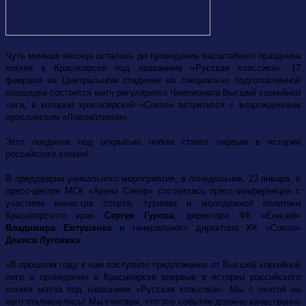
Чуть меньше месяца осталось до проведения масштабного праздника
хоккея в Красноярске под названием «Русская классика». 17
февраля на Центральном стадионе на специально подготовленной
площадке состоится матч регулярного Чемпионата Высшей хоккейной
лиги, в котором красноярский «Сокол» встретится с возрожденным
ярославским «Локомотивом».
Этот поединок под открытым небом станет первым в истории
российского хоккея!
В преддверии уникального мероприятия, в понедельник, 23 января, в
пресс-центре МСК «Арена Север» состоялась пресс-конференция с
участием министра спорта, туризма и молодежной политики
Красноярского края
Сергея Гурова
, директора ФК «Енисей»
Владимира Евтушенко
и генерального директора ХК «Сокол»
Дениса Луговика
.
«В прошлом году к нам поступило предложение от Высшей хоккейной
лиги о проведении в Красноярске впервые в истории российского
хоккея матча под названием «Русская классика». Мы с охотой на
него откликнулись! Мы считаем, что это событие должно качественно