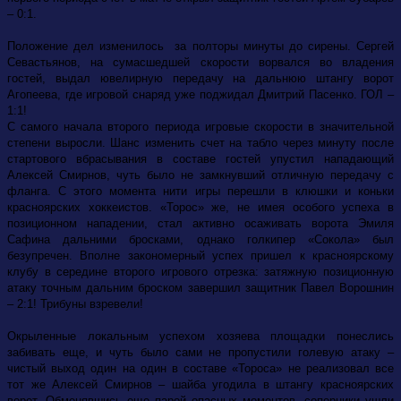
– 0:1.
Положение дел изменилось за полторы минуты до сирены. Сергей
Севастьянов, на сумасшедшей скорости ворвался во владения
гостей, выдал ювелирную передачу на дальнюю штангу ворот
Агопеева, где игровой снаряд уже поджидал Дмитрий Пасенко. ГОЛ –
1:1!
С самого начала второго периода игровые скорости в значительной
степени выросли. Шанс изменить счет на табло через минуту после
стартового вбрасывания в составе гостей упустил нападающий
Алексей Смирнов, чуть было не замкнувший отличную передачу с
фланга. С этого момента нити игры перешли в клюшки и коньки
красноярских хоккеистов. «Торос» же, не имея особого успеха в
позиционном нападении, стал активно осаживать ворота Эмиля
Сафина дальними бросками, однако голкипер «Сокола» был
безупречен. Вполне закономерный успех пришел к красноярскому
клубу в середине второго игрового отрезка: затяжную позиционную
атаку точным дальним броском завершил защитник Павел Ворошнин
– 2:1! Трибуны взревели!
Окрыленные локальным успехом хозяева площадки понеслись
забивать еще, и чуть было сами не пропустили голевую атаку –
чистый выход один на один в составе «Тороса» не реализовал все
тот же Алексей Смирнов – шайба угодила в штангу красноярских
ворот. Обменявшись еще парой опасных моментов, соперники ушли