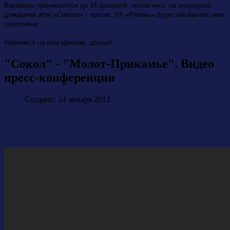
Варианты принимаются до 14 февраля, после чего, на очередной
домашней игре «Сокола» - против ХК «Рязянь» будет объявлено имя
талисмана.
Надеемся на ваш креатив, друзья!
"Сокол" - "Молот-Прикамье". Видео
пресс-конференции
Создано: 24 января 2012