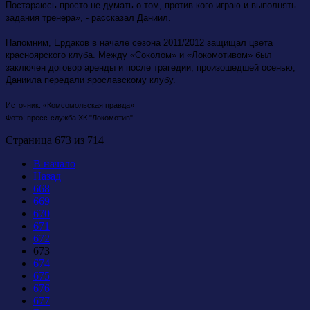
Постараюсь просто не думать о том, против кого играю и выполнять
задания тренера», - рассказал Даниил.
Напомним, Ердаков в начале сезона 2011/2012 защищал цвета
красноярского клуба. Между «Соколом» и «Локомотивом» был
заключен договор аренды и после трагедии, произошедшей осенью,
Даниила передали ярославскому клубу.
Источник: «Комсомольская правда»
Фото: пресс-служба ХК "Локомотив"
Страница 673 из 714
В начало
Назад
668
669
670
671
672
673
674
675
676
677