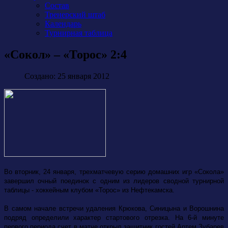
Состав
Тренерский штаб
Календарь
Турнирная таблица
«Сокол» – «Торос» 2:4
Создано: 25 января 2012
Во вторник, 24 января, трехматчевую серию домашних игр «Сокола»
завершил очный поединок с одним из лидеров сводной турнирной
таблицы - хоккейным клубом «Торос» из Нефтекамска.
В самом начале встречи удаления Крюкова, Синицына и Ворошнина
подряд определили характер стартового отрезка. На 6-й минуте
первого периода счет в матче открыл защитник гостей Артем Зубарев