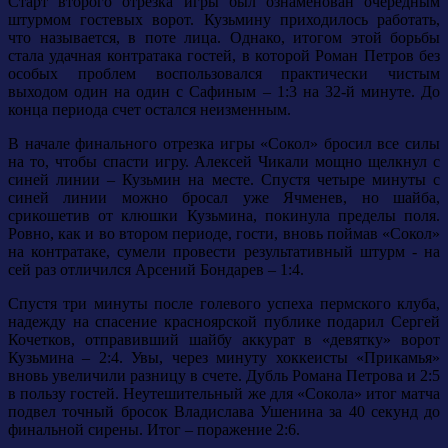
Старт второго отрезка игры был ознаменован очередным
штурмом гостевых ворот. Кузьмину приходилось работать,
что называется, в поте лица. Однако, итогом этой борьбы
стала удачная контратака гостей, в которой Роман Петров без
особых проблем воспользовался практически чистым
выходом один на один с Сафиным – 1:3 на 32-й минуте. До
конца периода счет остался неизменным.
В начале финального отрезка игры «Сокол» бросил все силы
на то, чтобы спасти игру. Алексей Чикали мощно щелкнул с
синей линии – Кузьмин на месте. Спустя четыре минуты с
синей линии можно бросал уже Ячменев, но шайба,
срикошетив от клюшки Кузьмина, покинула пределы поля.
Ровно, как и во втором периоде, гости, вновь поймав «Сокол»
на контратаке, сумели провести результативный штурм - на
сей раз отличился Арсений Бондарев – 1:4.
Спустя три минуты после голевого успеха пермского клуба,
надежду на спасение красноярской публике подарил Сергей
Кочетков, отправивший шайбу аккурат в «девятку» ворот
Кузьмина – 2:4. Увы, через минуту хоккеисты «Прикамья»
вновь увеличили разницу в счете. Дубль Романа Петрова и 2:5
в пользу гостей. Неутешительный же для «Сокола» итог матча
подвел точный бросок Владислава Ушенина за 40 секунд до
финальной сирены. Итог – поражение 2:6.