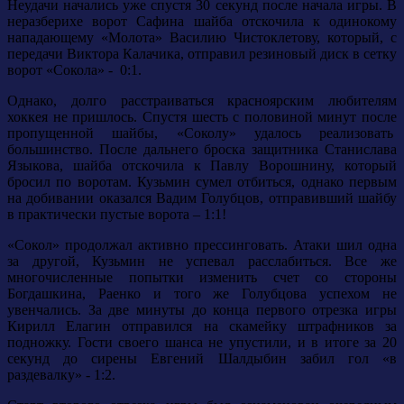
Неудачи начались уже спустя 30 секунд после начала игры. В
неразберихе ворот Сафина шайба отскочила к одинокому
нападающему «Молота» Василию Чистоклетову, который, с
передачи Виктора Калачика, отправил резиновый диск в сетку
ворот «Сокола» - 0:1.
Однако, долго расстраиваться красноярским любителям
хоккея не пришлось. Спустя шесть с половиной минут после
пропущенной шайбы, «Соколу» удалось реализовать
большинство. После дальнего броска защитника Станислава
Языкова, шайба отскочила к Павлу Ворошнину, который
бросил по воротам. Кузьмин сумел отбиться, однако первым
на добивании оказался Вадим Голубцов, отправивший шайбу
в практически пустые ворота – 1:1!
«Сокол» продолжал активно прессинговать. Атаки шил одна
за другой, Кузьмин не успевал расслабиться. Все же
многочисленные попытки изменить счет со стороны
Богдашкина, Раенко и того же Голубцова успехом не
увенчались. За две минуты до конца первого отрезка игры
Кирилл Елагин отправился на скамейку штрафников за
подножку. Гости своего шанса не упустили, и в итоге за 20
секунд до сирены Евгений Шалдыбин забил гол «в
раздевалку» - 1:2.