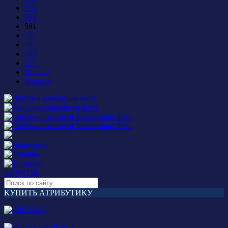
589
590
591
592
593
594
595
Вперед
В конец
БИЛЕТЫ
КУПИТЬ АТРИБУТИКУ