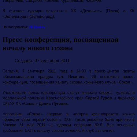
Тверитнев, Смирнов, Комлев, Куртанидзе, Яковлев.
В финале турнира встретятся ХК «
Дизелист» (Пенза) и ХК
«Зеленоград» (Зеленоград).
По материалам:
ХК Дизель
Пресс-конференция, посвященная
началу нового сезона
Создано: 07 сентября 2011
Сегодня, 7 сентября 2011 года в 14:00 в пресс-центре газеты
«Комсомольская правда» (ул. Никитина, 3б) состоится пресс-
конференция, посвященная началу сезона хоккейного клуба «Сокол».
Участниками пресс-конференции станут министр спорта, туризма и
молодежной политики Красноярского края
Сергей Гуров
и директор
СКГАУ ХК «Сокол»
Денис Луговик
.
Напомним, «Сокол» впервые в истории красноярского хоккея
проведет свой первый сезон в ВХЛ. Такое решение было принято в
Москве 31 мая 2011 на годовом собрании ВХЛ. Все основные
требования ВХЛ к началу сезона хоккейный клуб выполнил.