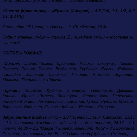
59:15 Курдюков (Сокол). 2 минуты. Задержка клюшкой.
«Сокол» (Красноярск) –
«Ермак»
(Ангарск) – 4:3 (1:0, 1:1, 1:2, 0:0
ОТ, 1:0 ПБ)
3 сентября 2011 гора, п. Подгорный, СК «Факел», 16:40.
Судьи:
главный судья – Ушаков Д., линейные судьи – Москалев М,
Павлов В.
СОСТАВЫ КОМАНД:
«Сокол»:
Сафин, Бизюк, Брюханов, Языков, Безруких, Крюков,
Пасенко, Репьях, Раенко, Богдашкин, Курдюков, Елагин, Ердаков,
Каравдин, Васильев, Сапожков, Чикалин, Ячменев, Ворошнин,
Малыгин, Потылицын, Шангин.
«Ермак»:
Иншаков, Худяков, Учеватов, Плотников, Дадыкин,
Коньков, Орлов, Шмагин, Золотухин, Севостьянов, Черемилов,
Рыбалко Михаил, Лемешевский, Гимбатов, Гутов, Рыбалко Максим,
Боровиков, Васильев, Юшков, Чубыкин, Игнашин, Смирнов.
Заброшенные шайбы:
07:01 – 1:0 Пасенко (Елагин, Сапожков), 23:15
– 1:1 Плотников (Гимбатов, Чубыкин) – в большинстве, 24:17 – 2:1
Раенко, 44:08 – 2:2 Юшков (Рыбалко, Игнашин), 49:42 – 3:2 Брюханов
(Чикалин, Потылицын), 58:05 – 3:3 Плотников (Чубыкин, Смирнов).