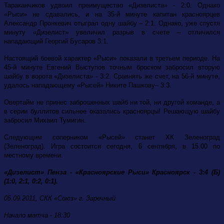
Тараканчиков удвоил преимущество «Дизелиста» - 2:0. Однако
«Рыси» не сдавались, и на 35-й минуте капитан красноярцев
Александр Пронкевич отыграл одну шайбу – 2:1. Однако, уже спустя
минуту «Дизелист» увеличил разрыв в счете – отличился
нападающий Георгий Бусаров 3:1.
Настоящий боевой характер «Рыси» показали в третьем периоде. На
45-й минуте Евгений Выступов точным броском забросил вторую
шайбу в ворота «Дизелиста» - 3:2. Сравнять же счет, на 56-й минуте,
удалось нападающему «Рысей» Никите Пашкову– 3:3.
Овертайм не принес заброшенных шайб ни той, ни другой команде, а
в серии буллитов сильнее оказались красноярцы! Решающую шайбу
забросил Михаил Тумигин.
Следующим соперником «Рысей» станет ХК Зеленоград
(Зеленоград). Игра состоится сегодня, 6 сентября, в 15.00 по
местному времени.
«Дизелист» Пенза -
«Красноярские Рыси» Красноярск - 3:4 (Б)
(1:0, 2:1, 0:2, 0:1).
05.09.2011, СКК «Союз» г. Заречный
Начало матча - 18:30