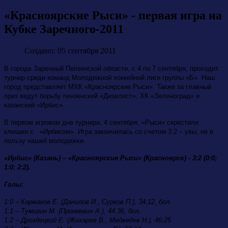
«Красноярские Рыси» - первая игра на
Кубке Заречного-2011
Создано: 05 сентября 2011
В городе Заречный Пензенской области, с 4 по 7 сентября, проходит
турнир среди команд Молодежной хоккейной лиги группы «Б». Наш
город представляет МХК «Красноярские Рыси». Также за главный
приз ведут борьбу пензенский «Дизелист», ХК «Зеленоград» и
казанский «Ирбис».
В первом игровом дне турнира, 4 сентября, «Рыси» скрестили
клюшки с «Ирбисом». Игра закончилась со счетом 3:2 – увы, не в
пользу нашей молодежки.
«Ирбис» (Казань) – «Красноярские Рыси» (Красноярск) - 3:2 (0:0;
1:0; 2:2).
Голы:
1:0 – Кормаков Е. (Данилов И., Сурков П.), 34:12, бол.
1:1 – Тумигин М. (Пронкевич А.), 44:36, бол.
1:2 – Дроздецкий Е. (Жихарев В., Медведев Н.), 46:25