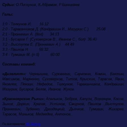
Судьи
:
О.Пискунов, К.Абрамов, Р.Биккиняев
Голы:
1:0 - Толкунов И. 16:12
2:0 - Тараканчиков Д. (Кондрашин И., Мазурин С.) 25:08
2:1 - Пронкевич А. (бол) 34:13
3:1 - Бусаров Г. (Суховерхов В., Иванов С., бол) 36:40
3:2 - Выступов Е. (Пронкевич А.) 44:49
3:3 - Пашков Н. 55:32
3:4 - Тумигин М. (п.б) 60:00
Составы команд:
«Дизелист»:
Чернышев, Суровегин, Сарапкин, Комин, Вахтин,
Максимов, Марченко, Суховерхов, Титов, Крыскин, Тарасов, Явин,
Яковлев, Пензин, Нефедов, Толкунов, Тараканчиков, Кондрашин,
Мазурин, Бусаров, Белов, Иванов, Жуков.
«Красноярские Рыси»:
Апальков, Бобров, Капула, Воронцов, Косов,
Зыков, Доркин, Храпак, Устинов, Смирнов, Пашков ,Выступов,
Пронкевич, Зубенко, Дроздецкий, Дьячков, Тумигин, Жихарев,
Тарасов, Миньков, Медведев, Антонов.
По материалам
ХК Дизель