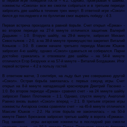
В первой игре победили гости – 4:2. Однако, проигрывая 4 шайбы,
хоккеисты «Сокола» все же смогли собраться и в третьем периоде
забросить две шайбы в течение трех минут. В ответной игре «Сокол»
бился до последнего и по буллитам смог вырвать победу - 4:3.
Первая встреча проходила в равной борьбе. Счет открыл «Ермак» -
во втором периоде на 27-й минуте отличился защитник Валерий
Дадыкин – 1:0. Вторую шайбу, на 29-й минуте, забросил Михаил
Севостьянов – 2:0, а на 38-й минуте преимущество закрепил Виталий
Коньков – 3:0. В самом начале третьего периода Максим Юшков
забросил 4-ю шайбу, однако «Сокол» сдаваться не собирался. Парни
достойно сражались и отвоевали две шайбы – на 54-й минуте
отличился Егор Безруких и на 57-й минуте – Виталий Богдашкин. Итог
первой встречи – 4:2 в пользу гостей.
В ответном матче, 3 сентября, на льду был уже совершенно другой
«Сокол». Острая борьба завязалась с первых секунд игры. Счет
открыл на 8-й минуте нападающий красноярцев Дмитрий Пасенко –
1:0. Во втором периоде «Ермак» сравнял счет - на 24 минуте шайбу
забросил Павел Плотников – 1:1. Однако, спустя минуту, Анатолий
Раенко вновь вывел «Сокол» вперед – 2:1. В третьем отрезке игры
хоккеисты Ангарска снова сравняли счет – на 45-й минуте отличился
Максим Юшков – 2:2. На этом борьба не закончилась – на 50-й
минуте Павел Брюханов забросил третью шайбу в ворота «Ермака».
Под занавес игры ангарские хоккеисты в последний раз смогли
сравнять счет – на 59-й минуте Павел Плотников точным броском