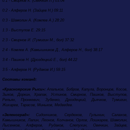
0:1 - Смирнов К. (Овечкин Л.) 03:04
0:2 - Алферов Н. (Зайцев Н.) 09:11
0:3 - Шамолин А. (Комлев А.) 28:20
1:3 - Выступов Е. 29:15
2:3 - Смирнов И. (Тумигин М., бол) 37:32
2:4 - Комлев А. (Камышников Д., Алферов Н., бол) 38:17
3:4 - Пашков Н. (Дроздецкий Е., бол) 44:22
3:5 - Алферов Н. (Рудаков И.) 59:15
Составы команд:
«Красноярские Рыси»:
Апальков, Бобров, Капула, Воронцов, Косов,
Зыков, Доркин, Храпак, Устинов, Смирнов, Пашков, Выступов,
Репьях, Пронкевич, Зубенко, Дроздецкий, Дьячков, Тумигин,
Жихарев, Тарасов, Миньков, Медведев.
«Зеленоград»:
Сидончиков, Сердюков, Гулынин, Салахов,
Камышников, Лапин, Леонов, Колчанов, Орлов, Лошкарев, Шамолин,
Лысенков, Алферов, Рудаков, Слепухин, Овечкин, Зайцев,