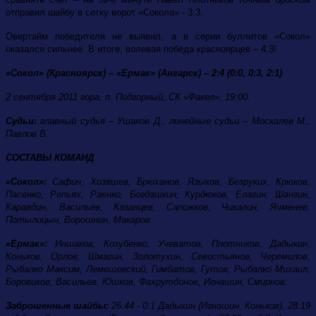
отправил шайбу в сетку ворот «Сокола» - 3:3.
Овертайм победителя не выявил, а в серии буллитов «Сокол»
оказался сильнее. В итоге, волевая победа красноярцев – 4:3!
«Сокол
» (Красноярск) –
«Ермак»
(Ангарск) – 2:4 (0:0, 0:3, 2:1)
2 сентября 2011 гора, п. Подгорный, СК «Факел», 19:00.
Судьи:
главный судья – Ушаков Д., линейные судьи – Москалев М.,
Павлов В.
СОСТАВЫ КОМАНД
«Сокол»:
Сафин, Хозяшев, Брюханов, Языков, Безруких, Крюков,
Пасенко, Репьях, Раенко, Богдашкин, Курдюков, Елагин, Шангин,
Каравдин, Васильев, Казанцев, Сапожков, Чикалин, Ячменев,
Потылицын, Ворошнин, Макаров.
«Ермак»:
Иншаков, Козубенко, Учеватов, Плотников, Дадыкин,
Коньков, Орлов, Шмагин, Золотухин, Севостьянов, Черемилов,
Рыбалко Максим, Лемешевский, Гимбатов, Гутов, Рыбалко Михаил,
Боровиков, Васильев, Юшков, Фахрутдинов, Игнашин, Смирнов.
Заброшенные шайбы:
26:44 - 0:1 Дадыкин (Игнашин, Коньков), 28:19