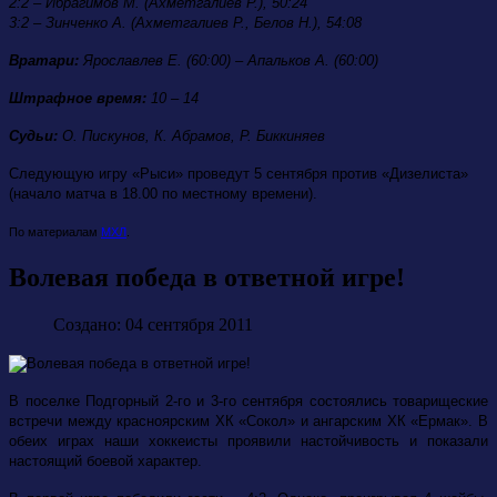
2:2 – Ибрагимов М. (Ахметгалиев Р.), 50:24
3:2 – Зинченко А. (Ахметгалиев Р., Белов Н.), 54:08
Вратари:
Ярославлев Е. (60:00) – Апальков А. (60:00)
Штрафное время:
10 – 14
Судьи:
О. Пискунов, К. Абрамов, Р. Биккиняев
Следующую игру «Рыси» проведут 5 сентября против «Дизелиста»
(начало матча в 18.00 по местному времени).
По материалам
МХЛ
.
Волевая победа в ответной игре!
Создано: 04 сентября 2011
В поселке Подгорный 2-го и 3-го сентября состоялись товарищеские
встречи между красноярским ХК «Сокол» и ангарским ХК «Ермак». В
обеих играх наши хоккеисты проявили настойчивость и показали
настоящий боевой характер.