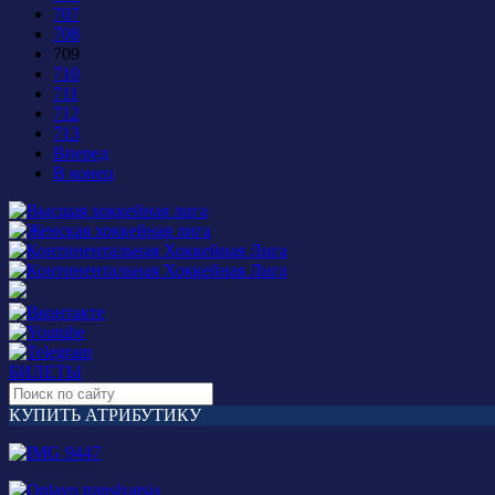
707
708
709
710
711
712
713
Вперед
В конец
БИЛЕТЫ
КУПИТЬ АТРИБУТИКУ