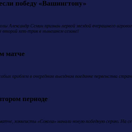
если победу «Вашингтону»
олы Александр Семин признан первой звездой вчерашнего игров
в второй хет-трик в нынешнем сезоне!
ом матче
обых проблем в очередном выездном поединке первенства страны,
втором периоде
атче, хоккеисты «Сокола» начали новую победную серию. На сей 