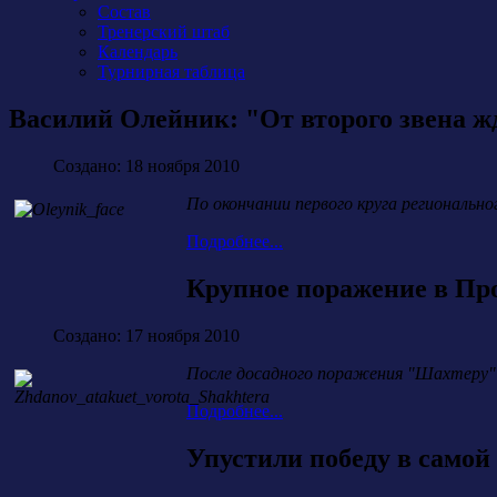
Состав
Тренерский штаб
Календарь
Турнирная таблица
Василий Олейник: "От второго звена ж
Создано: 18 ноября 2010
По окончании первого круга региональн
Подробнее...
Крупное поражение в Пр
Создано: 17 ноября 2010
После досадного поражения "Шахтеру" в
Подробнее...
Упустили победу в самой