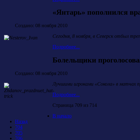
«Янтарь» пополнился вр
Создано: 08 ноября 2010
Сегодня, 8 ноября, в Северск отбыл тре
Подробнее...
Болельщики проголосова
Создано: 08 ноября 2010
Лучшими игроками «Сокола» в матчах 
Подробнее...
Страница 709 из 714
В начало
Назад
704
705
706