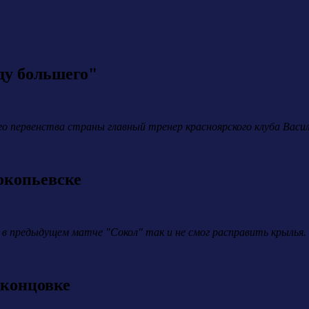
ду большего"
ого первенства страны главный тренер красноярского клуба Васи
окопьевске
 предыдущем матче "Сокол" так и не смог расправить крылья. С
 концовке