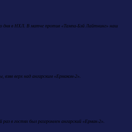
ого дня в НХЛ. В матче против «Тампа-Бэй Лайтнинг» наш
 взяв верх над ангарским «Ермаком-2».
раз в гостях был разгромлен ангарский «Ермак-2».