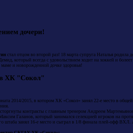
нием дочери!
гин
стал отцом во второй раз! 18 марта супруга Наталья родила
мид, который всегда с удовольствием ходит на хоккей и болеет
 маме и новорожденной дочке здоровья!
в ХК "Сокол"
ата 2014/2015, в котором ХК «Сокол» занял 22-е место в общей
ния.
асторгнуты контракты с главным тренером Андреем Мартемьян
Максим Галанов, который занимался селекцией игроков на протя
го штаба занял 16-е место и сыграл в 1/8 финала плей-офф ВХЛ
иректор СКГАУ ХК «Сокол»: