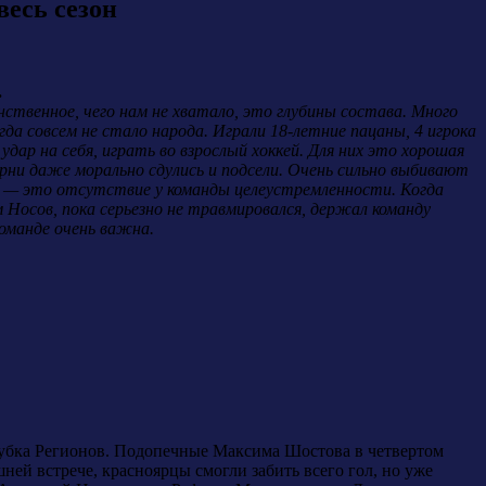
есь сезон
.
ственное, чего нам не хватало, это глубины состава. Много
да совсем не стало народа. Играли 18-летние пацаны, 4 игрока
удар на себя, играть во взрослый хоккей. Для них это хорошая
арни даже морально сдулись и подсели. Очень сильно выбивают
ра — это отсутствие у команды целеустремленности. Когда
 Носов, пока серьезно не травмировался, держал команду
команде очень важна.
кубка Регионов. Подопечные Максима Шостова в четвертом
шней встрече, красноярцы смогли забить всего гол, но уже