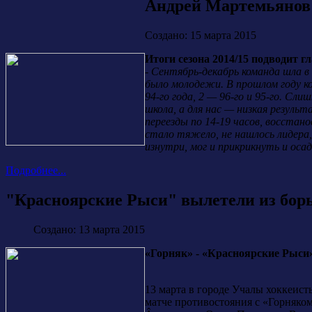
Андрей Мартемьянов:
Создано: 15 марта 2015
Итоги сезона 2014/15 подводит
-
Сентябрь-декабрь команда шла в 
было молодежи. В прошлом году ко
94-го года, 2 — 96-го и 95-го. Сл
школа, а для нас — низкая резуль
переезды по 14-19 часов, восстан
стало тяжело, не нашлось лидера,
изнутри, мог и прикрикнуть и оса
Подробнее...
"Красноярские Рыси" вылетели из борь
Создано: 13 марта 2015
«Горняк» - «Красноярские Рыси» - 
13 марта в городе Учалы хоккеис
матче противостояния с «Горняком»