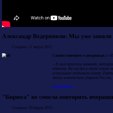
Александр Ведерников: Мы уже заняли 
Создано: 11 марта 2015
Cвоим мнением о поединках с «
–
К нам приехала команда, которая
помогла. Не часто в этом сезоне м
остальные отбывали номер. Первы
много хоккеисток сборной России,
Подробнее...
"Бирюса" не смогла повторить вчерашн
Создано: 10 марта 2015