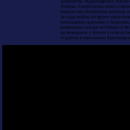
Хоккеисты «Красноярских Рысей»
Победы. Спортсмены перед старт
хоккеистам интересные военные и
За годы войны на фронт ушло боле
награждены орденами и медалями. 
размещены списки погибших и без 
на мемориале у Вечного огня вст
студенты и школьники Красноярск