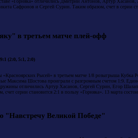
ставе «Горняка» отличились Дмитрий Антонов, Артур Хасанов,
ита Сафронов и Сергей Сурин. Таким образом, счет в серии ст
яку" в третьем матче плей-офф
 (2:0, 5:1, 2:0)
ы «Красноярских Рысей» в третьем матче 1/8 розыгрыша Кубка Р
ные Максима Шостова проиграли с разгромным счетом 1:9. Единс
й дружины отличились Артур Хасанов, Сергей Сурин, Егор Шал
 счет серии становится 2:1 в пользу «Горняка». 13 марта состо
ю "Навстречу Великой Победе"