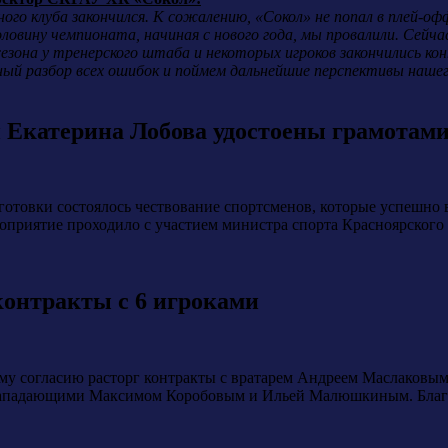
ного клуба закончился. К сожалению, «Сокол» не попал в плей-офф
овину чемпионата, начиная с нового года, мы провалили. Сейча
езона у тренерского штаба и некоторых игроков закончились ко
бный разбор всех ошибок и поймем дальнейшие перспективы наше
и Екатерина Лобова удостоены грамотам
готовки состоялось чествование спортсменов, которые успешно 
оприятие проходило с участием министра спорта Красноярского 
контракты с 6 игроками
му согласию расторг контракты с вратарем Андреем Маслаков
ападающими Максимом Коробовым и Ильей Малюшкиным. Благода