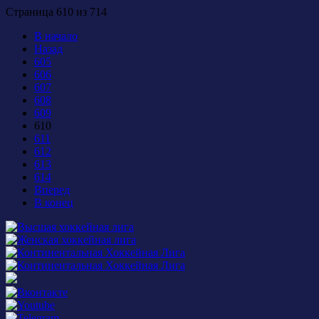
Страница 610 из 714
В начало
Назад
605
606
607
608
609
610
611
612
613
614
Вперед
В конец