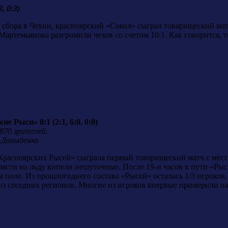
, 0:3)
о сбора в Чехии, красноярский «Сокол» сыграл товарищеский м
артемьянова разгромили чехов со счетом 10:1. Как говорится, 
 Рыси» 8:1 (2:1, 6:0, 0:0)
 870 зрителей.
.Давыденк
о
«Красноярских Рысей» сыграла первый товарищеский матч с мес
расти на льду кипели нешуточные. После 19-и часов в пути «Ры
ом поле. Из прошлогоднего состава «Рысей» осталась 1/3 игрок
з соседних регионов. Многие из игроков впервые примерили н