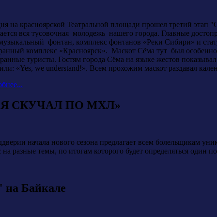
ня на красноярской Театральной площади прошел третий этап "С
ается вся тусовочная молодежь нашего города. Главные достоп
музыкальный фонтан, комплекс фонтанов «Реки Сибири» и ста
ранный комплекс «Красноярск». Маскот Сёма тут был особенно 
ранные туристы. Гостям города Сёма на языке жестов показыва
или: «Yes, we understand!». Всем прохожим маскот раздавал ка
бнее...
е «Я СКУЧАЛ ПО МХЛ»
еддверии начала нового сезона предлагает всем болельщикам
 на разные темы, по итогам которого будет определяться один
 на Байкале