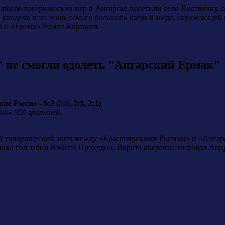
осле товарищеских игр в Ангарске посетили село Листвянку, о
е увидели всю мощь самого большого озера в мире, окружающей
 ХК «Ермак» Роман Караваев.
 не смогли одолеть "Ангарский Ермак"
Рыси» - 6:3 (2:1, 2:1, 2:1)
ак» 950 зрителей.
й товарищеский матч между «Красноярскими Рысями» и «Ангарс
ника гол забил Никита Прокудин. Ворота анграчан защищал Андр