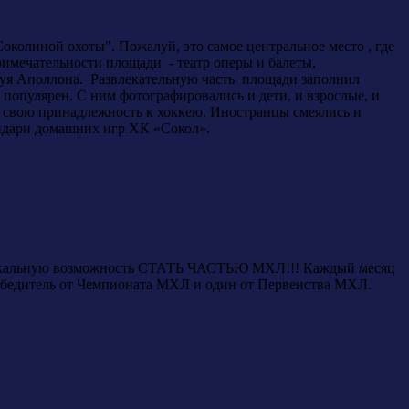
околиной охоты". Пожалуй, это самое центральное место , где
римечательности площади - театр оперы и балеты,
туя Аполлона. Развлекательную часть площади заполнил
популярен. С ним фотографировались и дети, и взрослые, и
л свою принадлежность к хоккею. Иностранцы смеялись и
лендари домашних игр ХК «Сокол».
 уникальную возможность СТАТЬ ЧАСТЬЮ МХЛ!!! Каждый месяц
 победитель от Чемпионата МХЛ и один от Первенства МХЛ.