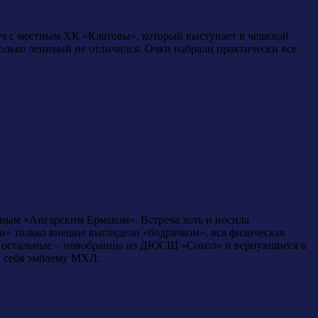
атч с местным ХК «Клатовы», который выступает в чешской
только ленивый не отличился. Очки набрали практически все
тным «Ангарским Ермаком». Встреча хоть и носила
си» только внешне выглядели «бодрячком», вся физическая
ов, остальные – новобранцы из ДЮСШ «Сокол» и вернувшиеся в
а себя эмблему МХЛ.