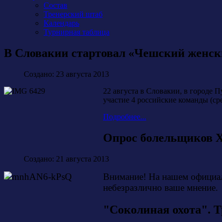
Состав
Тренерский штаб
Календарь
Турнирная таблица
В Словакии стартовал «Чешский женск
Создано: 23 августа 2013
22 августа в Словакии, в городе 
участие 4 российские команды (с
Подробнее...
Опрос болельщиков 
Создано: 21 августа 2013
Внимание! На нашем официал
небезразлично ваше мнение.
"Соколиная охота". Т