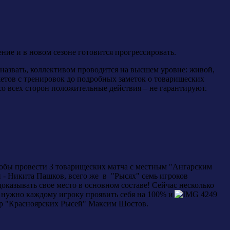
ние и в новом сезоне готовится прогрессировать.
назвать, коллективом проводится на высшем уровне: живой,
етов с тренировок до подробных заметок о товарищеских
 со всех сторон положительные действия – не гарантируют.
тобы провести 3 товарищеских матча с местным "Ангарским
н - Никита Пашков, всего же в "Рысях" семь игроков
 доказывать свое место в основном составе! Сейчас несколько
е нужно каждому игроку проявить
себя на 100% и
енер "Красноярских Рысей" Максим Шостов.