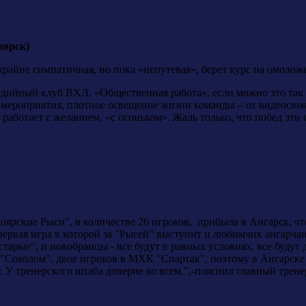
оярск)
крайне симпатичная, но пока «непутевая», берет курс на омоложе
дийный клуб ВХЛ. «Общественная работа», если можно это так 
мероприятия, плотное освещение жизни команды – от видеосюж
 работает с желанием, «с огоньком». Жаль только, что побед эти
оярские Рыси", в количестве 26 игроков, прибыла в Ангарск, ч
первая игра в которой за "Рысей" выступит и любимчик ангарча
старые", и новобранцы - все будут в равных условиях, все будут
с "Соколом", двое игроков в МХК "Спартак", поэтому в Ангарск
у. У тренерского штаба доверие ко всем.",-пояснил главный тр