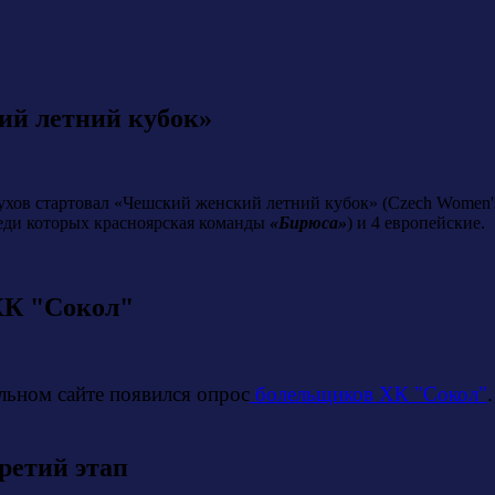
ий летний кубок»
Пухов стартовал «Чешский женский летний кубок» (Czech Women'
реди которых красноярская команды
«Бирюса»
) и 4 европейские.
ХК "Сокол"
ьном сайте появился опрос
болельщиков ХК "Сокол"
ретий этап