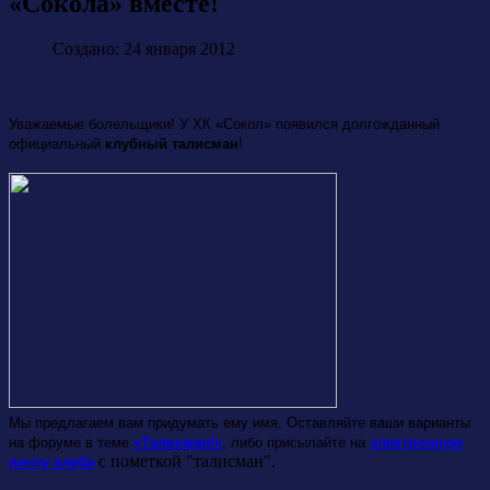
«Сокола» вместе!
Создано: 24 января 2012
Уважаемые болельщики! У ХК «Сокол» появился долгожданный
официальный
клубный талисман
!
Мы предлагаем вам придумать ему имя. Оставляйте ваши варианты
на форуме в теме
«Талисман!»
, либо присылайте на
электронную
с пометкой "талисман".
почту клуба