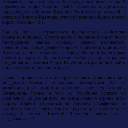
Неудачи начались уже спустя 30 секунд после начала игры. В
неразберихе ворот Сафина шайба отскочила к одинокому
нападающему «Молота» Василию Чистоклетову, который, с
передачи Виктора Калачика, отправил резиновый диск в сетку
ворот «Сокола» - 0:1.
Однако, долго расстраиваться красноярским любителям
хоккея не пришлось. Спустя шесть с половиной минут после
пропущенной шайбы, «Соколу» удалось реализовать
большинство. После дальнего броска защитника Станислава
Языкова, шайба отскочила к Павлу Ворошнину, который
бросил по воротам. Кузьмин сумел отбиться, однако первым
на добивании оказался Вадим Голубцов, отправивший шайбу
в практически пустые ворота – 1:1!
«Сокол» продолжал активно прессинговать. Атаки шил одна
за другой, Кузьмин не успевал расслабиться. Все же
многочисленные попытки изменить счет со стороны
Богдашкина, Раенко и того же Голубцова успехом не
увенчались. За две минуты до конца первого отрезка игры
Кирилл Елагин отправился на скамейку штрафников за
подножку. Гости своего шанса не упустили, и в итоге за 20
секунд до сирены Евгений Шалдыбин забил гол «в
раздевалку» - 1:2.