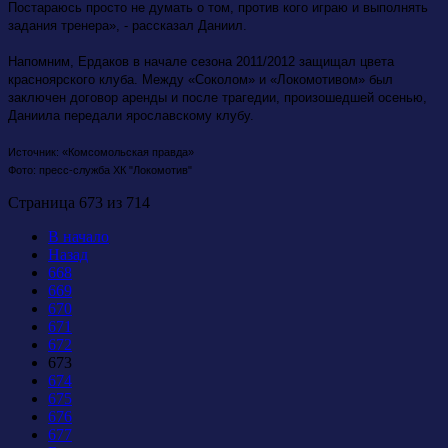
Постараюсь просто не думать о том, против кого играю и выполнять
задания тренера», - рассказал Даниил.
Напомним, Ердаков в начале сезона 2011/2012 защищал цвета
красноярского клуба. Между «Соколом» и «Локомотивом» был
заключен договор аренды и после трагедии, произошедшей осенью,
Даниила передали ярославскому клубу.
Источник: «Комсомольская правда»
Фото: пресс-служба ХК "Локомотив"
Страница 673 из 714
В начало
Назад
668
669
670
671
672
673
674
675
676
677