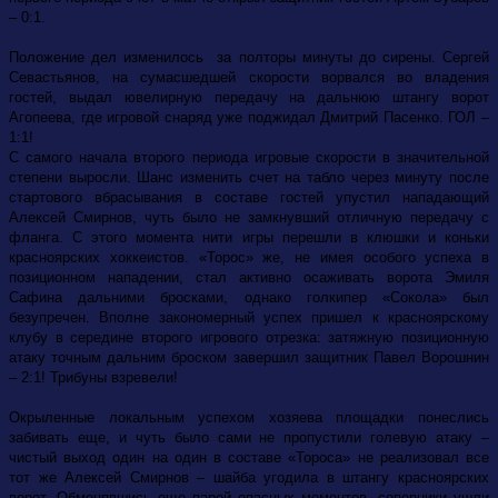
– 0:1.
Положение дел изменилось за полторы минуты до сирены. Сергей
Севастьянов, на сумасшедшей скорости ворвался во владения
гостей, выдал ювелирную передачу на дальнюю штангу ворот
Агопеева, где игровой снаряд уже поджидал Дмитрий Пасенко. ГОЛ –
1:1!
С самого начала второго периода игровые скорости в значительной
степени выросли. Шанс изменить счет на табло через минуту после
стартового вбрасывания в составе гостей упустил нападающий
Алексей Смирнов, чуть было не замкнувший отличную передачу с
фланга. С этого момента нити игры перешли в клюшки и коньки
красноярских хоккеистов. «Торос» же, не имея особого успеха в
позиционном нападении, стал активно осаживать ворота Эмиля
Сафина дальними бросками, однако голкипер «Сокола» был
безупречен. Вполне закономерный успех пришел к красноярскому
клубу в середине второго игрового отрезка: затяжную позиционную
атаку точным дальним броском завершил защитник Павел Ворошнин
– 2:1! Трибуны взревели!
Окрыленные локальным успехом хозяева площадки понеслись
забивать еще, и чуть было сами не пропустили голевую атаку –
чистый выход один на один в составе «Тороса» не реализовал все
тот же Алексей Смирнов – шайба угодила в штангу красноярских
ворот. Обменявшись еще парой опасных моментов, соперники ушли