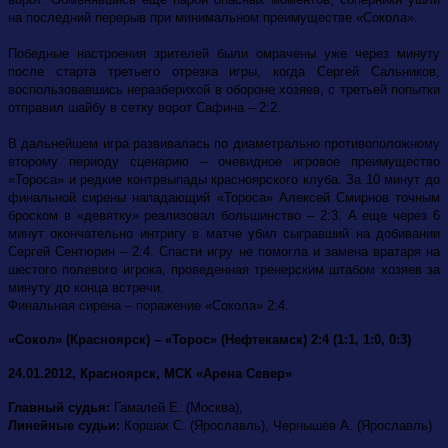
на последний перерыв при минимальном преимуществе «Сокола».
Победные настроения зрителей были омрачены уже через минуту
после старта третьего отрезка игры, когда Сергей Сальников,
воспользовавшись неразберихой в обороне хозяев, с третьей попытки
отправил шайбу в сетку ворот Сафина – 2:2.
В дальнейшем игра развивалась по диаметрально противоположному
второму периоду сценарию – очевидное игровое преимущество
«Тороса» и редкие контрвыпады красноярского клуба. За 10 минут до
финальной сирены нападающий «Тороса» Алексей Смирнов точным
броском в «девятку» реализовал большинство – 2:3. А еще через 6
минут окончательно интригу в матче убил сыгравший на добивании
Сергей Сентюрин – 2:4. Спасти игру не помогла и замена вратаря на
шестого полевого игрока, проведенная тренерским штабом хозяев за
минуту до конца встречи.
Финальная сирена – поражение «Сокола» 2:4.
«Сокол» (Красноярск) – «Торос» (Нефтекамск) 2:4 (1:1, 1:0, 0:3)
24.01.2012, Красноярск, МСК «Арена Север»
Главный судья:
Гамалей Е. (Москва),
Линейные судьи:
Коршак С. (Ярославль), Чернышёв А. (Ярославль)