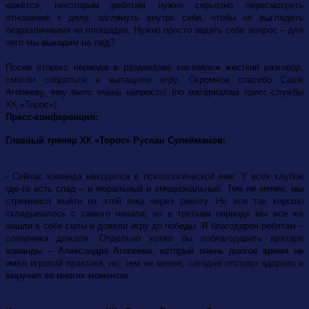
кажется, некоторым ребятам нужно серьезно пересмотреть
отношение к делу, заглянуть внутрь себя, чтобы не выглядеть
безразличными на площадке. Нужно просто задать себе вопрос – для
чего мы выходим на лед?
После второго периода в раздевалке состоялся жесткий разговор,
смогли собраться и вытащили игру. Огромное спасибо Саше
Агопееву, ему было очень непросто! (по материалам пресс-службы
ХК «Торос»).
Пресс-конференция:
Главный тренер ХК «Торос» Руслан Сулейманов:
- Сейчас команда находится в психологической яме. У всех клубов
где-то есть спад – и моральный и эмоциональный. Тем не менее, мы
стремимся выйти из этой ямы через работу. Не все так хорошо
складывалось с самого начала, но в третьем периоде мы все же
нашли в себе силы и довели игру до победы. Я благодарен ребятам –
соперника дожали. Отдельно хотел бы поблагодарить вратаря
команды – Александра Агопеева, который очень долгое время не
имел игровой практики, но, тем не менее, сегодня отстоял здорово и
выручил во многих моментах.