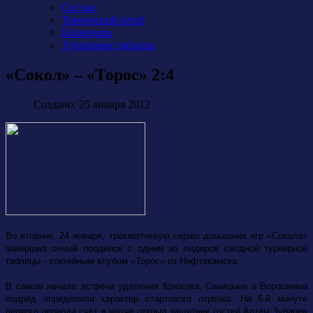
Состав
Тренерский штаб
Календарь
Турнирная таблица
«Сокол» – «Торос» 2:4
Создано: 25 января 2012
Во вторник, 24 января, трехматчевую серию домашних игр «Сокола»
завершил очный поединок с одним из лидеров сводной турнирной
таблицы - хоккейным клубом «Торос» из Нефтекамска.
В самом начале встречи удаления Крюкова, Синицына и Ворошнина
подряд определили характер стартового отрезка. На 6-й минуте
первого периода счет в матче открыл защитник гостей Артем Зубарев