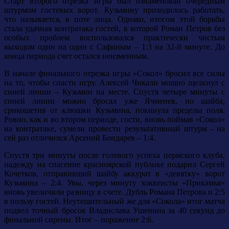
Старт второго отрезка игры был ознаменован очередным
штурмом гостевых ворот. Кузьмину приходилось работать,
что называется, в поте лица. Однако, итогом этой борьбы
стала удачная контратака гостей, в которой Роман Петров без
особых проблем воспользовался практически чистым
выходом один на один с Сафиным – 1:3 на 32-й минуте. До
конца периода счет остался неизменным.
В начале финального отрезка игры «Сокол» бросил все силы
на то, чтобы спасти игру. Алексей Чикали мощно щелкнул с
синей линии – Кузьмин на месте. Спустя четыре минуты с
синей линии можно бросал уже Ячменев, но шайба,
срикошетив от клюшки Кузьмина, покинула пределы поля.
Ровно, как и во втором периоде, гости, вновь поймав «Сокол»
на контратаке, сумели провести результативный штурм - на
сей раз отличился Арсений Бондарев – 1:4.
Спустя три минуты после голевого успеха пермского клуба,
надежду на спасение красноярской публике подарил Сергей
Кочетков, отправивший шайбу аккурат в «девятку» ворот
Кузьмина – 2:4. Увы, через минуту хоккеисты «Прикамья»
вновь увеличили разницу в счете. Дубль Романа Петрова и 2:5
в пользу гостей. Неутешительный же для «Сокола» итог матча
подвел точный бросок Владислава Ушенина за 40 секунд до
финальной сирены. Итог – поражение 2:6.