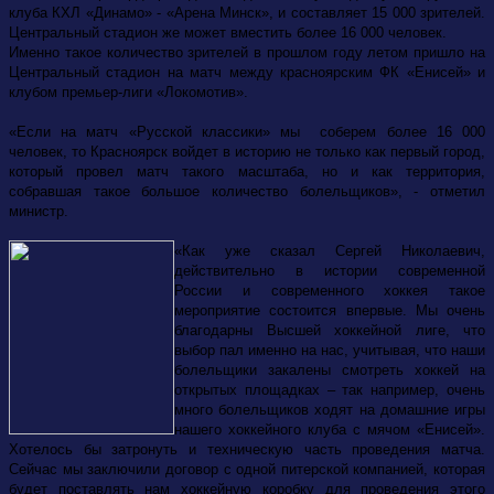
клуба КХЛ «Динамо» - «Арена Минск», и составляет 15 000 зрителей.
Центральный стадион же может вместить более 16 000 человек.
Именно такое количество зрителей в прошлом году летом пришло на
Центральный стадион на матч между красноярским ФК «Енисей» и
клубом премьер-лиги «Локомотив».
«Если на матч «Русской классики» мы соберем более 16 000
человек, то Красноярск войдет в историю не только как первый город,
который провел матч такого масштаба, но и как территория,
собравшая такое большое количество болельщиков», - отметил
министр.
«Как уже сказал Сергей Николаевич,
действительно в истории современной
России и современного хоккея такое
мероприятие состоится впервые. Мы очень
благодарны Высшей хоккейной лиге, что
выбор пал именно на нас, учитывая, что наши
болельщики закалены смотреть хоккей на
открытых площадках – так например, очень
много болельщиков ходят на домашние игры
нашего хоккейного клуба с мячом «Енисей».
Хотелось бы затронуть и техническую часть проведения матча.
Сейчас мы заключили договор с одной питерской компанией, которая
будет поставлять нам хоккейную коробку для проведения этого