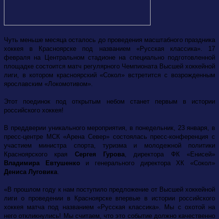
Чуть меньше месяца осталось до проведения масштабного праздника
хоккея в Красноярске под названием «Русская классика». 17
февраля на Центральном стадионе на специально подготовленной
площадке состоится матч регулярного Чемпионата Высшей хоккейной
лиги, в котором красноярский «Сокол» встретится с возрожденным
ярославским «Локомотивом».
Этот поединок под открытым небом станет первым в истории
российского хоккея!
В преддверии уникального мероприятия, в понедельник, 23 января, в
пресс-центре МСК «Арена Север» состоялась пресс-конференция с
участием министра спорта, туризма и молодежной политики
Красноярского края
Сергея Гурова
, директора ФК «Енисей»
Владимира Евтушенко
и генерального директора ХК «Сокол»
Дениса Луговика
.
«В прошлом году к нам поступило предложение от Высшей хоккейной
лиги о проведении в Красноярске впервые в истории российского
хоккея матча под названием «Русская классика». Мы с охотой на
него откликнулись! Мы считаем, что это событие должно качественно