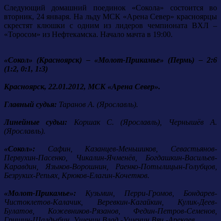
Следующий домашний поединок «Сокола» состоится во
вторник, 24 января. На льду МСК «Арена Север» красноярцы
скрестят клюшки с одним из лидеров чемпионата ВХЛ –
«Торосом» из Нефтекамска. Начало мачта в 19:00.
«Сокол» (Красноярск) – «Молот-Прикамье» (Пермь) – 2:6
(1:2, 0:1, 1:3)
Красноярск, 22.01.2012, МСК «Арена Север».
Главный судья:
Таранов А. (Ярославль).
Линейные судьи:
Коршак С. (Ярославль), Чернышёв А.
(Ярославль).
«Сокол»:
Сафин, Казанцев-Меньшиков, Севастьянов-
Первухин-Пасенко, Чикалин-Ячменёв, Богдашкин-Васильев-
Каравдин, Языков-Ворошнин, Раенко-Потылицын-Голубцов,
Безруких-Репьях, Крюков-Елагин-Кочетков.
«Молот-Прикамье»:
Кузьмин, Перри-Громов, Бондарев-
Чистоклетов-Калачик, Веревкин-Кагайкин, Кулик-Деев-
Булатов, Кожевников-Рязанов, Федин-Петров-Семенов,
Гришин-Шалдыбин, Ушенин Влад.-Ушенин Вяч.-Арекаев.