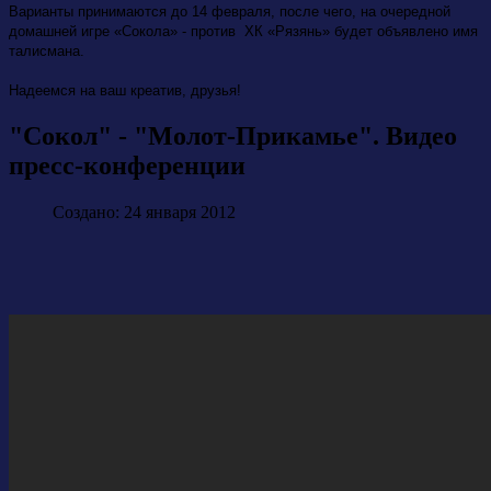
Варианты принимаются до 14 февраля, после чего, на очередной
домашней игре «Сокола» - против ХК «Рязянь» будет объявлено имя
талисмана.
Надеемся на ваш креатив, друзья!
"Сокол" - "Молот-Прикамье". Видео
пресс-конференции
Создано: 24 января 2012