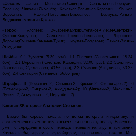
«Сокол»:
Сафин; Меньшиков-Синицын; Севастьянов-Первухин-
Пасенко; Чикалин-Ячменёв; Кочетков-Васильев-Каравдин; Языков-
Ворошнин; Раенко-Потылицын-Брюханов; Безруких-Репьях;
Богдашкин-Малыгин-Крюков.
«Торос»:
Агопеев; Зубарев-Карпов;Степанов-Лучкин-Сентюрин;
Суслов-Вахрушев; Сальников-Гордеев-Голованов; Дорофеев-
Доронин;Смирнов-Каменев-Туник; Цирулев-Болдарев; Панков-Зюзин-
Анкудинов
Шайбы
: 0:1 Зубарев (5:30, бол); 1:1 Пасенко (Севастьянов, 18:24,
бол); 2:1 Ворошнин (Кочетков, Каравдин, 32:00, рав); 2:2 Сальников
(Голованов, Суслопаров, 40:56, рав); 2:3 Смирнов (Анкудинов, 50:37,
бол); 2:4 Сентюрин (Степанов, 56:06, рав);
Штрафы:
8 (Ворошнин-2, Синицын-2, Крюков-2, Суслопаров-2), 6
(Потылицын-2,
Смирнов-2, Анкудинов-2); 10 (Чикалин-2, Малыгин-2,
Лучкин-2, Анкудинов – 2, Цирулёв – 2).
Капитан ХК «Торос» Анатолий Степанов:
- Вроде бы хорошо начали, но потом потеряли инициативу, и
соответственно счет на табло поменялся не в нашу пользу. Наверное,
уже с середины второго периода перешли на игру в три звена.
Казалось бы, играем с аутсайдером, но пришлось тяжело. Мне