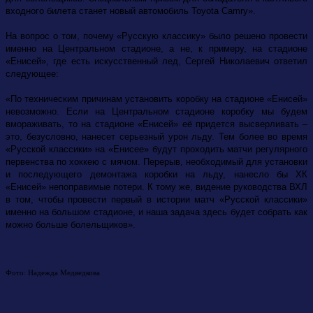
входного билета станет новый автомобиль Toyota Camry».
На вопрос о том, почему «Русскую классику» было решено провести
именно на Центральном стадионе, а не, к примеру, на стадионе
«Енисей», где есть искусственный лед, Сергей Николаевич ответил
следующее:
«По техническим причинам установить коробку на стадионе «Енисей»
невозможно. Если на Центральном стадионе коробку мы будем
вмораживать, то на стадионе «Енисей» её придется высверливать –
это, безусловно, нанесет серьезный урон льду. Тем более во время
«Русской классики» на «Енисее» будут проходить матчи регулярного
первенства по хоккею с мячом. Перерыв, необходимый для установки
и последующего демонтажа коробки на льду, нанесло бы ХК
«Енисей» непоправимые потери. К тому же, видение руководства ВХЛ
в том, чтобы провести первый в истории матч «Русской классики»
именно на большом стадионе, и наша задача здесь будет собрать как
можно больше болельщиков».
Фото: Надежда Медведкова