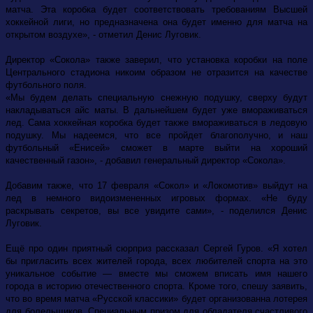
матча. Эта коробка будет соответствовать требованиям Высшей
хоккейной лиги, но предназначена она будет именно для матча на
открытом воздухе», - отметил Денис Луговик.
Директор «Сокола» также заверил, что установка коробки на поле
Центрального стадиона никоим образом не отразится на качестве
футбольного поля.
«Мы будем делать специальную снежную подушку, сверху будут
накладываться айс маты. В дальнейшем будет уже вмораживаться
лед. Сама хоккейная коробка будет также вмораживаться в ледовую
подушку. Мы надеемся, что все пройдет благополучно, и наш
футбольный «Енисей» сможет в марте выйти на хороший
качественный газон», - добавил генеральный директор «Сокола».
Добавим также, что 17 февраля «Сокол» и «Локомотив» выйдут на
лед в немного видоизмененных игровых формах. «Не буду
раскрывать секретов, вы все увидите сами», - поделился Денис
Луговик.
Ещё про один приятный сюрприз рассказал Сергей Гуров. «Я хотел
бы пригласить всех жителей города, всех любителей спорта на это
уникальное событие — вместе мы сможем вписать имя нашего
города в историю отечественного спорта. Кроме того, спешу заявить,
что во время матча «Русской классики» будет организованна лотерея
для болельщиков. Специальным призом для обладателя счастливого