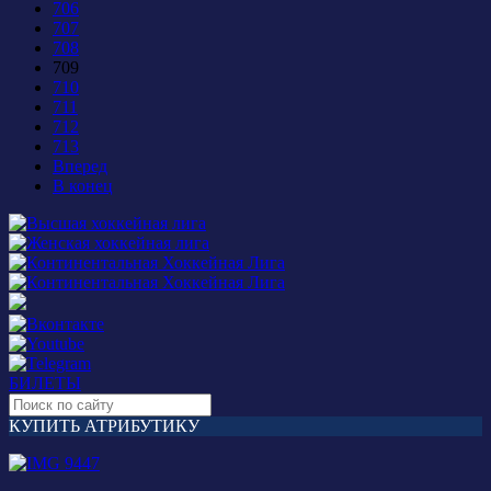
706
707
708
709
710
711
712
713
Вперед
В конец
БИЛЕТЫ
КУПИТЬ АТРИБУТИКУ