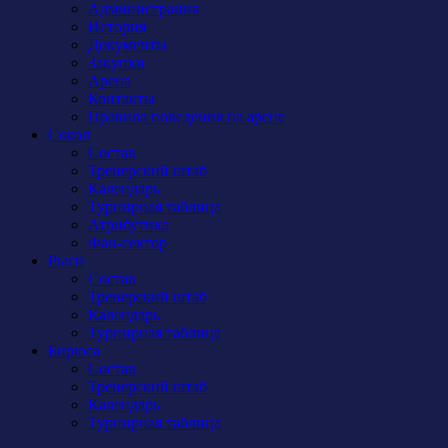
Администрация
История
Документы
Закупки
Арена
Контакты
Правила поведения на арене
Сокол
Состав
Тренерский штаб
Календарь
Турнирная таблица
Атрибутика
Фан-сектор
Рыси
Состав
Тренерский штаб
Календарь
Турнирная таблица
Бирюса
Состав
Тренерский штаб
Календарь
Турнирная таблица