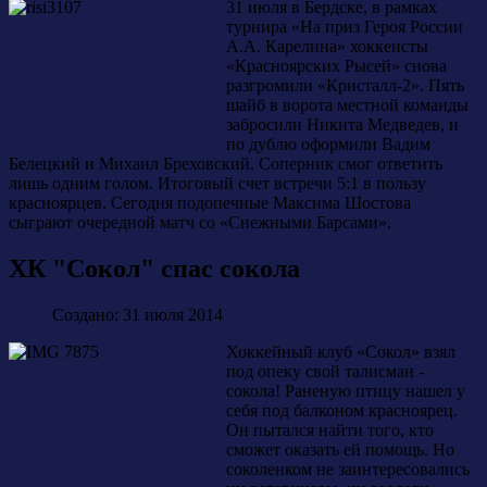
31 июля в Бердске, в рамках
турнира «На приз Героя России
А.А. Карелина» хоккеисты
«Красноярских Рысей» снова
разгромили «Кристалл-2». Пять
шайб в ворота местной команды
забросили Никита Медведев, и
по дублю оформили Вадим
Белецкий и Михаил Бреховский. Соперник смог ответить
лишь одним голом. Итоговый счет встречи 5:1 в пользу
красноярцев. Сегодня подопечные Максима Шостова
сыграют очередной матч со «Снежными Барсами».
ХК "Сокол" спас сокола
Создано: 31 июля 2014
Хоккейный клуб «Сокол» взял
под опеку свой талисман -
сокола! Раненую птицу нашел у
себя под балконом красноярец.
Он пытался найти того, кто
сможет оказать ей помощь. Но
соколенком не заинтересовались