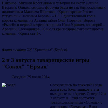
Никонов, Михаил Крестьянов и хет-трик на счету Данила
Вторина. Однако сегодня фортуна была не так благосклонна к
подопечным Максима Шостова. «Красноярские Рыси»
уступили «Снежным Барсам» - 1:3. Единственный гол в
ворота команды из Астаны забил Олег Портнов. Ворота
«Рысей» в первой встрече защищал Илья Кривич, во второй –
Арсений Слободчиков. 30 июля красноярцы сыграют против
команды «Кристалл-1».
Фото с сайта ХК "Кристалл" (Бердск)
2 и 3 августа товарищеские игры
"Сокол"-"Ермак"
Создано: 29 июля 2014
Соскучились по хоккею? Тогда
ждем всех болельщиков в эти
выходные на «Арене. Север»! 2 и
3 августа в 17:00 состоятся
товарищеские игры «Сокола» с
ангарским «Ермаком». Вход