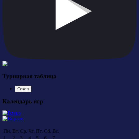
Турнирная таблица
Сокол
Календарь игр
Пн.
Вт.
Ср.
Чт.
Пт.
Сб.
Вс.
1
2
3
4
5
6
7