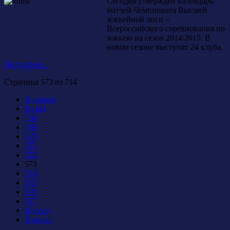
Сегодня утвержден календарь
матчей Чемпионата Высшей
хоккейной лиги –
Всероссийского соревнования по
хоккею на сезон 2014/2015. В
новом сезоне выступят 24 клуба.
Подробнее...
Страница 573 из 714
В начало
Назад
568
569
570
571
572
573
574
575
576
577
Вперед
В конец