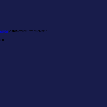
с пометкой "талисман".
клуба
на.