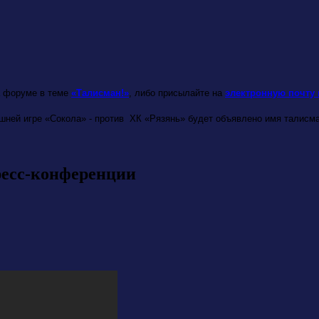
 форуме в теме
«Талисман!»
, либо присылайте на
электронную почту 
шней игре «Сокола» - против ХК «Рязянь» будет объявлено имя талисма
ресс-конференции