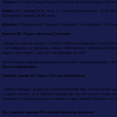
«Торос»:
Агопеев; Зубарев-Карпов;Степанов-Лучкин-Сентюрин; Суслов
Шайбы
: 0:1 Зубарев (5:30, бол); 1:1 Пасенко (Севастьянов, 18:24, бо
Сентюрин (Степанов, 56:06, рав);
Штрафы:
8 (Ворошнин-2, Синицын-2, Крюков-2, Суслопаров-2), 6 (Поты
Капитан ХК «Торос» Анатолий Степанов:
- Вроде бы хорошо начали, но потом потеряли инициативу, и соответст
с аутсайдером, но пришлось тяжело. Мне кажется, некоторым ребят
задать себе вопрос – для чего мы выходим на лед?
После второго периода в раздевалке состоялся жесткий разговор, смо
Пресс-конференция:
Главный тренер ХК «Торос» Руслан Сулейманов:
- Сейчас команда находится в психологической яме. У всех клубов гд
с самого начала, но в третьем периоде мы все же нашли в себе си
Агопеева, который очень долгое время не имел игровой практики, но, 
И.о. главного тренера ХК «Сокол» Вячеслав Долишня: