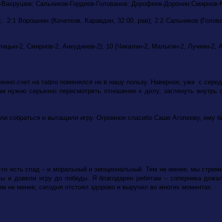
-Вахрушев; Сальников-Гордеев-Голованов; Дорофеев-Доронин;Смирнов-
л); 2:1 Ворошнин (Кочетков, Каравдин, 32:00, рав); 2:2 Сальников (Голов
лицын-2,
Смирнов-2, Анкудинов-2); 10 (Чикалин-2, Малыгин-2, Лучкин-2, А
венно счет на табло поменялся не в нашу пользу. Наверное, уже с серед
ам нужно серьезно пересмотреть отношение к делу, заглянуть внутрь 
гли собраться и вытащили игру. Огромное спасибо Саше Агопееву, ему б
е-то есть спад – и моральный и эмоциональный. Тем не менее, мы стрем
лы и довели игру до победы. Я благодарен ребятам – соперника дожа
тем не менее, сегодня отстоял здорово и выручил во многих моментах.