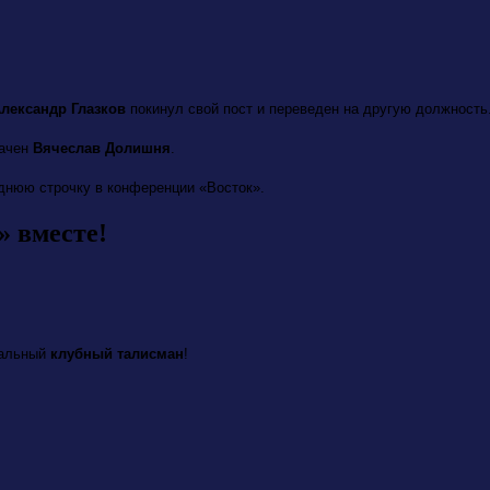
лександр Глазков
покинул свой пост и переведен на другую должность
начен
Вячеслав Долишня
.
днюю строчку в конференции «Восток».
» вместе!
иальный
клубный талисман
!