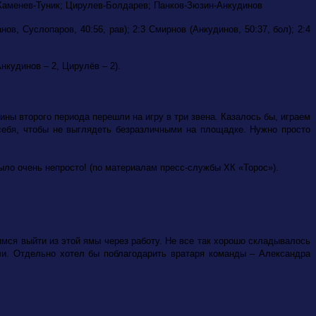
Каменев-Туник; Цирулев-Болдарев; Панков-Зюзин-Анкудинов
анов, Суслопаров, 40:56, рав); 2:3 Смирнов (Анкудинов, 50:37, бол); 2:4
нкудинов – 2, Цирулёв – 2).
ины второго периода перешли на игру в три звена. Казалось бы, играем
себя, чтобы не выглядеть безразличными на площадке. Нужно просто
ыло очень непросто! (по материалам пресс-службы ХК «Торос»).
имся выйти из этой ямы через работу. Не все так хорошо складывалось
ли. Отдельно хотел бы поблагодарить вратаря команды – Александра