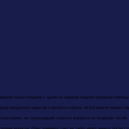
авершил очный поединок с одним из лидеров сводной турнирной таблицы
яд определили характер стартового отрезка. На 6-й минуте первого пер
евастьянов, на сумасшедшей скорости ворвался во владения гостей,
степени выросли. Шанс изменить счет на табло через минуту после с