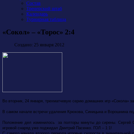
Состав
Тренерский штаб
Календарь
Турнирная таблица
«Сокол» – «Торос» 2:4
Создано: 25 января 2012
Во вторник, 24 января, трехматчевую серию домашних игр «Сокола» з
В самом начале встречи удаления Крюкова, Синицына и Ворошнина подр
Положение дел изменилось за полторы минуты до сирены. Сергей С
игровой снаряд уже поджидал Дмитрий Пасенко. ГОЛ – 1:1!
С самого начала второго периода игровые скорости в значительной 