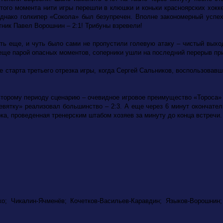
ого момента нити игры перешли в клюшки и коньки красноярских хокке
нако голкипер «Сокола» был безупречен. Вполне закономерный успех 
ник Павел Ворошнин – 2:1! Трибуны взревели!
 еще, и чуть было сами не пропустили голевую атаку – чистый выход
 еще парой опасных моментов, соперники ушли на последний перерыв п
старта третьего отрезка игры, когда Сергей Сальников, воспользовавш
торому периоду сценарию – очевидное игровое преимущество «Тороса» и
ятку» реализовал большинство – 2:3. А еще через 6 минут окончател
ока, проведенная тренерским штабом хозяев за минуту до конца встречи.
; Чикалин-Ячменёв; Кочетков-Васильев-Каравдин; Языков-Ворошнин;