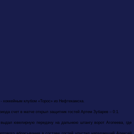
 - хоккейным клубом «Торос» из Нефтекамска.
иода счет в матче открыл защитник гостей Артем Зубарев – 0:1.
 выдал ювелирную передачу на дальнюю штангу ворот Агопеева, где
тартового вбрасывания в составе гостей упустил нападающий Алексей