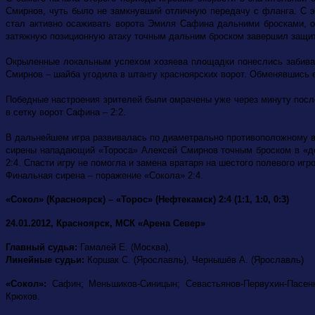
Смирнов, чуть было не замкнувший отличную передачу с фланга. С эт
стал активно осаживать ворота Эмиля Сафина дальними бросками, од
затяжную позиционную атаку точным дальним броском завершил защит
Окрыленные локальным успехом хозяева площадки понеслись забивать
Смирнов – шайба угодила в штангу красноярских ворот. Обменявшись
Победные настроения зрителей были омрачены уже через минуту после 
в сетку ворот Сафина – 2:2.
В дальнейшем игра развивалась по диаметрально противоположному в
сирены нападающий «Тороса» Алексей Смирнов точным броском в «дев
2:4. Спасти игру не помогла и замена вратаря на шестого полевого игр
Финальная сирена – поражение «Сокола» 2:4.
«Сокол» (Красноярск) – «Торос» (Нефтекамск) 2:4 (1:1, 1:0, 0:3)
24.01.2012, Красноярск, МСК «Арена Север»
Главный судья:
Гамалей Е. (Москва),
Линейные судьи:
Коршак С. (Ярославль), Чернышёв А. (Ярославль)
«Сокол»:
Сафин; Меньшиков-Синицын; Севастьянов-Первухин-Пасенко
Крюков.