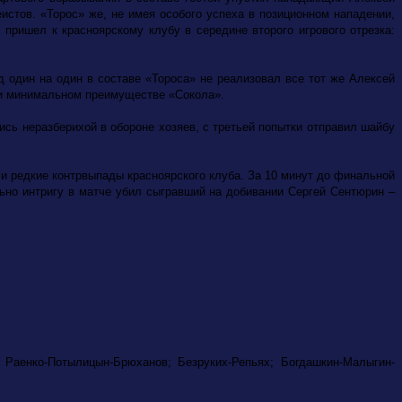
истов. «Торос» же, не имея особого успеха в позиционном нападении,
пришел к красноярскому клубу в середине второго игрового отрезка:
 один на один в составе «Тороса» не реализовал все тот же Алексей
ри минимальном преимуществе «Сокола».
ись неразберихой в обороне хозяев, с третьей попытки отправил шайбу
 редкие контрвыпады красноярского клуба. За 10 минут до финальной
ьно интригу в матче убил сыгравший на добивании Сергей Сентюрин –
 Раенко-Потылицын-Брюханов; Безруких-Репьях; Богдашкин-Малыгин-