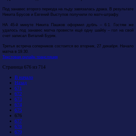
Под занавес второго периода на льду завязалась драка. В результате
Никита Брусов и Евгений Выступов получили по матч-штрафу.
НА 45-й минуте Никита Пашков оформил дубль – 6:1. Гостям же
удалось под занавес матча провести ещё одну шайбу – гол на свой
счет записал Виталий Буряк.
Третья встреча соперников состоится во вторник, 27 декабря. Начало
матча в 19.30.
Текстовая онлайн трансляция
Страница 676 из 714
В начало
Назад
671
672
673
674
675
676
677
678
679