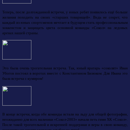
Теперь, после долгожданной встречи, у юных ребят появилось ещё больше
желания походить на своих «старших товарищей». Ведь не секрет, что
каждый из юных спортсменов мечтает в будущем стать профессиональным
хоккеистом и защищать цвета основной команды «Сокол» на ледовых
аренах нашей страны.
Это была очень трогательная встреча. Так, юный вратарь «соколят» Иван
Убогов постоял в воротах вместе с Константином Бизюком. Для Ивана это
была встреча с кумиром!
В конце встречи, когда обе команды встали на льду для общей фотографии,
неожиданно для всех мальчики «Сокол-2003» начали петь гимн ХК «Сокол».
После такой трогательной и искренней поддержки и веры в свою команду,
хоккеисты не смогли сдержать улыбок на лице!