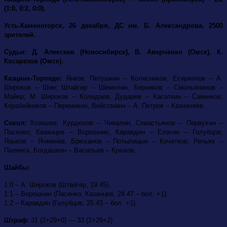
(1:0, 0:2, 0:0).
Усть-Каменогорск, 26 декабря, ДС им. Б. Александрова, 2500
зрителей.
Судьи: Д. Алексеев (Новосибирск), В. Аверченко (Омск), К.
Косарезов (Омск).
Казцинк-Торпедо:
Янков; Петушкин – Колесников, Есиркенов – А.
Широков – Шин; Штайгер – Шемелин, Берников – Смольянинов –
Майер; М. Широков – Коледаев, Дударев – Касаткин – Савенков;
Корабейников – Перемикин, Вейссманн – А. Петров – Казначеев.
Сокол:
Хозяшев; Курдюков – Чикалин, Севастьянов – Первухин –
Пасенко; Казанцев – Ворошнин, Каравдин – Елагин – Голубцов;
Языков – Ячменёв, Брюханов – Потылицын – Кочетков; Репьях –
Паленга, Богдашкин – Васильев – Крюков.
Шайбы:
1:0 – А. Широков (Штайгер, 19.45).
1:1 – Ворошнин (Пасенко, Казанцев, 24.47 – бол. +1).
1:2 – Каравдин (Голубцов, 25.43 – бол. +1).
Штраф:
31 (2+29+0) — 33 (2+29+2).