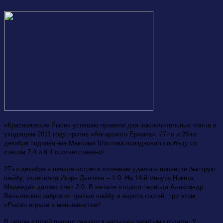
«Красноярские Рыси» успешно провели два заключительных матча в
уходящем 2011 году против «Ангарского Ермака». 27-го и 28-го
декабря подопечные Максима Шостова праздновали победу со
счетом 7:4 и 6:4 соответственно!
27-го декабря в начале встречи хозяевам удалось провести быструю
шайбу, отличился Игорь Дьячков – 1:0. На 14-й минуте Никита
Медведев делает счет 2:0. В начале второго периода Александр
Вельмискин забросил третью шайбу в ворота гостей, при этом
«Рыси» играли в меньшинстве!!
В целом второй период оказался насыщен забитыми голами. У