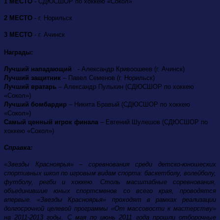
1 МЕСТО
- СДЮСШОР по хоккею «Сокол»
2 МЕСТО
- г. Норильск
3 МЕСТО
- г. Ачинск
Награды:
Лучший нападающий
- Александр Кривоошеев (г. Ачинск)
Лучший защитник
– Павел Семенов (г. Норильск)
Лучший вратарь
– Александр Пулькин (СДЮСШОР по хоккею
«Сокол»)
Лучший бомбардир
– Никита Бравый (СДЮСШОР по хоккею
«Сокол»)
Самый ценный игрок финала
– Евгений Шулешов (СДЮСШОР по
хоккею «Сокол»)
Справка:
«Звезды Красноярья» – соревнования среди детско-юношеских
спортивных школ по игровым видам спорта: баскетболу, волейболу,
футболу, регби и хоккею. Столь масштабные соревнования,
объединившие юных спортсменов со всего края, проводятся
впервые. «Звезды Красноярья» проходят в рамках реализации
долгосрочной целевой программы «От массовости к мастерству»
на 2011-2013 годы. С мая по июнь 2011 года прошли отборочные