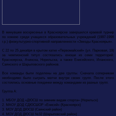
В минувшее воскресенье в Красноярске завершился краевой турнир
по хоккею среди учащихся образовательных учреждений (1997-1998
г.р.) физкультурно-спортивной направленности «Звезды Красноярья».
С 22 по 25 декабря в крытом катке «Первомайский» (ул. Парковая, 19)
за чемпионский титул состязались юноши из семи территорий:
Красноярска, Ачинска, Норильска, а также Енисейского, Иланского,
Саянского и Шарыповского районов.
Все команды были поделены на две группы. Сначала соперникам
необходимо было сыграть матчи внутри своих групп. После этого
состоялись основные поединки между командами из разных групп.
Группа А:
1. МБОУ ДОД «ДЮСШ по зимним видам спорта» (Норильск)
2. МАОУ ДОД СДЮСШОР «Енисей» (Красноярск)
3. МОУ ДОД ДЮСШ (Саянский район)
4. МОУ ДОД ДЮСШ №32 (Шарыповский район)