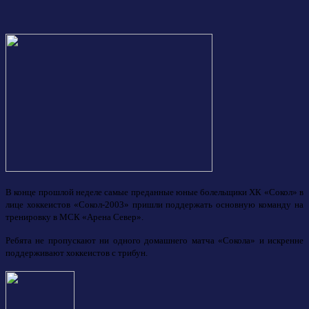
В конце прошлой неделе самые преданные юные болельщики ХК «Сокол» в
лице хоккеистов «Сокол-2003» пришли поддержать основную команду на
тренировку в МСК «Арена Север».
Ребята не пропускают ни одного домашнего матча «Сокола» и искренне
поддерживают хоккеистов с трибун.