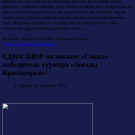
бросков мы сделали за три периода, бросали не от синей линии,
бросали с убойных позиций, один только Штайгер мог сегодня свести
игру к ничейному результату. Но реализация у нас хромает. После
нового года утренние занятия будем уделять как раз завершению
атак. Моменты создаются, но когда они не реализуются, очень
сложно при одной шайбе выигрывать матч.
Источник: пресс-служба ХК «Казцинк-Торпедо»
Текстовая трансляция матча
СДЮСШОР по хоккею «Сокол» -
победитель турнира «Звезды
Красноярья»!
Создано: 26 декабря 2011