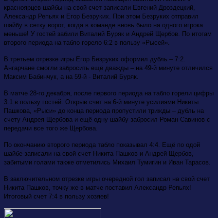
красноярцев шайбы на свой счет записали Евгений Дроздецкий,
Александр Репьях и Егор Безруких. При этом Безруких отправил
шайбу в сетку ворот, когда в команде вновь было на одного игрока
меньше! У гостей забили Виталий Буряк и Андрей Щербов. По итогам
второго периода на табло горело 6:2 в пользу «Рысей».
В третьем отрезке игры Егор Безруких оформил дубль – 7:2.
Ангарчане смогли забросить ещё дважды – на 49-й минуте отличился
Максим Бабинчук, а на 59-й - Виталий Буряк.
В матче 28-го декабря, после первого периода на табло горели цифры
3:1 в пользу гостей. Открыв счет на 6-й минуте усилиями Никиты
Пашкова, «Рыси» до конца периода пропустили трижды – дубль на
счету Андрея Щербова и ещё одну шайбу забросил Роман Савинов с
передачи все того же Щербова.
По окончанию второго периода табло показывал 4:4. Ещё по одой
шайбе записали на свой счет Никита Пашков и Андрей Щербов,
забитыми голами также отметились Михаил Тумигин и Иван Тарасов.
В заключительном отрезке игры очередной гол записал на свой счет
Никита Пашков, точку же в матче поставил Александр Репьях!
Итоговый счет 7:4 в пользу хозяев!