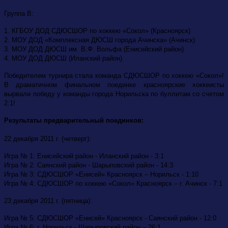
Группа В:
1. КГБОУ ДОД СДЮСШОР по хоккею «Сокол» (Красноярск)
2. МОУ ДОД «Комплексная ДЮСШ города Ачинска» (Ачинск)
3. МОУ ДОД ДЮСШ им. В.Ф. Вольфа (Енисейский район)
4. МОУ ДОД ДЮСШ (Иланский район)
Победителем турнира стала команда СДЮСШОР по хоккею «Сокол»!
В драматичном финальном поединке красноярские хоккеисты
вырвали победу у команды города Норильска по буллитам со счетом
2:1!
Результаты предварительный поединков:
22 декабря 2011 г. (четверг):
Игра № 1: Енисейский район - Иланский район - 3:1
Игра № 2: Саянский район - Шарыповский район - 14:3
Игра № 3: СДЮСШОР «Енисей» Красноярск – Норильск - 1:10
Игра № 4: СДЮСШОР по хоккею «Сокол» Красноярск – г. Ачинск - 7:1
23 декабря 2011 г. (пятница):
Игра № 5: СДЮСШОР «Енисей» Красноярск - Саянский район - 12:0
Игра № 6: г. Норильск - Шарыповский район – 26:1