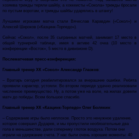
хозяева трижды теряли шайбу, а хоккеисты «Сокола» трижды бросали
по пустым воротам, и трижды шайбы ударялись в штангу!
Лучшими игроками матча стали Вячеслав Каравдин («Сокол») и
Алексей Широков («Казцинк-Торпедо»).
Сейчас «Сокол», после 35 сыгранных матчей, занимает 17 место в
общей турнирной таблице, имея в активе 42 очка (10 место в
конференции «Восток», 5 место в дивизионе D).
Послематчевая пресс-конференция:
Главный тренер ХК «Сокол» Александр Глазков
:
– Вратарь сегодня реабилитировался за вчерашние ошибки. Ребята
проявили характер, устояли. Во втором периоде удачно реализовали
численное преимущество. Ну, а потом уже на воле, на жилах довели
матч до победы. Всем большое спасибо.
Главный тренер ХК «Казцинк-Торпедо» Олег Болякин
:
– Содержание игры было неплохое. Просто это ненужное удаление,
которое совершил Дударев, и мы пропустили необязательные два
гола в меньшинстве, дали сопернику глоток воздуха. Потом они
играли на удержание счета. У нас были очень хорошие моменты: 40