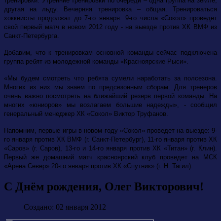
тренировки. Утренние тренировки по очереди – одна группа на земле,
другая на льду. Вечерняя тренировка – общая. Тренироваться
хоккеисты продолжат до 7-го января. 9-го числа «Сокол» проведет
свой первый матч в новом 2012 году - на выезде против ХК ВМФ из
Санкт-Петербурга.
Добавим, что к тренировкам основной команды сейчас подключена
группа ребят из молодежной команды «Красноярские Рыси».
«Мы будем смотреть что ребята сумели наработать за полсезона.
Многих из них мы знаем по предсезонным сборам. Для тренеров
очень важно посмотреть на ближайший резерв первой команды. На
многих «юниоров» мы возлагаем большие надежды», - сообщил
генеральный менеджер ХК «Сокол» Виктор Труфанов.
Напомним, первые игры в новом году «Сокол» проведет на выезде: 9-
го января против ХК ВМФ (г. Санкт-Петербург), 11-го января против ХК
«Саров» (г. Саров), 13-го и 14-го января против ХК «Титан» (г. Клин).
Первый же домашний матч красноярский клуб проведет на МСК
«Арена Север» 20-го января против ХК «Спутник» (г. Н. Тагил).
С Днём рождения, Олег Викторович!
Создано: 02 января 2012