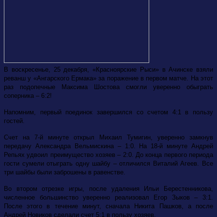
В воскресенье, 25 декабря, «Красноярские Рыси» в Ачинске взяли
реванш у «Ангарского Ермака» за поражение в первом матче. На этот
раз подопечные Максима Шостова смогли уверенно обыграть
соперника – 6:2!
Напомним, первый поединок завершился со счетом 4:1 в пользу
гостей.
Счет на 7-й минуте открыл Михаил Тумигин, уверенно замкнув
передачу Александра Вельмискина – 1:0. На 18-й минуте Андрей
Репьях удвоил преимущество хозяев – 2:0. До конца первого периода
гости сумели отыграть одну шайбу – отличился Виталий Агеев. Все
три шайбы были заброшены в равенстве.
Во втором отрезке игры, после удаления Ильи Берестенникова,
численное большинство уверенно реализовал Егор Зыков – 3:1.
После этого в течение минут, сначала Никита Пашков, а после
Андрей Новиков сделали счет 5:1 в пользу хозяев.