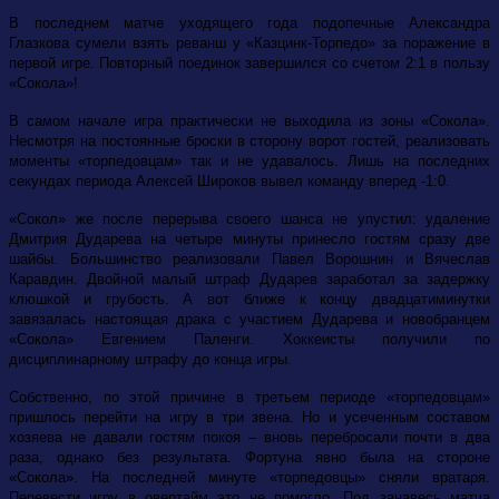
В последнем матче уходящего года подопечные Александра
Глазкова сумели взять реванш у «Казцинк-Торпедо» за поражение в
первой игре. Повторный поединок завершился со счетом 2:1 в пользу
«Сокола»!
В самом начале игра практически не выходила из зоны «Сокола».
Несмотря на постоянные броски в сторону ворот гостей, реализовать
моменты «торпедовцам» так и не удавалось. Лишь на последних
секундах периода Алексей Широков вывел команду вперед -1:0.
«Сокол» же после перерыва своего шанса не упустил: удаление
Дмитрия Дударева на четыре минуты принесло гостям сразу две
шайбы. Большинство реализовали Павел Ворошнин и Вячеслав
Каравдин. Двойной малый штраф Дударев заработал за задержку
клюшкой и грубость. А вот ближе к концу двадцатиминутки
завязалась настоящая драка с участием Дударева и новобранцем
«Сокола» Евгением Паленги. Хоккеисты получили по
дисциплинарному штрафу до конца игры.
Собственно, по этой причине в третьем периоде «торпедовцам»
пришлось перейти на игру в три звена. Но и усеченным составом
хозяева не давали гостям покоя – вновь перебросали почти в два
раза, однако без результата. Фортуна явно была на стороне
«Сокола». На последней минуте «торпедовцы» сняли вратаря.
Перевести игру в овертайм это не помогло. Под занавесь матча