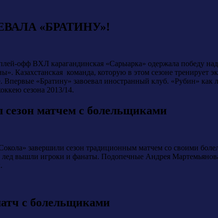
ЕВАЛА «БРАТИНУ»!
плей-офф ВХЛ карагандинская «Сарыарка» одержала победу над
». Казахстанская команда, которую в этом сезоне тренирует эк
е. Впервые «Братину» завоевал иностранный клуб. «Рубин» как 
оккею сезона 2013/14.
 сезон матчем с болельщиками
окола» завершили сезон традиционным матчем со своими боле
на лед вышли игроки и фанаты. Подопечные Андрея Мартемьянова
.
матч с болельщиками