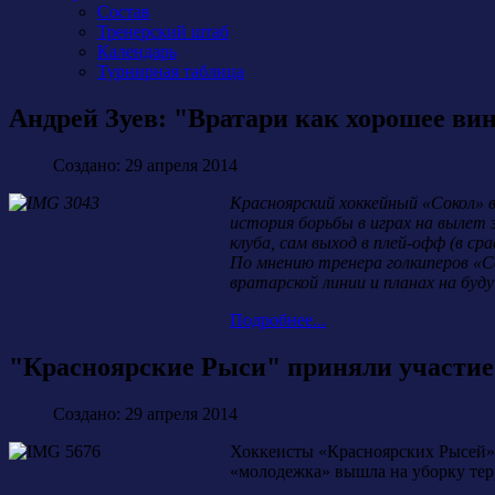
Состав
Тренерский штаб
Календарь
Турнирная таблица
Андрей Зуев: "Вратари как хорошее вино
Создано: 29 апреля 2014
Красноярский хоккейный «Сокол» в
история борьбы в играх на вылет з
клуба, сам выход в плей-офф (в с
По мнению тренера голкиперов «Со
вратарской линии и планах на буд
Подробнее...
"Красноярские Рыси" приняли участие 
Создано: 29 апреля 2014
Хоккеисты «Красноярских Рысей» 
«молодежка» вышла на уборку тер