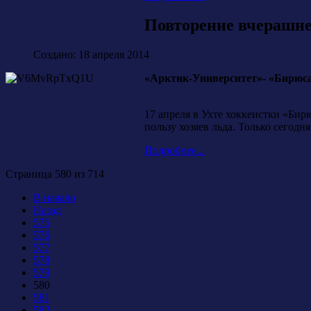
Повторение вчерашне
Создано: 18 апреля 2014
«Арктик-Университет»- «Бирюса» 4:
17 апреля в Ухте хоккеистки «Бир
пользу хозяев льда. Только сегодн
Подробнее...
Страница 580 из 714
В начало
Назад
575
576
577
578
579
580
581
582