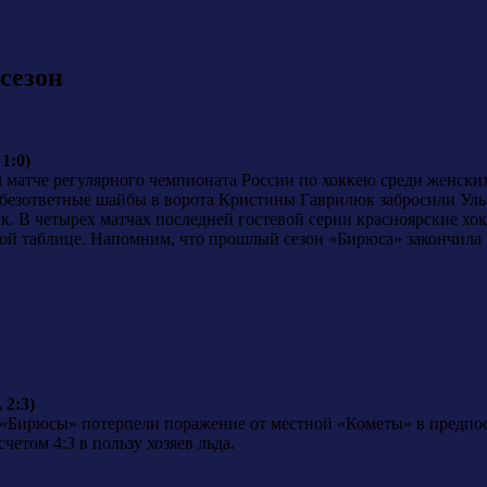
сезон
1:0)
 матче регулярного чемпионата России по хоккею среди женских
 безответные шайбы в ворота Кристины Гаврилюк забросили Ул
 В четырех матчах последней гостевой серии красноярские хокке
ой таблице. Напомним, что прошлый сезон «Бирюса» закончила на
 2:3)
 «Бирюсы» потерпели поражение от местной «Кометы» в предпос
счетом 4:3 в пользу хозяев льда.