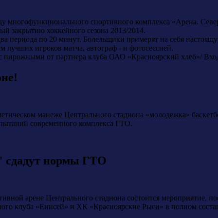
 льду многофункционального спортивного комплекса «Арена. Север
й закрытию хоккейного сезона 2013/2014.
ва периода по 20 минут. Болельщики примерят на себя настоя
 лучших игроков матча, автограф - и фотосессией.
й с пирожными от партнера клуба ОАО «Красноярский хлеб»/ Вхо
оне!
тлетическом манеже Центрального стадиона «молодежка» баскет
спытаний современного комплекса ГТО.
" сдадут нормы ГТО
ортивной арене Центрального стадиона состоится мероприятие, 
ого клуба «Енисей» и ХК «Красноярские Рыси» в полном соста