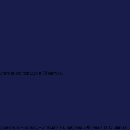
ьтативных передач в 38 матчах.
ровела за «Бирюсу» 248 матчей, набрала 298 очков (145 шайб и