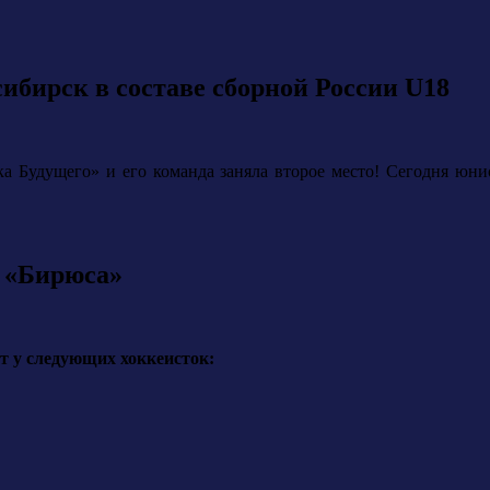
бирск в составе сборной России U18
а Будущего» и его команда заняла второе место! Сегодня юниор
 «Бирюса»
т у следующих хоккеисток: