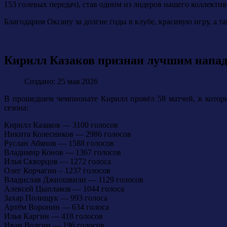
153 голевых передач), став одним из лидеров нашего коллектив
Благодарим Оксану за долгие годы в клубе, красивую игру, а т
Кирилл Казаков признан лучшим напад
Создано: 25 мая 2026
В прошедшем чемпионате Кирилл провёл 58 матчей, в которы
сезона:
Кирилл Казаков — 3100 голосов
Никита Колесников — 2986 голосов
Руслан Абянов — 1588 голосов
Владимир Конов — 1367 голосов
Илья Скворцов — 1272 голоса
Олег Корчагин – 1237 голосов
Владислав Джиошвили — 1129 голосов
Алексей Цыплаков — 1044 голоса
Захар Полищук — 993 голоса
Артём Воронин — 634 голоса
Илья Каргин — 418 голосов
Иван Волгин — 196 голосов