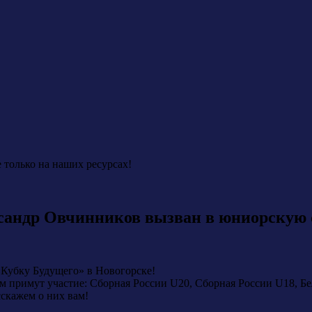
 только на наших ресурсах!
сандр Овчинников вызван в юниорскую 
 «Кубку Будущего» в Новогорске!
ём примут участие: Сборная России U20, Сборная России U18, Б
сскажем о них вам!