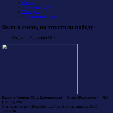
Состав
Тренерский штаб
Календарь
Турнирная таблица
Вели в счете, но упустили победу
Создано: 26 декабря 2011
Казцинк-Торпедо (Усть-Каменогорск) — Сокол (Красноярск) – 6:3
(1:2, 3:1, 2:0).
Усть-Каменогорск, 25 декабря, ДС им. Б. Александрова, 2500
зрителей.