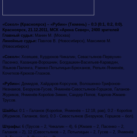
«Сокол» (Красноярск) – «Рубин» (Тюмень) – 0:3 (0:1, 0:2, 0:0).
Красноярск, 21.12.2011, МСК «Арена Север», 2400 зрителей
Главный судья:
Манин М. (Москва)
Линейные судьи:
Павлов В. (Новосибирск), Максимов М.
(Новосибирск)
«Сокол»:
Хозяшев, Курдюков-Чикалин, Севастьянов-Первухин-
Пасенко, Казанцев-Ворошнин, Богдашкин-Васильев-Каравдин,
Языков-Паленга, Раенко-Потылицын-Брюханов, Репьях-Ячменёв,
Кочетков-Крюков-Глазков.
«Рубин»:
Демидов, Хайдаров-Корсунов, Волошенко-Трифонов-
Незнамов, Безруков-Гусев, Ячменёв-Севостьянов-Горшков, Галанов-
Журиков, Ячменёв-Коробов-Зимин, Сандер-Попов, Карпов-Жмаев-
Трусов.
Шайбы:
0:1 – Галанов (Коробов, Ячменёв – 12:18, рав), 0:2 - Коробов
(Журиков, Галанов, бол), 0:3 - Севостьянов (Безруков, Горшков – бол).
Штрафы:
6 (Трусов – 2, Чикалин – 4), 6 (Жмаев – 2, Пасенко – 2,
Галанов – 2), 12 (Севостьянов – 2, Потылицын – 2, Гусев – 2, Ячменёв