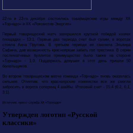
22-го и 23-го декабря состоялись товарищеские игры между ХК
«Торнадо» и ХК «Локомотив-Энергия».
Первый товарищеский матч завершился крупной победой хозяек
площадки – 13:1. Первые два периода счет был сухим, в воротах
стояла Анна Пругова. В третьем периоде ее сменила Эльвира
Сафина, дав возможность краснояркам забить гол престижа. В серии
послематчевых буллитов преимущество было также на стороне
«Торнадо» – 1:0. Поддержать девушек в этот день пришли 50
болельщиков.
Во втором товарищеском матче команда «Торнадо» вновь оказалась
сильнее. Отметим, что красноярские хоккеистки все же смогли
забросить в ворота соперниц 4 шайбы. Итоговый счет - 15:4 (6:2, 6:1,
3:1).
Источник: пресс-служба ХК «Торнадо»
Утвержден логотип «Русской
классики»