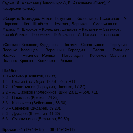
Судьи:
Д. Алексеев (Новосибирск), В. Аверченко (Омск), К.
Косарезов (Омск).
«Казцинк-Торпедо»:
Янков; Петушкин – Колесников, Есиркенов – А.
Широков – Шин; Штайгер – Шемелин, Берников – Смольянинов –
Майер; М. Широков – Коледаев, Дударев – Касаткин – Савенков;
Корабейников – Перемикин, Вейссманн – А. Петров – Казначеев.
«Сокол»:
Хозяшев; Курдюков – Чикалин, Севастьянов – Первухин –
Пасенко; Казанцев – Ворошнин, Каравдин – Елагин – Голубцов;
Языков – Ячменёв, Раенко – Потылицын – Кочетков; Малыгин –
Паленга, Крюков – Васильев – Репьях.
Шайбы:
1:0 – Майер (Берников, 03.38).
1:1 – Елагин (Голубцов, 12.49 – бол. +1).
1:2 – Севастьянов (Первухин, Пасенко, 17.27).
2:2 – А. Широков (Колесников, Шин, 23.11 – бол. +1).
2:3 – Васильев (Крюков, 24.23).
3:3 – Казначеев (Вейссманн, 36.38).
4:3 – Савенков (Дударев, 39.20).
5:3 – Дударев (Шемелин, 41.30).
6:3 – Смольянинов (Берников, 59.59).
Броски:
41 (12+14+15) — 38 (14+13+11).