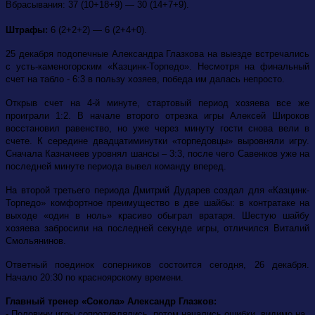
Вбрасывания: 37 (10+18+9) — 30 (14+7+9).
Штрафы:
6 (2+2+2) — 6 (2+4+0).
25 декабря подопечные Александра Глазкова на выезде встречались
с усть-каменогорским «Казцинк-Торпедо». Несмотря на финальный
счет на табло - 6:3 в пользу хозяев, победа им далась непросто.
Открыв счет на 4-й минуте, стартовый период хозяева все же
проиграли 1:2. В начале второго отрезка игры Алексей Широков
восстановил равенство, но уже через минуту гости снова вели в
счете. К середине двадцатиминутки «торпедовцы» выровняли игру.
Сначала Казначеев уровнял шансы – 3:3, после чего Савенков уже на
последней минуте периода вывел команду вперед.
На второй третьего периода Дмитрий Дударев создал для «Казцинк-
Торпедо» комфортное преимущество в две шайбы: в контратаке на
выходе «один в ноль» красиво обыграл вратаря. Шестую шайбу
хозяева забросили на последней секунде игры, отличился Виталий
Смольянинов.
Ответный поединок соперников состоится сегодня, 26 декабря.
Начало 20:30 по красноярскому времени.
Главный тренер «Сокола» Александр Глазков:
- Половину игры сопротивлялись, потом начались ошибки, видимо на