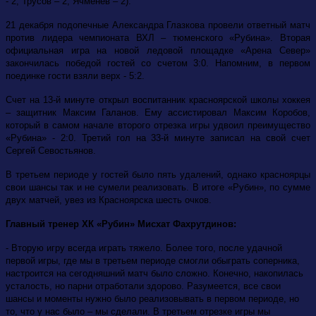
- 2, Трусов – 2, Ячменёв – 2).
21 декабря подопечные Александра Глазкова провели ответный матч
против лидера чемпионата ВХЛ – тюменского «Рубина». Вторая
официальная игра на новой ледовой площадке «Арена Север»
закончилась победой гостей со счетом 3:0. Напомним, в первом
поединке гости взяли верх - 5:2.
Счет на 13-й минуте открыл воспитанник красноярской школы хоккея
– защитник Максим Галанов. Ему ассистировал Максим Коробов,
который в самом начале второго отрезка игры удвоил преимущество
«Рубина» - 2:0. Третий гол на 33-й минуте записал на свой счет
Сергей Севостьянов.
В третьем периоде у гостей было пять удалений, однако красноярцы
свои шансы так и не сумели реализовать. В итоге «Рубин», по сумме
двух матчей, увез из Красноярска шесть очков.
Главный тренер ХК «Рубин» Мисхат Фахрутдинов:
- Вторую игру всегда играть тяжело. Более того, после удачной
первой игры, где мы в третьем периоде смогли обыграть соперника,
настроится на сегодняшний матч было сложно. Конечно, накопилась
усталость, но парни отработали здорово. Разумеется, все свои
шансы и моменты нужно было реализовывать в первом периоде, но
то, что у нас было – мы сделали. В третьем отрезке игры мы