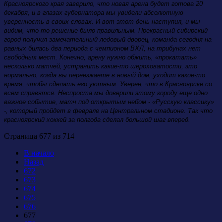
Красноярского края заверило, что новая арена будет готова 20
декабря, и в глазах губернатора мы увидели абсолютную
уверенность в своих словах. И вот этот день наступил, и мы
видим, что то решение было правильным. Прекрасный сибирский
город получил замечательный ледовый дворец, команда сегодня на
равных билась два периода с чемпионом ВХЛ, на трибунах нет
свободных мест. Конечно, арену нужно обжить, «прокатать»
несколько матчей, устранить какие-то шероховатости, это
нормально, когда вы переезжаете в новый дом, уходит какое-то
время, чтобы сделать его уютным. Уверен, что в Красноярске со
всем справятся. Неспроста мы доверили этому городу еще одно
важное событие, матч под открытым небом - «Русскую классику»
-, который пройдет в феврале на Центральном стадионе. Так что
красноярский хоккей за полгода сделал большой шаг вперед.
Страница 677 из 714
В начало
Назад
672
673
674
675
676
677