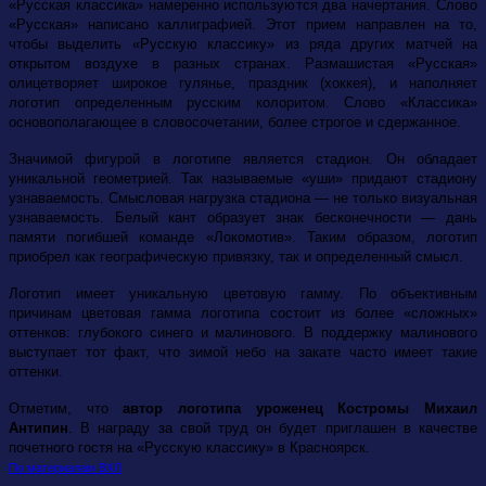
«Русская классика» намеренно используются два начертания. Слово
«Русская» написано каллиграфией. Этот прием направлен на то,
чтобы выделить «Русскую классику» из ряда других матчей на
открытом воздухе в разных странах. Размашистая «Русская»
олицетворяет широкое гулянье, праздник (хоккея), и наполняет
логотип определенным русским колоритом. Слово «Классика»
основополагающее в словосочетании, более строгое и сдержанное.
Значимой фигурой в логотипе является стадион. Он обладает
уникальной геометрией. Так называемые «уши» придают стадиону
узнаваемость. Смысловая нагрузка стадиона — не только визуальная
узнаваемость. Белый кант образует знак бесконечности — дань
памяти погибшей команде «Локомотив». Таким образом, логотип
приобрел как географическую привязку, так и определенный смысл.
Логотип имеет уникальную цветовую гамму. По объективным
причинам цветовая гамма логотипа состоит из более «сложных»
оттенков: глубокого синего и малинового. В поддержку малинового
выступает тот факт, что зимой небо на закате часто имеет такие
оттенки.
Отметим, что
автор логотипа уроженец Костромы Михаил
Антипин
. В награду за свой труд он будет приглашен в качестве
почетного гостя на «Русскую классику» в Красноярск.
По материалам ВХЛ