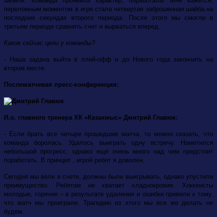
забили. Команда проявила характер, поработала! Мне кажется,
переломным моментом в игре стала четвертая заброшенная шайба на
последних секундах второго периода. После этого мы смогли в
третьем периоде сравнять счет и вырваться вперед.
Какие сейчас цели у команды?
- Наша задача выйти в плей-офф и до Нового года закончить на
втором месте.
Послематчевая пресс-конференция:
И.о. главного тренера ХК «Казахмыс» Дмитрий Главюк:
- Если брать все четыре прошедшие матча, то можно сказать, что
команда боролась. Удалось выиграть одну встречу. Наметился
небольшой прогресс, однако ещё очень много над чем предстоит
поработать. В принцип , игрой ребят я доволен.
Сегодня мы вели в счете, должны были выигрывать, однако упустили
преимущество. Ребятам не хватает хладнокровия. Хоккеисты
молодые, горячие – в результате удаления и ошибки привели к тому,
что матч мы проиграли. Трагедию из этого мы все же делать не
будем.