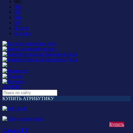
683
684
685
686
687
Вперед
В конец
БИЛЕТЫ
КУПИТЬ АТРИБУТИКУ
Купить
Сокол TV