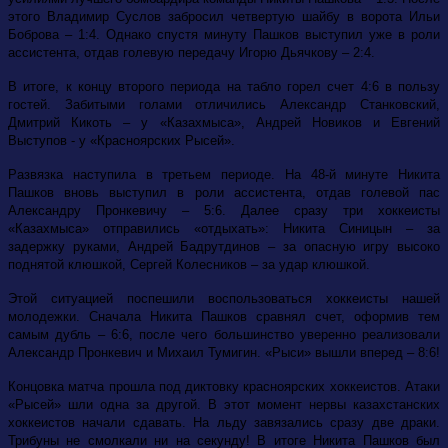
этого Владимир Суслов забросил четвертую шайбу в ворота Ильи
Боброва – 1:4. Однако спустя минуту Пашков выступил уже в роли
ассистента, отдав голевую передачу Игорю Дьячкову – 2:4.
В итоге, к концу второго периода на табло горел счет 4:6 в пользу
гостей. Забитыми голами отличились Александр Станковский,
Дмитрий Кикоть –
у «Казахмыса», Андрей Новиков
и Евгений
Выступов - у «Красноярских Рысей».
Развязка наступила в третьем периоде. На 48-й минуте Никита
Пашков вновь выступил в роли ассистента, отдав голевой пас
Александру Пронкевичу – 5:6. Далее сразу три хоккеисты
«Казахмыса» отправились «отдыхать»: Никита Синицын – за
задержку руками, Андрей Бадрутдинов – за опасную игру высоко
поднятой клюшкой, Сергей Колесников – за удар клюшкой.
Этой ситуацией поспешили воспользоваться хоккеисты нашей
молодежки. Сначала Никита Пашков сравнял счет, оформив тем
самым дубль – 6:6, после чего большинство уверенно реализовали
Александр Пронкевич и Михаил Тумигин. «Рыси» вышли вперед – 8:6!
Концовка матча прошла под диктовку красноярских хоккеистов. Атаки
«Рысей» шли одна за другой. В этот момент нервы казахстанских
хоккеистов начали сдавать. На льду завязались сразу две драки.
Трибуны не смолкали ни на секунду! В итоге Никита Пашков был