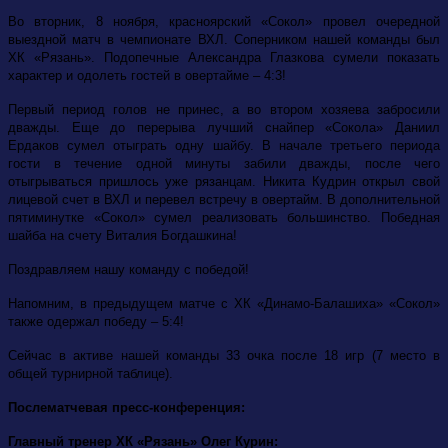
Во вторник, 8 ноября, красноярский «Сокол» провел очередной
выездной матч в чемпионате ВХЛ. Соперником нашей команды был
ХК «Рязань». Подопечные Александра Глазкова сумели показать
характер и одолеть гостей в овертайме – 4:3!
Первый период голов не принес, а во втором хозяева забросили
дважды. Еще до перерыва лучший снайпер «Сокола» Даниил
Ердаков сумел отыграть одну шайбу. В начале третьего периода
гости в течение одной минуты забили дважды, после чего
отыгрываться пришлось уже рязанцам. Никита Кудрин открыл свой
лицевой счет в ВХЛ и перевел встречу в овертайм. В дополнительной
пятиминутке «Сокол» сумел реализовать большинство. Победная
шайба на счету Виталия Богдашкина!
Поздравляем нашу команду с победой!
Напомним, в предыдущем матче с ХК «Динамо-Балашиха» «Сокол»
также одержал победу – 5:4!
Сейчас в активе нашей команды 33 очка после 18 игр (7 место в
общей турнирной таблице).
Послематчевая пресс-конференция:
Главный тренер ХК «Рязань» Олег Курин: