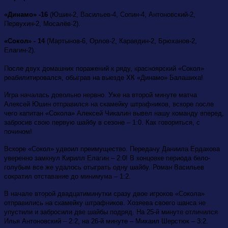
«Динамо» -16
(Юшин-2, Васильев-4, Сопин-4, Антоновский-2,
Первухин-2, Мосалёв-2).
«Сокол» - 14
(Мартынов-6, Орлов-2, Каравдин-2, Брюханов-2,
Елагин-2).
После двух домашних поражений к ряду, красноярский «Сокол»
реабилитировался, обыграв на выезде ХК «Динамо» Балашиха!
Игра началась довольно нервно. Уже на второй минуте матча
Алексей Юшин отправился на скамейку штрафников, вскоре после
чего капитан «Сокола» Алексей Чикалин вывел нашу команду вперед,
забросив свою первую шайбу в сезоне – 1:0. Как говориться, с
почином!
Вскоре «Сокол» удвоил преимущество. Передачу Даниила Ердакова
уверенно замкнул Кирилл Елагин – 2:0! В концовке периода бело-
голубым все же удалось отыграть одну шайбу. Роман Васильев
сократил отставание до минимума – 1:2.
В начале второй двадцатиминутки сразу двое игроков «Сокола»
отправились на скамейку штрафников. Хозяева своего шанса не
упустили и забросили две шайбы подряд. На 25-й минуте отличился
Илья Антоновский – 2:2, на 26-й минуте – Михаил Шерстюк – 3:2.