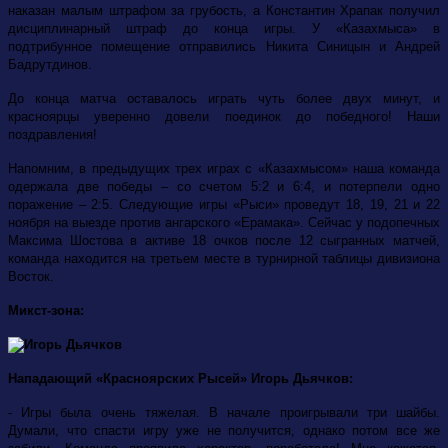
наказан малым штрафом за грубость, а Константин Храпак получил
дисциплинарный штраф до конца игры. У «Казахмыса» в
подтрибунное помещение отправились Никита Синицын и Андрей
Бадрутдинов.
До конца матча оставалось играть чуть более двух минут, и
красноярцы уверенно довели поединок до победного! Наши
поздравления!
Напомним, в предыдущих трех играх с «Казахмысом» наша команда
одержала две победы – со счетом 5:2 и 6:4, и потерпели одно
поражение – 2:5. Следующие игры «Рыси» проведут 18, 19, 21 и 22
ноября на выезде против ангарского «Ерамака». Сейчас у подопечных
Максима Шостова в активе 18 очков после 12 сыгранных матчей,
команда находится на третьем месте в турнирной таблицы дивизиона
Восток.
Микст-зона:
Нападающий «Красноярских Рысей» Игорь Дьячков:
- Игры была очень тяжелая. В начале проигрывали три шайбы.
Думали, что спасти игру уже не получится, однако потом все же