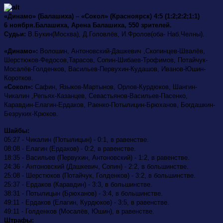
«Динамо» (Балашиха) – «Сокол» (Красноярск)
4:5 (1:2;2:2;1:1)
6 ноября.Балашиха, Арена Балашиха, 550 зрителей.
Судьи:
В.Букин(Москва), Д.Головлёв, И.Фролов(оба- Наб.Челны).
«Динамо»:
Волошин, Антоновский-Дашкевич ,Скопинцев-Швалёв,
Шерстюков-Федосов,Тарасов, Сопин-Шибаев-Трофимов, Потайчук-
Мосалёв-Голденков, Васильев-Первухин-Кудашов, Иванов-Юшин-
Коротков.
«Сокол»:
Сафин, Языков-Мартынов, Орлов-Курдюков, Шангин-
Чикалин ,Репьях-Казанцев, Севастьянов-Васильев-Пасенко,
Каравдин-Елагин-Ердаков, Раенко-Потылицин-Брюханов, Богдашкин-
Безруких-Крюков.
Шайбы:
05:27 - Чикалин (Потылицын) - 0:1, в равенстве.
08:08 - Елагин (Ердаков) - 0:2, в равенстве.
18:35 - Васильев (Первухин, Антоновский) - 1:2, в равенстве.
24:36 - Антоновский (Дашкевич, Сопин) - 2:2, в большинстве.
25:08 - Шерстюков (Потайчук, Голденков) - 3:2, в большинстве.
25:37 - Ердаков (Каравдин) - 3:3, в большинстве.
38:31 - Потылицын (Брюханов) - 3:4, в большинстве.
49:11 - Ердаков (Елагин, Курдюков) - 3:5, в равенстве.
49:11 - Голденков (Мосалёв, Юшин), в равенстве.
Штрафы: