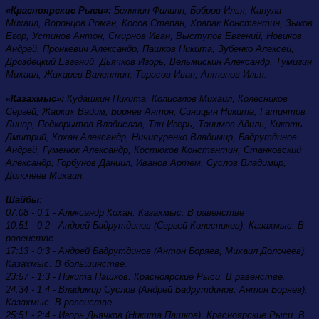
«Красноярские Рыси»:
Белянин Филипп, Бобров Илья, Капула
Михаил, Воронцов Роман, Косов Степан, Храпак Константин, Зыков
Егор, Устинов Антон, Смирнов Иван, Выступов Евгений, Новиков
Андрей, Пронкевич Александр, Пашков Никита, Зубенко Алексей,
Дроздецкий Евгений, Дьячков Игорь, Вельмискин Александр, Тумигин
Михаил, Жихарев Валентин, Тарасов Иван, Антонов Илья.
«Казахмыс»:
Кудашкин Никита, Колиоглов Михаил, Колесников
Сергей, Жарких Вадим, Боряев Антон, Синицын Никита, Гатиятов
Линар, Подкорытов Владислав, Тян Игорь, Танимов Адиль, Кикоть
Дмитрий, Кохан Александр, Ничипуренко Владимир, Бадрутдинов
Андрей, Гуменюк Александр, Костюков Константин, Станковский
Александр, Горбунов Даниил, Иванов Артём, Суслов Владимир,
Долочеев Михаил.
Шайбы:
07:08 -
0:1 - Александр Кохан. Казахмыс. В равенстве
10:51 -
0:2 - Андрей Бадрутдинов (Сергей Колесников). Казахмыс. В
равенстве
17:13 -
0:3 - Андрей Бадрутдинов (Антон Боряев, Михаил Долочеев).
Казахмыс. В большинстве.
23:57 - 1:3 - Никита Пашков. Красноярские Рыси. В равенстве.
24:34 - 1:4 - Владимир Суслов (Андрей Бадрутдинов, Антон Боряев).
Казахмыс. В равенстве.
25:51 - 2:4 - Игорь Дьячков (Никита Пашков). Красноярские Рыси. В