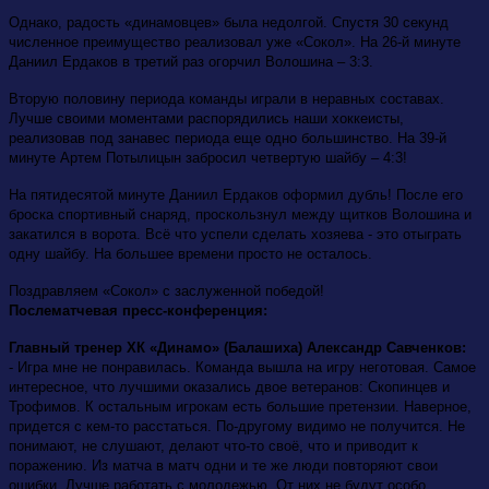
Однако, радость «динамовцев» была недолгой. Спустя 30 секунд
численное преимущество реализовал уже «Сокол». На 26-й минуте
Даниил Ердаков в третий раз огорчил Волошина – 3:3.
Вторую половину периода команды играли в неравных составах.
Лучше своими моментами распорядились наши хоккеисты,
реализовав под занавес периода еще одно большинство. На 39-й
минуте Артем Потылицын забросил четвертую шайбу – 4:3!
На пятидесятой минуте Даниил Ердаков оформил дубль! После его
броска спортивный снаряд, проскользнул между щитков Волошина и
закатился в ворота. Всё что успели сделать хозяева - это отыграть
одну шайбу. На большее времени просто не осталось.
Поздравляем «Сокол» с заслуженной победой!
Послематчевая
пресс-конференция:
Главный тренер ХК «Динамо» (Балашиха) Александр Савченков:
- Игра мне не понравилась. Команда вышла на игру неготовая. Самое
интересное, что лучшими оказались двое ветеранов: Скопинцев и
Трофимов. К остальным игрокам есть большие претензии. Наверное,
придется с кем-то расстаться. По-другому видимо не получится. Не
понимают, не слушают, делают что-то своё, что и приводит к
поражению. Из матча в матч одни и те же люди повторяют свои
ошибки. Лучше работать с молодежью. От них не будут особо