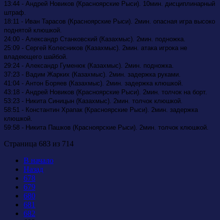
13:44 - Андрей Новиков (Красноярские Рыси). 10мин. дисциплинарный
штраф.
18:11 - Иван Тарасов (Красноярские Рыси). 2мин. опасная игра высоко
поднятой клюшкой.
24:00 - Александр Станковский (Казахмыс). 2мин. подножка.
25:09 - Сергей Колесников (Казахмыс). 2мин. атака игрока не
владеющего шайбой.
29:24 - Александр Гуменюк (Казахмыс). 2мин. подножка.
37:23 - Вадим Жарких (Казахмыс). 2мин. задержка руками.
41:04 - Антон Боряев (Казахмыс). 2мин. задержка клюшкой.
43:18 - Андрей Новиков (Красноярские Рыси). 2мин. толчок на борт.
53:23 - Никита Синицын (Казахмыс). 2мин. толчок клюшкой.
58:51 - Константин Храпак (Красноярские Рыси). 2мин. задержка
клюшкой.
59:58 - Никита Пашков (Красноярские Рыси). 2мин. толчок клюшкой.
Страница 683 из 714
В начало
Назад
678
679
680
681
682