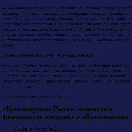
— Мы перебросали гостей, у которых на хорошем уровне сыграл
голкипер. Но меня расстроила реализация голевых моментов.
Конечно, сыграли свою роль удаления – все же решающую шайбу в
овертайме мы пропустили в меньшинстве. Отмечу: те, кто играл
сегодня – это наш весь боеспособный состав. Ряд хоккеистов по
разным причинам сегодня попросту выпал из игры. Дать кому-то
отдохнуть или восстановиться мы не можем – заменить просто
некем.
Главный тренер ХК «Сокол» Александр Глазков
:
— Очень упорный получился матч. Думаю, болельщики остались
довольны, сужу хотя бы по их реакции. До конца не было ясно кто
победит. Рад, что сумели собраться и сыграть именно командой в
непростой момент. Действовали, честно скажу, на пределе
физических сил.
По материалам пресс-службы ХК «Рязань»
«Красноярские Рыси» готовятся к
финальному поединку с «Казахмысом»
Создано: 09 ноября 2011