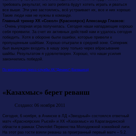
требовать результат, но зато ребята будут хотеть играть и рваться
все выше. Эти уже застоялись, всё устраивает их, все и них хорошо.
Такие люди нам не нужны в команде.
Главный тренер ХК «Сокол» (Красноярск) Александр Глазков:
- Очень упорная игра получилась. Сегодня наши нападающие хорошо
себя проявили. За счет их активных действий нам и удалось сегодня
победить. Хотя в обороне были ошибки, которые привели к
пропущенным шайбам. Хорошо отыграли в средней зоне. Соперник
был вынужден входить в нашу зону только через вбрасывание
шайбы. Результатом я удовлетворен. Хорошо, что наши усилия
закончились победой.
По материалам пресс-службы ХК "Динамо" (Балашиха)
«Казахмыс» берет реванш
Создано: 06 ноября 2011
Сегодня, 6 ноября, в Ачинске в ЛД «Звездный» состоялся ответный
матч «Красноярских Рысей» и ХК «Казахмыс» из
Карагандинской
области в рамках
Chevrolet Первенства Молодежной хоккейной лиги.
На этот раз гости взяли реванш за проигранный первый матч – 5:2.