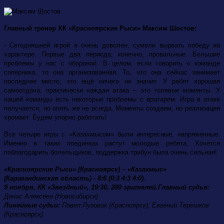
Главный тренер ХК «Красноярские Рыси» Максим Шостов:
- Сегодняшней игрой я очень доволен, сумели вырвать победу на
характере. Первые два периода, конечно, провальные. Большие
проблемы у нас с обороной. В целом, если говорить о команде
соперника, то она организованная. То, что она сейчас занимает
последнее место, это ещё ничего не значит. У ребят хорошая
самоотдача, практически каждая атака – это голевые моменты. У
нашей команды есть некоторые проблемы с вратарем. Игра в атаке
получается, но опять же не всегда. Моменты создаем, но реализация
хромает. Будем упорно работать!
Все четыре игры с «Казахмысом» были интересные, напряженные.
Именно в таких поединках растут молодые ребята. Хочется
поблагодарить болельщиков, поддержка трибун была очень сильная!
«Красноярские Рыси» (Красноярск) – «Казахмыс»
(Карагандинская область) - 8:6 (0:3 4:3 4:0).
9 ноября, КК «Звездный», 19:30, 280 зрителей.
Главный судья:
Денис Алексеев (Новосибирск)
Линейные судьи:
Павел Луговик (Красноярск), Евгений Терешков
(Красноярск).