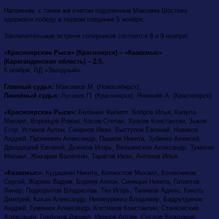
Напомним, с таким же счетом подопечные Максима Шостова
одержали победу в первом поединке 5 ноября.
Заключительные встречи соперников состоятся 8 и 9 ноября!
«Красноярские Рыси» (Красноярск) – «Казахмыс»
(Карагандинская область) – 2:5.
6 ноября, ЛД «Звездный».
Главный судья:
Максимов М. (Новосибирск),
Линейный судья:
Луговик П. (Красноярск), Ячменёв А. (Красноярск).
«Красноярские Рыси»:
Белянин Филипп, Бобров Илья, Капула
Михаил, Воронцов Роман, Косов Степан, Храпак Константин, Зыков
Егор, Устинов Антон, Смирнов Иван, Выступов Евгений, Новиков
Андрей, Пронкевич Александр, Пашков Никита, Зубенко Алексей,
Дроздецкий Евгений, Дьячков Игорь, Вельмискин Александр, Тумигин
Михаил, Жихарев Валентин, Тарасов Иван, Антонов Илья.
«Казахмыс»:
Кудашкин Никита, Колиоглов Михаил, Колесников
Сергей, Жарких Вадим, Боряев Антон, Синицын Никита, Гатиятов
Линар, Подкорытов Владислав, Тян Игорь, Танимов Адиль, Кикоть
Дмитрий, Кохан Александр, Ничипуренко Владимир, Бадрутдинов
Андрей, Гуменюк Александр, Костюков Константин, Станковский
Александр, Горбунов Даниил, Иванов Артём, Суслов Владимир,