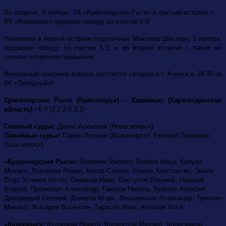
Во вторник, 8 ноября, ХК «Красноярские Рыси» в третьей встрече с
ХК «Казахмыс» одержал победу со счетом 6:4!
Напомним в первой встрече подопечные Максима Шостова, 5 ноября,
одержали победу со счетом 5:2, а во второй встрече с таким же
счетом потерпели поражение.
Финальный поединок команд состоится сегодня в г. Ачинск в 19.30 на
КК «Звездный»!
Красноярские Рыси (Красноярск) – Казахмыс (Карагандинская
область) -
6:4 (2:2 2:0 2:2)
Главный судья:
Денис Алексеев (Новосибирск).
Линейные судьи:
Павел Луговик (Красноярск), Евгений Терешков
(Красноярск).
«Красноярские Рыси»:
Белянин Филипп, Бобров Илья, Капула
Михаил, Воронцов Роман, Косов Степан, Храпак Константин, Зыков
Егор, Устинов Антон, Смирнов Иван, Выступов Евгений, Новиков
Андрей, Пронкевич Александр, Пашков Никита, Зубенко Алексей,
Дроздецкий Евгений, Дьячков Игорь, Вельмискин Александр, Тумигин
Михаил, Жихарев Валентин, Тарасов Иван, Антонов Илья.
«Казахмыс»:
Кудашкин Никита, Колиоглов Михаил, Колесников