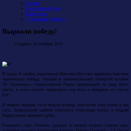
Состав
Тренерский штаб
Календарь
Турнирная таблица
Вырвали победу!
Создано: 10 ноября 2011
В среду, 9 ноября, подопечные Максима Шостова одержали поистине
героическую победу, обыграв в заключительной четвертой встрече
ХК «Казахмыс». «Красноярские Рыси» проигрывали по ходу всего
матча, в итоге сумели переломить ход игры и победили со счетом
8:6!
В первом периоде гости вышли вперед, обеспечив себе отрыв в три
гола. Заброшенной шайбой отметился Александр Кохан, а Андрей
Бадрутдинов оформил дубль.
Размочить счет «Рысям» удалось в начале второго отрезка игры
усилиями лучшего бомбардира команды Никиты Пашкова – 1:3. После