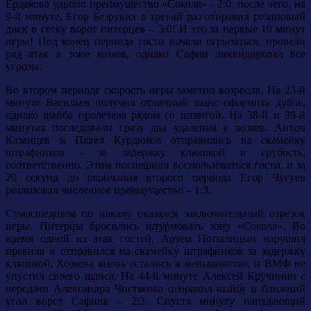
Ердакова удвоил преимущество «Сокола» - 2:0, после чего, на
9-й минуте, Егор Безруких в третий раз отправил резиновый
диск в сетку ворот питерцев – 3:0! И это за первые 10 минут
игры! Под конец периода гости начали огрызаться, провели
ряд атак в зоне хозяев, однако Сафин ликвидировал все
угрозы.
Во втором периоде скорость игры заметно возросла. На 23-й
минуте Васильев получил отличный шанс оформить дубль,
однако шайба пролетела рядом со штангой. На 38-й и 39-й
минутах последовали сразу два удаления у хозяев. Антон
Казанцев и Павел Курдюков отправились на скамейку
штрафников - за задержку клюшкой и грубость,
соответственно. Этим поспешили воспользоваться гости, и за
20 секунд до окончания второго периода Егор Чугуев
реализовал численное преимущество – 1:3.
Сумасшедшим по накалу оказался заключительный отрезок
игры. Питерцы бросились штурмовать зону «Сокола». Во
время одной из атак гостей, Артем Потылицын нарушил
правила и отправился на скамейку штрафников за задержку
клюшкой. Хозяева вновь остались в меньшинстве, и ВМФ не
упустил своего шанса. На 44-й минуте Алексей Кручинин с
передачи Александра Чистякова отправил шайбу в ближний
угол ворот Сафина – 2:3. Спустя минуту нападающий