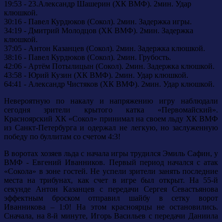
19:53 - 23.Александр Шашерин (ХК ВМФ). 2мин. Удар
клюшкой.
30:16 - Павел Курдюков (Сокол). 2мин. Задержка игры.
34:19 - Дмитрий Молодцов (ХК ВМФ). 2мин. Задержка
клюшкой.
37:05 - Антон Казанцев (Сокол). 2мин. Задержка клюшкой.
38:16 - Павел Курдюков (Сокол). 2мин. Грубость.
42:06 - Артём Потылицын (Сокол). 2мин. Задержка клюшкой.
43:58 - Юрий Кузин (ХК ВМФ). 2мин. Удар клюшкой.
64:41 - Александр Чистяков (ХК ВМФ). 2мин. Удар клюшкой.
Невероятную по накалу и напряжению игру наблюдали
сегодня зрители крытого катка «Первомайский».
Красноярский ХК «Сокол» принимал на своем льду ХК ВМФ
из Санкт-Петербурга и одержал не легкую, но заслуженную
победу по буллитам со счетом 4:3!
В воротах хозяев льда с начала игры трудился Эмиль Сафин, у
ВМФ - Евгений Иванников. Первый период начался с атак
«Сокола» в зоне гостей. Не успели зрители занять последние
места на трибунах, как счет в игре был открыт. На 55-й
секунде Антон Казанцев с передачи Сергея Севастьянова
эффектным броском отправил шайбу в сетку ворот
Иванникова – 1:0! На этом красноярцы не остановились.
Сначала, на 8-й минуте, Игорь Васильев с передачи Даниила