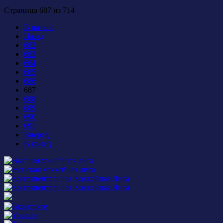
Страница 687 из 714
В начало
Назад
682
683
684
685
686
687
688
689
690
691
Вперед
В конец