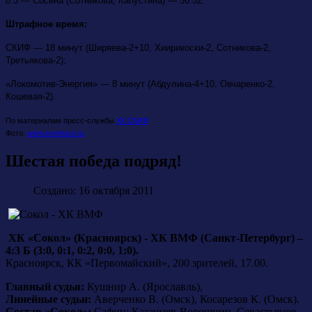
8:3 — Сосина (Сотникова, Капустина) — 56:52.
Штрафное время:
СКИФ — 18 минут (Ширяева-2+10, Хиирикоски-2, Сотникова-2,
Третьякова-2);
«Локомотив-Энергия» — 8 минут (Абдулина-4+10, Овчаренко-2,
Кошевая-2).
По материалам пресс-службы
ХК СКИФ
Фото:
www.eventura.ru
Шестая победа подряд!
Создано: 16 октября 2011
ХК «Сокол» (Красноярск) - ХК ВМФ (Санкт-Петербург) –
4:3 Б (3:0, 0:1, 0:2, 0:0, 1:0).
Красноярск, КК «Первомайский», 200 зрителей, 17.00.
Главный судья:
Кушнир А. (Ярославль),
Линейные судьи:
Аверченко В. (Омск), Косарезов К. (Омск).
Состав «Сокол»:
Сафин; Казанцев-Ворошнин, Севастьянов-