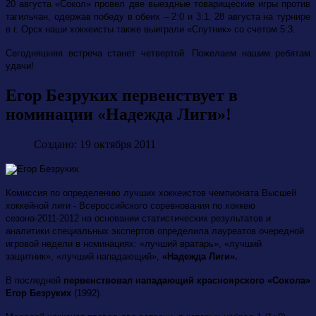
20 августа «Сокол» провел две выездные товарищеские игры против
тагильчан, одержав победу в обеих – 2:0 и 3:1. 28 августа на турнире
в г. Орск наши хоккеисты также выиграли «Спутник» со счетом 5:3.
Сегодняшняя встреча станет четвертой. Пожелаем нашим ребятам
удачи!
Егор Безруких первенствует в
номинации «Надежда Лиги»!
Создано: 19 октября 2011
Комиссия по определению лучших хоккеистов чемпионата Высшей
хоккейной лиги - Всероссийского соревнования по хоккею
сезона-2011-2012 на основании статистических результатов и
аналитики специальных экспертов определила лауреатов очередной
игровой недели в номинациях: «лучший вратарь», «лучший
защитник», «лучший нападающий»,
«Надежда Лиги».
В последней
первенствовал нападающий красноярского «Сокола»
Егор Безруких
(1992).