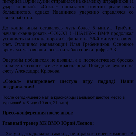
питерцев Юрий Кузин отправился на скамейку штрафников за
удар клюшкой. «Сокол» попытался ответно реализовать
большинство, однако Иванников уверенно справлялся со
своей работой.
До конца игры оставалось чуть более 5 минут. Трибуны
начали скандировать «СОКОЛ»! «ШАЙБУ»! ВМФ продолжал
усиливать натиск на ворота Сафина и на 56-й минуте сравнял
счет. Отличился нападающий Илья Гребенников. Основное
время матча завершилось – на табло горели цифры 3:3.
Овертайм победителя не выявил, а в послематчевых бросках
сильнее оказались все же красноярцы! Победный буллит на
счету Александра Крюкова.
«Сокол» выигрывает шестую игру подряд! Наши
поздравления!
После сегодняшнего матча красноярцы занимают шестое место в
турнирной таблице (10 игр, 21 очко).
Пресс-конференция после игры:
Главный тренер ХК ВМФ Юрий Леонов:
- Хочу отдать должное самоотдаче и работе своей команды. В