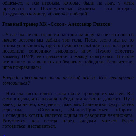
общем-то, к тем игрокам, которые были на льду, у меня
претензий нет. Послематчевые буллиты - это лотерея.
Поздравляю команду «Сокол» с победой!
Главный тренер ХК «Сокол» Александр Глазков:
- У нас был очень хороший настрой на игру, за счет которого в
начале встречи мы забили три гола. После этого мы не то
чтобы успокоились, просто немного ослабили этот настрой и
позволили сопернику выровнять игру. Нужно отметить
команду ВМФ, её стремление и жажду отыграться. В итоге
все вышло, как вышло - по буллитам победили. Если честно,
игра понравилась!
Впереди предстоит очень нелегкий выезд. Как планируете
готовиться?
- Нам бы восстановить силы после прошедших матчей. Вы
сами видели, что ни одна победа нам легко не давалась. Ну а
выезд, конечно, ожидается тяжелый. Соперники будут очень
серьезные – «Спутник», «Молот-Прикамье», «Торос».
Последний, кстати, является одним из фаворитов чемпионата.
Разумеется, как всегда перед каждым матчем будем
готовиться, настаиваться.