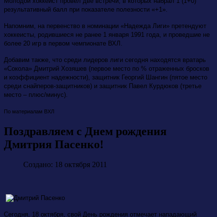
Молодой хоккеист провел две встречи, в которых набрал 1 (1+0)
результативный балл при показателе полезности «+1».
Напомним, на первенство в номинации «Надежда Лиги» претендуют
хоккеисты, родившиеся не ранее 1 января 1991 года, и проведшие не
более 20 игр в первом чемпионате ВХЛ.
Добавим также, что среди лидеров лиги сегодня находятся вратарь
«Сокола» Дмитрий Хозяшев (первое место по % отраженных бросков
и коэффициент надежности), защитник Георгий Шангин (пятое место
среди снайперов-защитников) и защитник Павел Курдюков (третье
место – плюс/минуc).
По материалам ВХЛ
Поздравляем с Днем рождения
Дмитрия Пасенко!
Создано: 18 октября 2011
Сегодня, 18 октября, свой День рождения отмечает нападающий