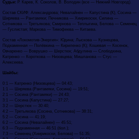
Судьи:
Р. Карев, К. Соколов, В. Володин (все — Нижний Новгород).
Состав СКИФ: Александрова; Невалайнен — Капустина (К), Сосина —
Ширяева — Рантамяки; Печникова — Хиирикоски, Силина —
Сотникова — Третьякова; Смирнова — Теплыгина, Белова — Семенец
— Гуслистая; Маркова — Тимофеева — Китаева.
Состав «Локомотив-Энергия»: Юдина; Лыскова — Кузнецова,
Подкаменная — Полёвкина — Кириленко (К); Кошевая — Косенок,
Овчаренко — Воврушко — Шерстюк; Абдулина — Слободкина,
Катренко — Короткова — Низовцева; Мишланова — Стус —
Алексеева.
Шайбы:
0:1 — Катренко (Низовцева) — 04:43;
1:1 — Ширяева (Рантамяки, Сосина) — 19:51;
2:1 — Сосина (Рантамяки) — 24:43;
3:1 — Сосина (Капустина) — 27:27;
3:2 — Шерстюк — 30:40;
4:2 — Третьякова (Сосина, Сотникова) — 38:31;
5:2 — Сосина — 41:19;
6:2 — Сосина (Невалайнен) — 45:51;
6:3 — Подкаменная — 46:51 (бол.);
7:3 — Семенец (Хиирикоски, Белова) — 51:35;