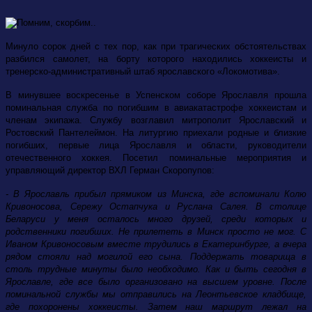
Минуло сорок дней с тех пор, как при трагических обстоятельствах
разбился самолет, на борту которого находились хоккеисты и
тренерско-административный штаб ярославского «Локомотива».
В минувшее воскресенье в Успенском соборе Ярославля прошла
поминальная служба по погибшим в авиакатастрофе хоккеистам и
членам экипажа. Службу возглавил митрополит Ярославский и
Ростовский Пантелеймон. На литургию приехали родные и близкие
погибших, первые лица Ярославля и области, руководители
отечественного хоккея. Посетил поминальные мероприятия и
управляющий директор ВХЛ Герман Скоропупов:
- В Ярославль прибыл прямиком из Минска, где вспоминали Колю
Кривоносова, Сережу Остапчука и Руслана Салея. В столице
Беларуси у меня осталось много друзей, среди которых и
родственники погибших. Не прилететь в Минск просто не мог. С
Иваном Кривоносовым вместе трудились в Екатеринбурге, а вчера
рядом стояли над могилой его сына. Поддержать товарища в
столь трудные минуты было необходимо. Как и быть сегодня в
Ярославле, где все было организовано на высшем уровне. После
поминальной службы мы отправились на Леонтьевское кладбище,
где похоронены хоккеисты. Затем наш маршрут лежал на