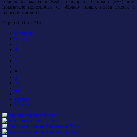
провёл 62 матча в ВХЛ и набрал 10 очков (3+7) при
показателе полезности +1.
Желаем новых побед вместе с
нашей командой!
Страница 8 из 714
В начало
Назад
3
4
5
6
7
8
9
10
11
12
Вперед
В конец