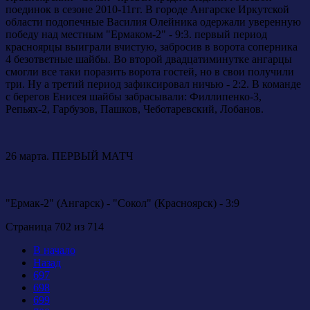
поединок в сезоне 2010-11гг. В городе Ангарске Иркутской
области подопечные Василия Олейника одержали уверенную
победу над местным "Ермаком-2" - 9:3. первый период
красноярцы выиграли вчистую, забросив в ворота соперника
4 безответные шайбы. Во второй двадцатиминутке ангарцы
смогли все таки поразить ворота гостей, но в свои получили
три. Ну а третий период зафиксировал ничью - 2:2. В команде
с берегов Енисея шайбы забрасывали: Филлипенко-3,
Репьях-2, Гарбузов, Пашков, Чеботаревский, Лобанов.
26 марта. ПЕРВЫЙ МАТЧ
"Ермак-2" (Ангарск) - "Сокол" (Красноярск) - 3:9
Страница 702 из 714
В начало
Назад
697
698
699