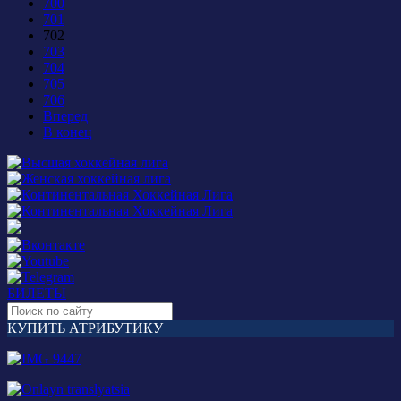
700
701
702
703
704
705
706
Вперед
В конец
БИЛЕТЫ
КУПИТЬ АТРИБУТИКУ