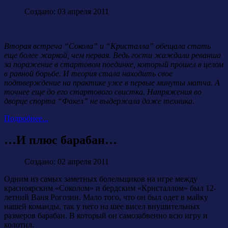
Создано: 03 апреля 2011
Вторая встреча “Сокола” и “Кристалла” обещала стать
еще более жаркой, чем первая. Ведь гости жаждали реванша
за поражение в стартовом поединке, который прошел в целом
в равной борьбе. И теория стала находить свое
подтверждение на практике уже в первые минуты матча. А
точнее еще до его стартового свистка. Напряжения во
дворце спорта “Факел” не выдержала даже техника
.
Подробнее...
…И плюс барабан…
Создано: 02 апреля 2011
Одним из самых заметных болельщиков на игре между
красноярским «Соколом» и бердским «Кристаллом» был 12-
летний Ваня Рогозин. Мало того, что он был одет в майку
нашей команды, так у него на шее висел внушительных
размеров барабан. В который он самозабвенно всю игру и
колотил.