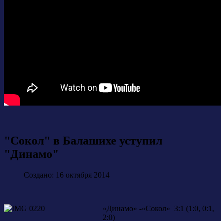
"Сокол" в Балашихе уступил
"Динамо"
Создано: 16 октября 2014
«Динамо» -«Сокол» 3:1 (1:0, 0:1,
2:0)