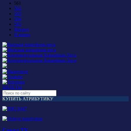
561
562
563
564
565
Вперед
В конец
БИЛЕТЫ
КУПИТЬ АТРИБУТИКУ
Сокол TV