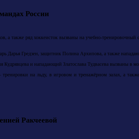
мандах России
в, а также ряд хоккеисток вызваны на учебно-тренировочный с
тарь Дарья Гредзен, защитник Полина Архипова, а также напад
рия Кудрявцева и нападающий Златослава Тудвасева вызваны в 
тренировки на льду, в игровом и тренажёрном залах, а также 
енией Ракчеевой️