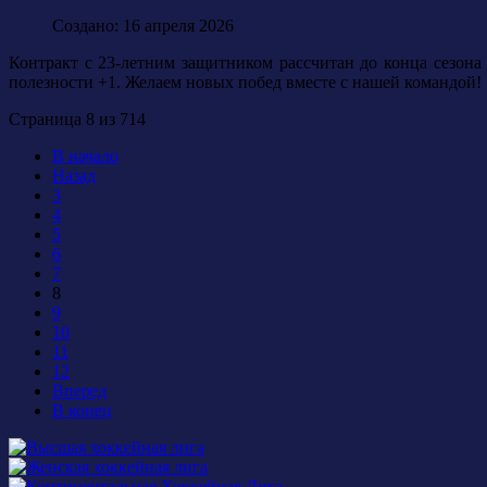
Создано: 16 апреля 2026
Контракт с 23-летним защитником рассчитан до конца сезона 
полезности +1.
Желаем новых побед вместе с нашей командой!
Страница 8 из 714
В начало
Назад
3
4
5
6
7
8
9
10
11
12
Вперед
В конец