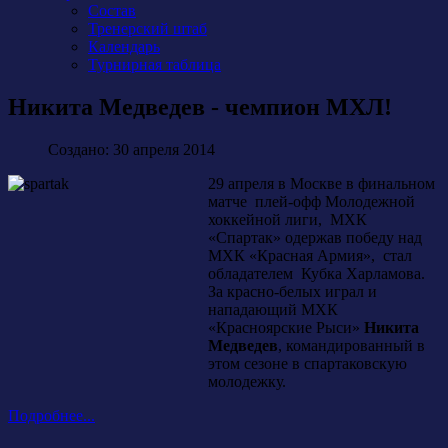
Состав
Тренерский штаб
Календарь
Турнирная таблица
Никита Медведев - чемпион МХЛ!
Создано: 30 апреля 2014
29 апреля в Москве в финальном
матче плей-офф Молодежной
хоккейной лиги, МХК
«Спартак» одержав победу над
МХК «Красная Армия», стал
обладателем Кубка Харламова.
За красно-белых играл и
нападающий МХК
«Красноярские Рыси»
Никита
Медведев
, командированный в
этом сезоне в спартаковскую
молодежку.
Подробнее...