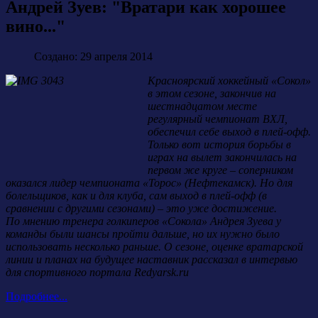
Андрей Зуев: "Вратари как хорошее
вино..."
Создано: 29 апреля 2014
Красноярский хоккейный «Сокол»
в этом сезоне, закончив на
шестнадцатом месте
регулярный чемпионат ВХЛ,
обеспечил себе выход в плей-офф.
Только вот история борьбы в
играх на вылет закончилась на
первом же круге – соперником
оказался лидер чемпионата «Торос» (Нефтекамск). Но для
болельщиков, как и для клуба, сам выход в плей-офф (в
сравнении с другими сезонами) – это уже достижение.
По мнению тренера голкиперов «Сокола» Андрея Зуева у
команды были шансы пройти дальше, но их нужно было
использовать несколько раньше. О сезоне, оценке вратарской
линии и планах на будущее наставник рассказал в интервью
для спортивного портала Redyarsk.ru
Подробнее...