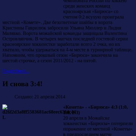
чемпионата России по хоккею
среди женских команд
красноярская «Бирюса» со
счетом 0:2 всухую проиграла
местной «Комете». Две безответные шайбы в ворота
Кристины Гаврилюк забросили Ульяна Мюллер и Лидия
Малявко. Ворота можайской команды защищала Валентина
Островлянчик. В четырех матчах последней гостевой серии
красноярские хоккеистки заработали всего 2 очка, но их
хватило, чтобы удержаться на 4-м месте в турнирной таблице.
Напомним, что прошлый сезон «Бирюса» закончила на
шестой строчке, а сезон 2011/2012 - на пятой.
Подробнее...
И снова 3:4!
Создано: 21 апреля 2014
«Комета» - «Бирюса» 4:3 (1:0,
1:0, 2:3)
20 апреля в Можайске
хоккеистки «Бирюсы» потерпели
поражение от местной «Кометы»
в предпоследнем матче