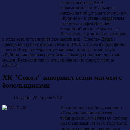
серии плей-офф ВХЛ
карагандинская «Сарыарка»
одержала победу над тюменским
«Рубином» и стала обладателем
главного трофея Высшей
хоккейной лиги – «Братины».
Казахстанская команда, которую
в этом сезоне тренирует экс-наставник «Сокола» Душан
Грегор, выступает второй сезон в ВХЛ, и это ее второй финал
в лиге. Впервые «Братину» завоевал иностранный клуб.
«Рубин» как лучшая российская команда получает золотые
медали Всероссийского соревнования по хоккею сезона
2013/14.
ХК "Сокол" завершил сезон матчем с
болельщиками
Создано: 28 апреля 2014
В минувшую субботу хоккеисты
«Сокола» завершили сезон
традиционным матчем со своими
болельщиками. В этом году было
принято решение перемешать