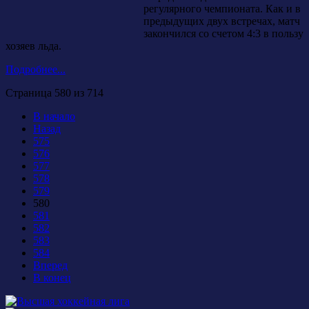
регулярного чемпионата. Как и в
предыдущих двух встречах, матч
закончился со счетом 4:3 в пользу
хозяев льда.
Подробнее...
Страница 580 из 714
В начало
Назад
575
576
577
578
579
580
581
582
583
584
Вперед
В конец