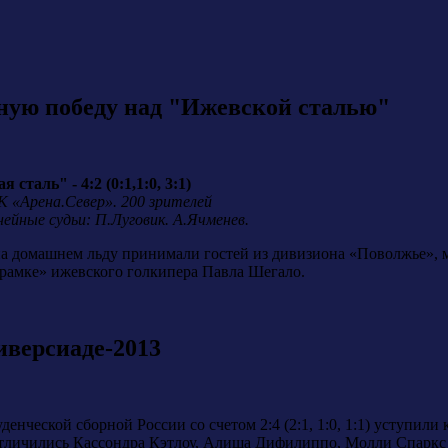
ную победу над "Ижевской сталью"
таль" - 4:2 (0:1,1:0, 3:1)
СК «Арена.Север». 200 зрителей
ейные судьи: П.Луговик. А.Ячменев.
на домашнем льду принимали гостей из дивизиона «Поволжье»,
«рамке» ижевского голкипера Павла Шегало.
версиаде-2013
уденческой сборной России со счетом 2:4 (2:1, 1:0, 1:1) уступи
отличились Кассондра Кэтлоу, Алиша Дифилиппо, Молли Спаркс 