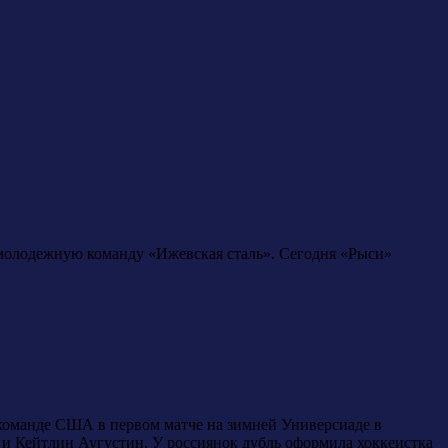
 молодежную команду «Ижевская сталь». Сегодня «Рыси»
ли команде США в первом матче на зимней Универсиаде в
и Кейтлин Аугустин. У россиянок дубль оформила хоккеистка