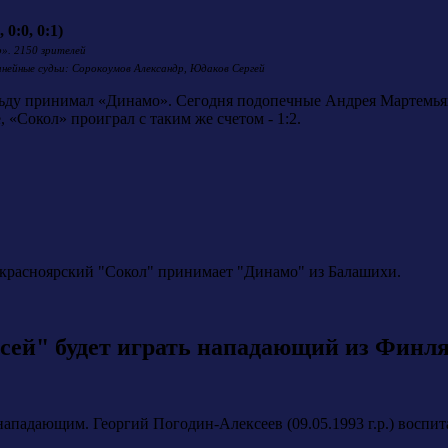
0:0, 0:1)
р». 2150 зрителей
Линейные судьи: Сорокоумов Александр, Юдаков Сергей
ьду принимал «Динамо». Сегодня подопечные Андрея Мартемьяно
, «Сокол» проиграл с таким же счетом - 1:2.
" красноярский "Сокол" принимает "Динамо" из Балашихи.
сей" будет играть нападающий из Финл
адающим. Георгий Погодин-Алексеев (09.05.1993 г.р.) воспита