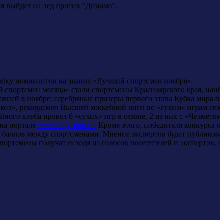
ня выйдет на лед против "Динамо".
ойку номинантов на звание «Лучший спортсмен ноября».
 спортсмен месяца» стали спортсмены Красноярского края, на
овней в ноябре: серебряные призеры первого этапа Кубка мира 
окол», рекордсмен Высшей хоккейной лиги по «сухим» играм се
ного клуба провел 6 «сухих» игр в сезоне, 2 из них с «Челметом»
 на портале
www.kraysport.ru.
Кроме этого, победителя конкурса о
6 баллов между спортсменами. Мнение экспертов будет публиков
портсмены получат исходя из голосов посетителей и экспертов, 