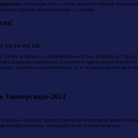
ириленко
. Напомним, что в составе женской сборной четыре кр
роведут против сборной Канады 12 декабря.
яли!
0:0, 0:0, 0:0, 1:0)
в Сарове встречался с одноименным клубом. Команда из города 
л два домашних поражения. Саровчан от красноярцев отделяло 6 
 окажут достойное сопротивление. Да и «Соколу» нужно было поз
в Универсиаде-2013
 команды «Бирюса» примут участие во Всемирной зимней Универ
ярских претенденток тренерский штаб оставил четверых.