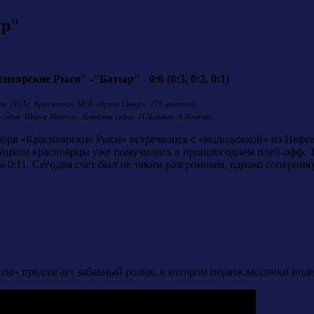
ыр"
ноярские Рыси" -"Батыр" - 0:6 (0:3, 0:2, 0:1)
ря. 2013г. Красноярск. МСК «Арена.Север». 270 зрителей
 судья: Шерер Максим. Линейные судьи: П.Луговик. А.Ячменев.
абря «Красноярские Рыси» встречались с «молодежкой» из Нефт
ником красноярцы уже помучились в прошлогоднем плей-офф. То
м 0:11. Сегодня счет был не таким разгромным, однако сопернику
ла» предлагает забавный ролик, в котором первоклассники под