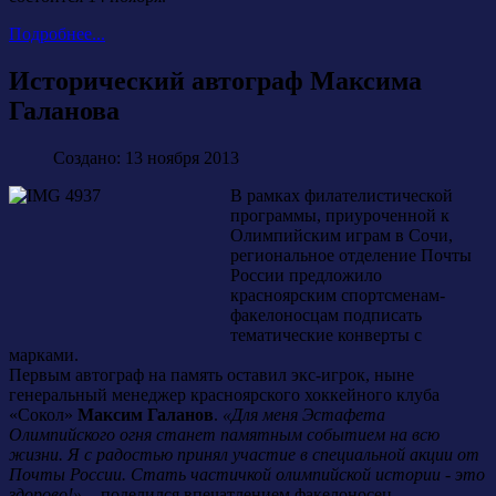
Подробнее...
Исторический автограф Максима
Галанова
Создано: 13 ноября 2013
В рамках филателистической
программы, приуроченной к
Олимпийским играм в Сочи,
региональное отделение Почты
России предложило
красноярским спортсменам-
факелоносцам подписать
тематические конверты с
марками.
Первым автограф на память оставил экс-игрок, ныне
генеральный менеджер красноярского хоккейного клуба
«Сокол»
Максим Галанов
.
«Для меня Эстафета
Олимпийского огня станет памятным событием на всю
жизни. Я с радостью принял участие в специальной акции от
Почты России. Стать частичкой олимпийской истории - это
здорово!»
, - поделился впечатлением факелоносец.