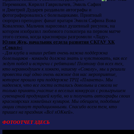
Перемикин, Кирилл Гаврилычев, Эмиль Сафин
и Дмитрий Дударев раздавали автографы и
фотографировались с болельщиками. Приятный
сюрприз преподнес фанат вратаря Эмиля Сафина Вова
Коваленко. Мальчик нарисовал душевный рисунок, на
котором изобразил любимого голкипера на первом матче
этого сезона, когда красноярцы разгромили «Ладу».
Юлия Жук, начальник отдела развития СКГАУ ХК
«Сокол»:
-
Для клуба и наших ребят очень важна поддержка
болельщиков - команда должна знать и чувствовать, как все
ждут побед и встречи с ребятами! Поэтому для всех тех,
кто неравнодушен к хоккею, нашему «Соколу», мы и решили
провести ещё одно очень важное для нас мероприятие,
которое прошло при поддержке ТРЦ «Планета». Мы
надеемся, что все гости остались довольны и смогли не
только принять участие в веселых конкурсах с розыгрышем
сувенирной продукцией клуба, но и получить автографы своих
красноярских хоккейных кумиров. Мы обещаем, подобные
акции станут традиционными. Спасибо всем тем, кто
пришел на праздник «Всё хОКкей».
ФОТООТЧЕТ ЗДЕСЬ