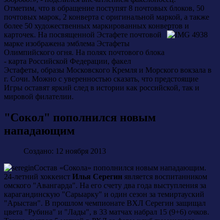
Отметим, что в обращение поступят 8 почтовых блоков, 50
почтовых марок, 2 конверта с оригинальной маркой, а также
более 50 художественных маркированных конвертов и
карточек. На посвященной
Эстафете почтовой
марке изображена эмблема Эстафеты
Олимпийского огня. На полях почтового блока
- карта Российской Федерации, факел
Эстафеты, образы Московского Кремля и Морского вокзала в
г. Сочи. Можно с уверенностью сказать, что предстоящие
Игры оставят яркий след в истории как российской, так и
мировой филателии.
"Сокол" пополнился новым
нападающим
Создано: 12 ноября 2013
Состав «Сокола» пополнился новым нападающим.
24-летний хоккеист
Илья Серегин
является воспитанником
омского "Авангарда". На его счету два года выступления за
карагандинскую "Сарыарку" и один сезон за темиртауский
"Арыстан". В прошлом чемпионате ВХЛ Серегин защищал
цвета "Рубина" и "Лады", в 33 матчах набрал 15 (9+6) очков.