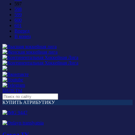
597
598
599
600
601
Вперед
В конец
БИЛЕТЫ
КУПИТЬ АТРИБУТИКУ
Сокол TV