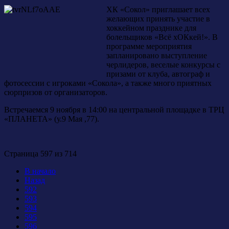
ХК «Сокол» приглашает всех
желающих принять участие в
хоккейном празднике для
болельщиков «Всё хОКкей!». В
программе мероприятия
запланировано выступление
черлидеров, веселые конкурсы с
призами от клуба, автограф и
фотосессии с игроками «Сокола», а также много приятных
сюрпризов от организаторов.
Встречаемся 9 ноября в 14:00 на центральной площадке в ТРЦ
«ПЛАНЕТА» (у.9 Мая ,77).
Страница 597 из 714
В начало
Назад
592
593
594
595
596