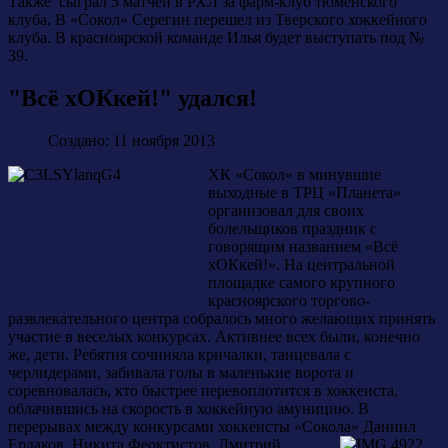
Также сыграл 5 матчей в РХЛ за фарм-клуб тюменского
клуба. В «Сокол» Серегин перешел из Тверского хоккейного
клуба. В красноярской команде Илья будет выступать под №
39.
"Всё хОКкей!" удался!
Создано: 11 ноября 2013
ХК «Сокол» в минувшие
выходные в ТРЦ «Планета»
организовал для своих
болельщиков праздник с
говорящим названием «Всё
хОКкей!». На центральной
площадке самого крупного
красноярского торгово-
развлекательного центра собралось много желающих принять
участие в веселых конкурсах. Активнее всех были, конечно
же, дети. Ребятня сочиняла кричалки, танцевала с
черлидерами, забивала голы в маленькие ворота и
соревновалась, кто быстрее перевоплотится в хоккеиста,
облачившись на скорость в хоккейную амуницию. В
перерывах между конкурсами хоккеисты «Сокола» Даниил
Ердаков, Никита
Феоктистов, Дмитрий