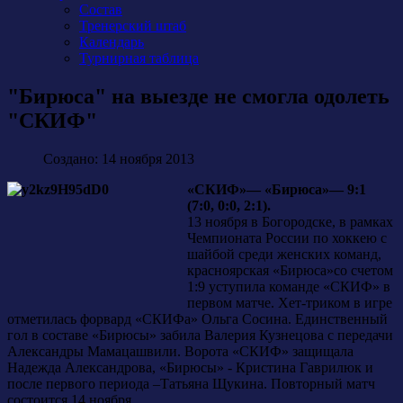
Состав
Тренерский штаб
Календарь
Турнирная таблица
"Бирюса" на выезде не смогла одолеть
"СКИФ"
Создано: 14 ноября 2013
«СКИФ»— «Бирюса»— 9:1
(7:0, 0:0, 2:1).
13 ноября в Богородске, в рамках
Чемпионата России по хоккею с
шайбой среди женских команд,
красноярская «Бирюса»со счетом
1:9 уступила команде «СКИФ» в
первом матче. Хет-триком в игре
отметилась форвард «СКИФа» Ольга Сосина. Единственный
гол в составе «Бирюсы» забила Валерия Кузнецова с передачи
Александры Мамацашвили. Ворота «СКИФ» защищала
Надежда Александрова, «Бирюсы» - Кристина Гаврилюк и
после первого периода –Татьяна Щукина. Повторный матч
состоится 14 ноября.