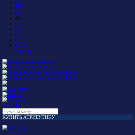
706
707
708
709
710
711
712
713
Вперед
В конец
БИЛЕТЫ
КУПИТЬ АТРИБУТИКУ