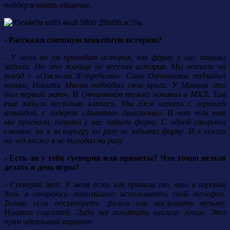
поддерживать общение
.
- Расскажи смешную хоккейную историю?
- У меня на ум приходит история, как форму у нас пацаны
забыли. Но это вообще не веселая история. Мы поехали на
выезд с «Омскими Ястребами». Саня Овчинников подзабыл
коньки, Никита Минин подзабыл свои краги. У Минина это
был первый матч. И Овчинников только начинал в МХЛ. Там
еще забыли несколько клюшек. Мы едем играть с хорошей
командой, с лидером «Золотого дивизиона». И вот так вот
мы приехали, пацаны у нас забыли форму. С одной стороны
смешно, но я за карьеру ни разу не забывал форму. И в чехлах
на лед тоже я не выходил ни разу.
- Есть ли у тебя суеверия или приметы? Что точно нельзя
делать в день игры?
- Суеверий нет. У меня есть как правило то, что в игровой
день я стараюсь минимально использовать свой телефон.
Только если посмотреть фильм или послушать музыку.
Никаких соцсетей. Либо же почитать книжку лучше. Это
прям идеальный вариант.