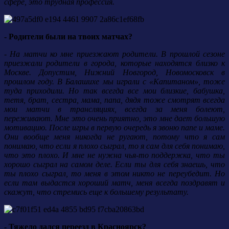
сфере, это трудная профессия.
- Родители были на твоих матчах?
- На матчи ко мне приезжают родители. В прошлой сезоне
приезжали родители в города, которые находятся близко к
Москве. Допустим, Нижний Новгород, Новомосковск в
прошлом году. В Балашихе мы играли с «Капитаном», тоже
туда приходили. Но так всегда все мои близкие, бабушка,
тетя, брат, сестра, мама, папа, дядя тоже смотрят всегда
мои матчи в трансляциях, всегда за меня болеют,
переживают. Мне это очень приятно, это мне дает большую
мотивацию. После игры в первую очередь я звоню папе и маме.
Они вообще меня никогда не ругают, потому что я сам
понимаю, что если я плохо сыграл, то я сам для себя понимаю,
что это плохо. И мне не нужна чья-то поддержка, что ты
хорошо сыграл на самом деле. Если ты для себя знаешь, что
ты плохо сыграл, то меня в этом никто не переубедит. Но
если там выдастся хороший матч, меня всегда поздравят и
скажут, что стремись еще к большему результату.
- Тяжело дался переезд в Красноярск?