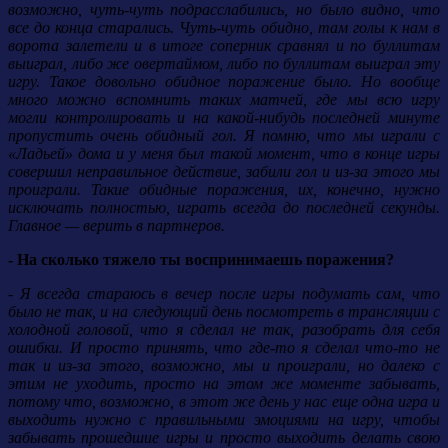
возможно, чуть-чуть подрасслабились, но было видно, что
все до конца старались. Чуть-чуть обидно, там голы к нам в
ворота залетели и в итоге соперник сравнял и по буллитам
выиграл, либо же овертаймом, либо по буллитам выиграл эту
игру. Такое довольно обидное поражение было. Но вообще
много можно вспомнить таких матчей, где мы всю игру
могли контролировать и на какой-нибудь последней минуте
пропустить очень обидный гол. Я помню, что мы играли с
«Ладьей» дома и у меня был такой момент, что в конце игры
совершил неправильное действие, забили гол и из-за этого мы
проиграли. Такие обидные поражения, их, конечно, нужно
исключать полностью, играть всегда до последней секунды.
Главное — верить в партнеров.
- На сколько тяжело ты воспринимаешь поражения?
- Я всегда стараюсь в вечер после игры подумать сам, что
было не так, и на следующий день посмотреть в трансляции с
холодной головой, что я сделал не так, разобрать для себя
ошибки. И просто принять, что где-то я сделал что-то не
так и из-за этого, возможно, мы и проиграли, но далеко с
этим не уходить, просто на этом же моменте забывать,
потому что, возможно, в этот же день у нас еще одна игра и
выходить нужно с правильными эмоциями на игру, чтобы
забывать прошедшие игры и просто выходить делать свою