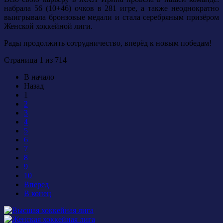
набрала 56 (10+46) очков в 281 игре, а также неоднократно
выигрывала бронзовые медали и стала серебряным призёром
Женской хоккейной лиги.
Рады продолжить сотрудничество, вперёд к новым победам!
Страница 1 из 714
В начало
Назад
1
2
3
4
5
6
7
8
9
10
Вперед
В конец