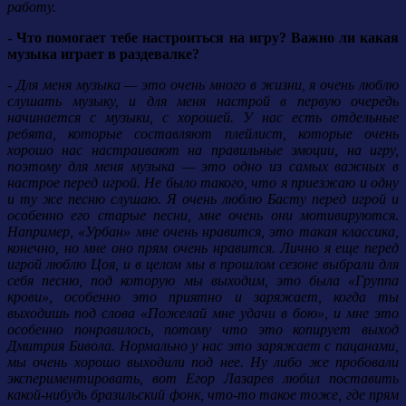
работу.
- Что помогает тебе настроиться на игру? Важно ли какая
музыка играет в раздевалке?
- Для меня музыка — это очень много в жизни, я очень люблю
слушать музыку, и для меня настрой в первую очередь
начинается с музыки, с хорошей. У нас есть отдельные
ребята, которые составляют плейлист, которые очень
хорошо нас настраивают на правильные эмоции, на игру,
поэтому для меня музыка — это одно из самых важных в
настрое перед игрой. Не было такого, что я приезжаю и одну
и ту же песню слушаю. Я очень люблю Басту перед игрой и
особенно его старые песни, мне очень они мотивируются.
Например, «Урбан» мне очень нравится, это такая классика,
конечно, но мне оно прям очень нравится. Лично я еще перед
игрой люблю Цоя, и в целом мы в прошлом сезоне выбрали для
себя песню, под которую мы выходим, это была «Группа
крови», особенно это приятно и заряжает, когда ты
выходишь под слова «Пожелай мне удачи в бою», и мне это
особенно понравилось, потому что это копирует выход
Дмитрия Бивола. Нормально у нас это заряжает с пацанами,
мы очень хорошо выходили под нее. Ну либо же пробовали
экспериментировать, вот Егор Лазарев любил поставить
какой-нибудь бразильский фонк, что-то такое тоже, где прям