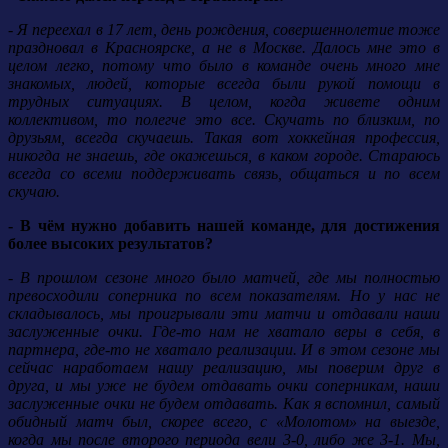
- Я переехал в 17 лет, день рождения, совершеннолетие тоже
праздновал в Красноярске, а не в Москве. Далось мне это в
целом легко, потому что было в команде очень много мне
знакомых, людей, которые всегда были рукой помощи в
трудных ситуациях. В целом, когда живете одним
коллективом, то полегче это все. Скучать по близким, по
друзьям, всегда скучаешь. Такая вот хоккейная профессия,
никогда не знаешь, где окажешься, в каком городе. Стараюсь
всегда со всеми поддерживать связь, общаться и по всем
скучаю.
- В чём нужно добавить нашей команде, для достижения
более высоких результатов?
- В прошлом сезоне много было матчей, где мы полностью
превосходили соперника по всем показателям. Но у нас не
складывалось, мы проигрывали эти матчи и отдавали наши
заслуженные очки. Где-то нам не хватало веры в себя, в
партнера, где-то не хватало реализации. И в этом сезоне мы
сейчас наработаем нашу реализацию, мы поверим друг в
друга, и мы уже не будем отдавать очки соперникам, наши
заслуженные очки не будем отдавать. Как я вспомнил, самый
обидный матч был, скорее всего, с «Молотом» на выезде,
когда мы после второго периода вели 3-0, либо же 3-1. Мы,