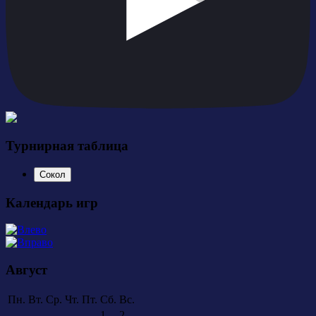
Турнирная таблица
Сокол
Календарь игр
Август
Пн.
Вт.
Ср.
Чт.
Пт.
Сб.
Вс.
1
2