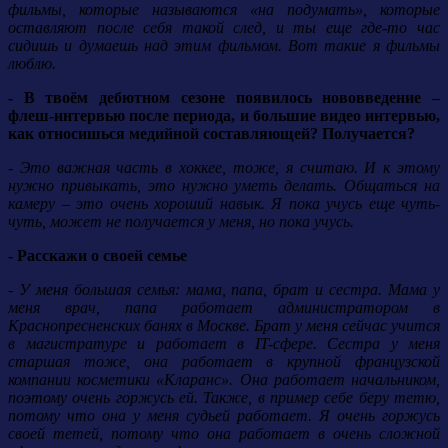
фильмы, которые называются «на подумать», которые
оставляют после себя такой след, и ты еще где-то час
сидишь и думаешь над этим фильмом. Вот такие я фильмы
люблю.
- В твоём дебютном сезоне появилось нововведение –
флеш-интервью после периода, и большие видео интервью,
как относишься медийной составляющей? Получается?
- Это важная часть в хоккее, тоже, я считаю. И к этому
нужно привыкать, это нужно уметь делать. Общаться на
камеру – это очень хороший навык. Я пока учусь еще чуть-
чуть, может не получается у меня, но пока учусь.
- Расскажи о своей семье
- У меня большая семья: мама, папа, брат и сестра. Мама у
меня врач, папа работает администратором в
Краснопресненских банях в Москве. Брат у меня сейчас учится
в магистратуре и работает в IT-сфере. Сестра у меня
старшая тоже, она работает в крупной французской
компании косметики «Кларанс». Она работает начальником,
поэтому очень горжусь ей. Также, в пример себе беру тетю,
потому что она у меня судьей работает. Я очень горжусь
своей тетей, потому что она работает в очень сложной