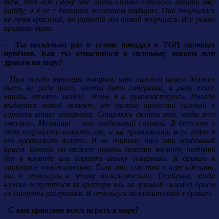
тем, что всю смену мне очень сильно хотелось забить эту
шайбу, и я ее с большим желанием отбирал. Она получилась
не прям красивой, но рабочий гол такой получился. Все равно
приятно было.
- Ты несколько раз в сезоне попадал в ТОП силовых
приёмов. Как ты относишься к силовому хоккею или
дракам на льду?
- Нам всегда тренеры говорят, что силовой прием должен
быть не ради того, чтобы бить соперника, а ради того,
чтобы отнять шайбу. Этим я и руководствуюсь. Иногда
выдается такой момент, где можно провести силовой и
сорвать атаку соперника. Стараюсь делать это, когда это
уместно. Мельница – это отдельный силовой. В детстве у
меня получилось освоить его, и на протяжении всех годов я
его продолжаю делать. Я не считаю, что это особенный
прием. Иногда он может помочь завести команду, поднять
дух в команде или сорвать атаку соперника. К дракам я
отношусь положительно. Если это уместно в игре сделать,
то я отношусь к этому положительно. Особенно, когда
нужно вступиться за вратаря или за грязный силовой прием
со стороны соперников. Я отношусь положительно к дракам.
- С кем приятнее всего играть в паре?