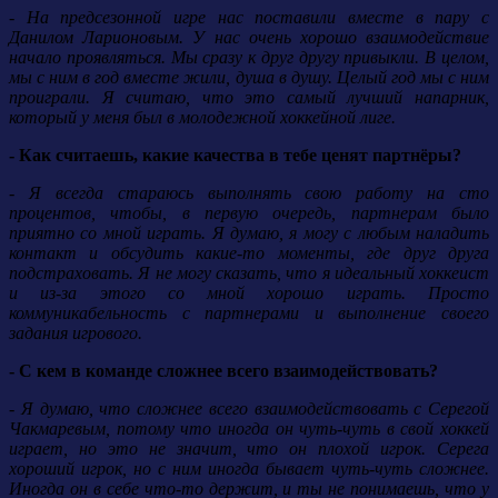
- На предсезонной игре нас поставили вместе в пару с
Данилом Ларионовым. У нас очень хорошо взаимодействие
начало проявляться. Мы сразу к друг другу привыкли. В целом,
мы с ним в год вместе жили, душа в душу. Целый год мы с ним
проиграли. Я считаю, что это самый лучший напарник,
который у меня был в молодежной хоккейной лиге.
- Как считаешь, какие качества в тебе ценят партнёры?
- Я всегда стараюсь выполнять свою работу на сто
процентов, чтобы, в первую очередь, партнерам было
приятно со мной играть. Я думаю, я могу с любым наладить
контакт и обсудить какие-то моменты, где друг друга
подстраховать. Я не могу сказать, что я идеальный хоккеист
и из-за этого со мной хорошо играть. Просто
коммуникабельность с партнерами и выполнение своего
задания игрового.
- С кем в команде сложнее всего взаимодействовать?
- Я думаю, что сложнее всего взаимодействовать с Серегой
Чакмаревым, потому что иногда он чуть-чуть в свой хоккей
играет, но это не значит, что он плохой игрок. Серега
хороший игрок, но с ним иногда бывает чуть-чуть сложнее.
Иногда он в себе что-то держит, и ты не понимаешь, что у