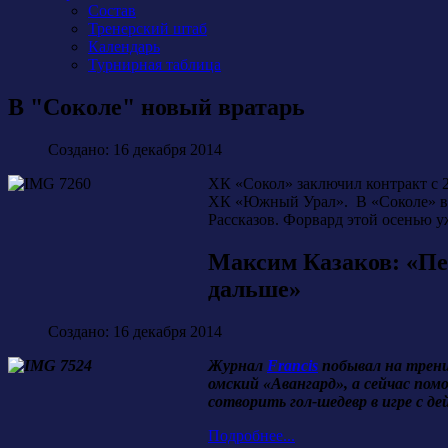
Состав
Тренерский штаб
Календарь
Турнирная таблица
В "Соколе" новый вратарь
Создано: 16 декабря 2014
ХК «Сокол» заключил контракт с 
ХК «Южный Урал». В «Соколе» вра
Рассказов. Форвард этой осенью уж
Максим Казаков: «Пер
дальше»
Создано: 16 декабря 2014
Журнал
Francis
побывал на трени
омский «Авангард», а сейчас помо
сотворить гол-шедевр в игре с 
Подробнее...