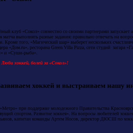
ный клуб «Сокол» совместно со своими партнерами запускает 
я матча выполнять разные задания: правильно отвечать на вопро
и. Кроме того, «Магический шар» выберет нескольких счастливч
ера «Дом.ru», ресторана Green Villa Pizza, сети студий загара 
» и «Суши-рыба».
Люби хоккей, болей за «Сокол»!
развиваем хоккей и выстраиваем нашу и
«Метро» при поддержке молодежного Правительства Красноярско
ивущий спортом. Развитие хоккея». На вопросы любителей хокк
ьянов, капитан команды Артем Носов, директор ДЮСШ по хокке