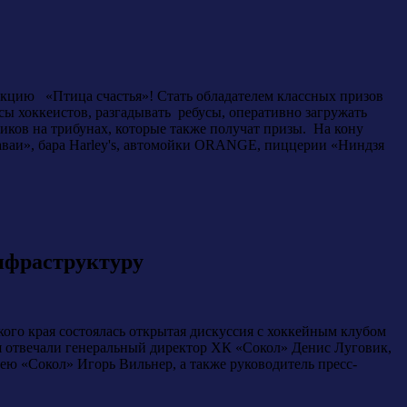
акцию «Птица счастья»! Стать обладателем классных призов
сы хоккеистов, разгадывать ребусы, оперативно загружать
иков на трибунах, которые также получат призы. На кону
«Гаваи», бара Harley's, автомойки ORANGE, пиццерии «Ниндзя
нфраструктуру
го края состоялась открытая дискуссия с хоккейным клубом
ея отвечали генеральный директор ХК «Сокол» Денис Луговик,
ю «Сокол» Игорь Вильнер, а также руководитель пресс-