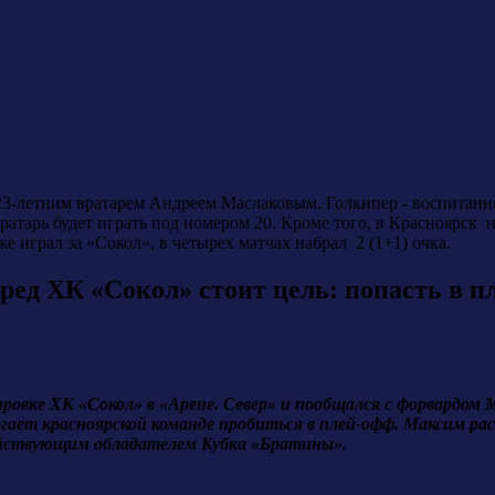
23-летним вратарем Андреем Маслаковым. Голкипер - воспитанни
тарь будет играть под номером 20. Кроме того, в Красноярск 
е играл за «Сокол», в четырех матчах набрал 2 (1+1) очка.
ед ХК «Сокол» стоит цель: попасть в п
ровке ХК «Сокол» в «Арене. Север» и пообщался с форвардом 
гает красноярской команде пробиться в плей-офф. Максим расск
действующим обладателем Кубка «Братины».