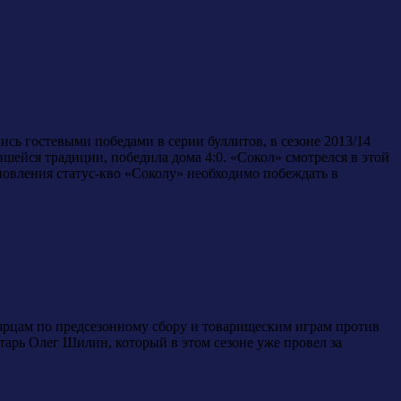
сь гостевыми победами в серии буллитов, в сезоне 2013/14
шейся традиции, победила дома 4:0. «Сокол» смотрелся в этой
тановления статус-кво «Соколу» необходимо побеждать в
ярцам по предсезонному сбору и товарищеским играм против
атарь Олег Шилин, который в этом сезоне уже провел за