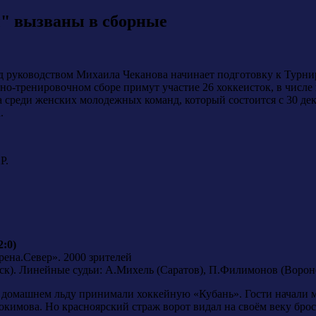
" вызваны в сборные
д руководством Михаила Чеканова начинает подготовку к Турни
ебно-тренировочном сборе примут участие 26 хоккеисток, в числ
а среди женских молодежных команд, который состоится с 30 д
.
Р.
2:0)
рена.Север». 2000 зрителей
ск). Линейные судьи: А.Михель (Саратов), П.Филимонов (Ворон
 домашнем льду принимали хоккейную «Кубань». Гости начали ма
окимова. Но красноярский страж ворот видал на своём веку брос