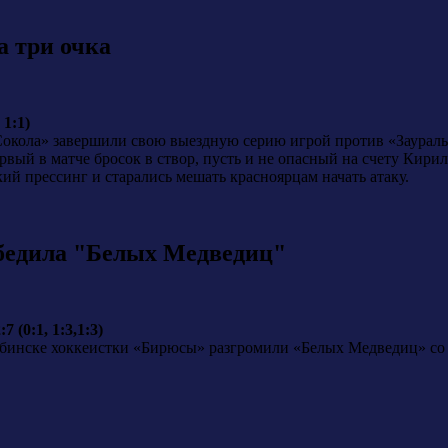
а три очка
 1:1)
Сокола» завершили свою выездную серию игрой против «Зауралья
рвый в матче бросок в створ, пусть и не опасный на счету Кир
ий прессинг и старались мешать красноярцам начать атаку.
бедила "Белых Медведиц"
(0:1, 1:3,1:3)
ябинске хоккеистки «Бирюсы» разгромили «Белых Медведиц» со 