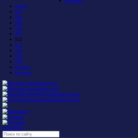
В начало
Назад
547
548
549
550
551
552
553
554
555
556
Вперед
В конец
БИЛЕТЫ