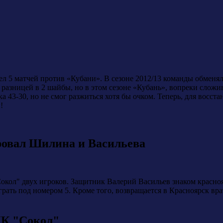
 5 матчей против «Кубани». В сезоне 2012/13 команды обменяли
разницей в 2 шайбы, но в этом сезоне «Кубань», вопреки сложив
а 43-30, но не смог разжиться хотя бы очком. Теперь, для восс
!
ровал Шилина и Васильева
окол" двух игроков. Защитник Валерий Васильев знаком красно
играть под номером 5. Кроме того, возвращается в Красноярск вр
ХК "Сокол"