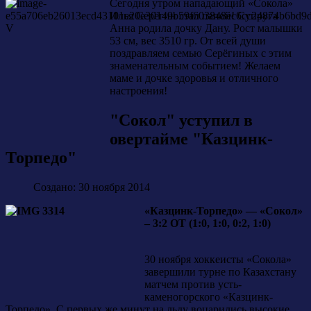
Cегодня утром нападающий «Сокола»
Илья Серёгин стал папой! Супруга
Анна родила дочку Дану. Рост малышки
53 см, вес 3510 гр. От всей души
поздравляем семью Серёгиных с этим
знаменательным событием! Желаем
маме и дочке здоровья и отличного
настроения!
"Сокол" уступил в
овертайме "Казцинк-
Торпедо"
Создано: 30 ноября 2014
«Казцинк-Торпедо» — «Сокол»
– 3:2 ОТ (1:0, 1:0, 0:2, 1:0)
30 ноября хоккеисты «Сокола»
завершили турне по Казахстану
матчем против усть-
каменогорского «Казцинк-
Торпедо». С первых же минут на льду воцарились высокие