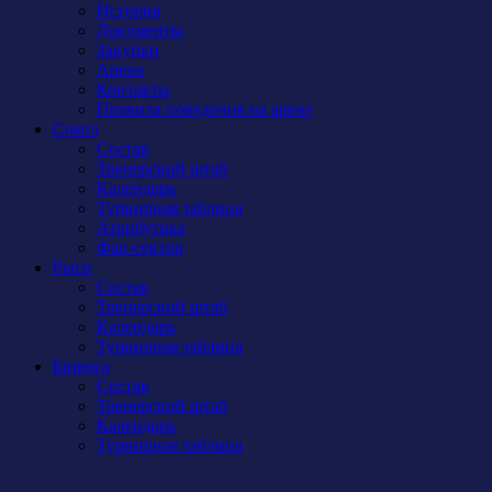
История
Документы
Закупки
Арена
Контакты
Правила поведения на арене
Сокол
Состав
Тренерский штаб
Календарь
Турнирная таблица
Атрибутика
Фан-сектор
Рыси
Состав
Тренерский штаб
Календарь
Турнирная таблица
Бирюса
Состав
Тренерский штаб
Календарь
Турнирная таблица