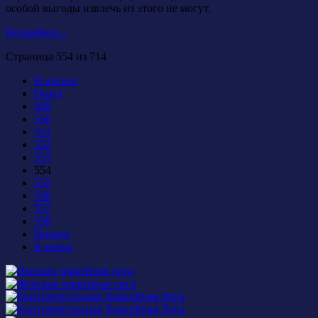
особой выгоды извлечь из этого не могут.
Подробнее...
Страница 554 из 714
В начало
Назад
549
550
551
552
553
554
555
556
557
558
Вперед
В конец