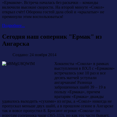
«Ермаком». Встреча началась без раскачки – команды
включили высокие скорости. На второй минуте «Сокол»
открыл счёт! Оборона гостей дала сбой и «крылатые» не
преминули этим воспользоваться!
Подробнее...
Сегодня наш соперник "Ермак" из
Ангарска
Создано: 24 ноября 2014
Хоккеисты «Сокола» в рамках
выступления в ВХЛ с «Ермаком»
встречались уже 10 раз и все
десять матчей уступали
ангарчанам! Разница
заброшенных шайб 39 – 19 в
пользу «Ермака», причем
вратарям «Ермака» дважды
удавалось выходить «сухими» из игры, а «Сокол» никогда не
пропускал меньше двух шайб, а в прошлом сезоне в Ангарске
так и вовсе пропустил 8. Бросают игроки «Сокола» по
воротам соперника чаще (365-333), но как это часто бывает,