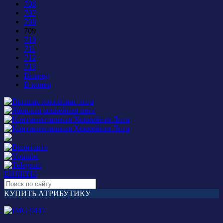
706
707
708
709
710
711
712
713
Вперед
В конец
БИЛЕТЫ
КУПИТЬ АТРИБУТИКУ