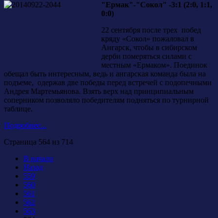
"Ермак"-"Сокол" -3:1 (2:0, 1:1,
0:0)
22 сентября после трех побед
кряду «Сокол» пожаловал в
Ангарск, чтобы в сибирском
дерби померяться силами с
местным «Ермаком». Поединок
обещал быть интересным, ведь и ангарская команда была на
подъеме, одержав две победы перед встречей с подопечными
Андрея Мартемьянова. Взять верх над принципиальным
соперником позволяло победителям подняться по турнирной
таблице.
Подробнее...
Страница 564 из 714
В начало
Назад
559
560
561
562
563