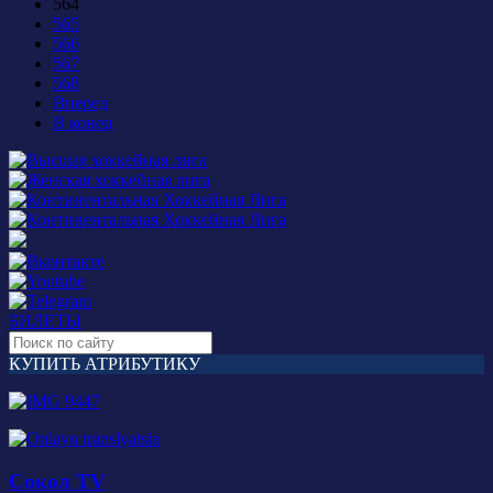
564
565
566
567
568
Вперед
В конец
БИЛЕТЫ
КУПИТЬ АТРИБУТИКУ
Сокол TV