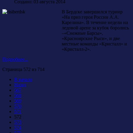
Создано: 03 августа 2014
В Бердске завершился турнир
«На приз героя России А.А.
Карелина». В течение недели на
ледовой арене за кубок боролись
–«Снежные Барсы»,
«Красноярские Рыси», и две
местные команды «Кристалл» и
«Кристалл-2».
Подробнее...
Страница 572 из 714
В начало
Назад
567
568
569
570
571
572
573
574
575