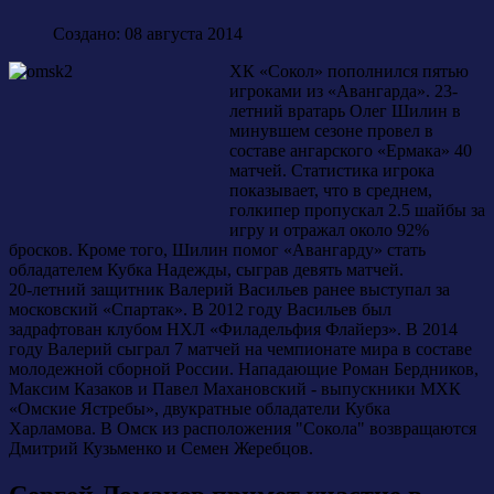
Создано: 08 августа 2014
ХК «Сокол» пополнился пятью
игроками из «Авангарда». 23-
летний вратарь Олег Шилин в
минувшем сезоне провел в
составе ангарского «Ермака» 40
матчей. Статистика игрока
показывает, что в среднем,
голкипер пропускал 2.5 шайбы за
игру и отражал около 92%
бросков. Кроме того, Шилин помог «Авангарду» стать
обладателем Кубка Надежды, сыграв девять матчей.
20-летний защитник Валерий Васильев ранее выступал за
московский «Спартак». В 2012 году Васильев был
задрафтован клубом НХЛ «Филадельфия Флайерз». В 2014
году Валерий сыграл 7 матчей на чемпионате мира в составе
молодежной сборной России. Нападающие Роман Бердников,
Максим Казаков и Павел Махановский - выпускники МХК
«Омские Ястребы», двукратные обладатели Кубка
Харламова. В Омск из расположения "Сокола" возвращаются
Дмитрий Кузьменко и Семен Жеребцов.