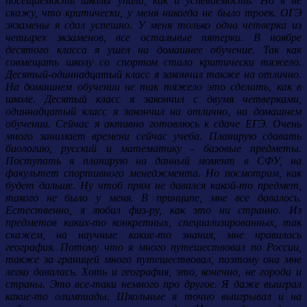
посещаемость школы упала, как и успеваемость. Но я не
скажу, что критически, у меня никогда не было троек. ОГЭ
экзамены я сдал успешно. У меня только одна четверка из
четырех экзаменов, все остальные пятерки. В ноябре
десятого класса я ушел на домашнее обучение. Так как
совмещать школу со спортом стало критически тяжело.
Десятый-одиннадцатый класс я закончил также на отлично.
На домашнем обучении не так тяжело это сделать, как в
школе. Десятый класс я закончил с двумя четверками,
одиннадцатый класс я закончил на отлично, на домашнем
обучении. Сейчас я активно готовлюсь к сдаче ЕГЭ. Очень
много занимает времени сейчас учеба. Планирую сдавать
биологию, русский и математику - базовые предметы.
Поступать я планирую на данный момент в СФУ, на
факультет спортивного менеджмента. Но посмотрим, как
будет дальше. Ну чтоб прям не давался какой-то предмет,
такого не было у меня. В принципе, мне все давалось.
Естественно, я любил физ-ру, как это ни странно. Из
предметов каких-то конкретных, специализированных, так
скажем, на научные какие-то знания, мне нравилась
география. Потому что я много путешествовал по России,
также за границей много путешествовал, поэтому она мне
легко давалась. Хоть и география, это, конечно, не города и
страны. Это все-таки немного про другое. Я даже выиграл
какие-то олимпиады. Школьные я точно выигрывал и на