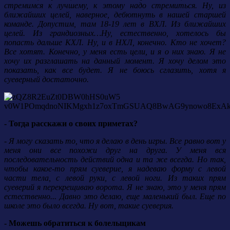
стремимся к лучшему, к этому надо стремиться. Ну, из
ближайших целей, наверное, дебютнуть в нашей старшей
команде. Допустим, там 18-19 лет в ВХЛ. Из ближайших
целей. Из грандиозных…Ну, естественно, хотелось бы
попасть дальше КХЛ. Ну, и в НХЛ, конечно. Кто не хочет?
Все хотят. Конечно, у меня есть цели, и я о них знаю. Я не
хочу их разглашать на данный момент. Я хочу делом это
показать, как все будет. Я не боюсь сглазить, хотя я
суеверный достаточно.
- Тогда расскажи о своих приметах?
- Я могу сказать то, что я делаю в день игры. Все равно вот у
меня они все похожи друг на друга. У меня вся
последовательность действий одна и та же всегда. Но так,
чтобы какое-то прям суеверие, я надеваю форму с левой
части тела, с левой руки, с левой ноги. Из таких прям
суеверий я перекрещиваю ворота. Я не знаю, это у меня прям
естественно... Давно это делаю, еще маленький был. Еще по
школе это было всегда. Ну вот, такие суеверия.
- Можешь обратиться к болельщикам