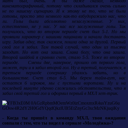
матч был, очень. Я бы даже сказал, немного
кинематографичный, потому что складывался очень сильно
не по нашему сценарию. И к этому не то, что не были
готовы, просто это немного как-то взбудоражило нас, что
ли. Голы были абсолютно незаслуженные. У них,
естественно, не у нас. У нас все заслуженные голы. Так
получилось, что во втором периоде счет был 5-1. Но мы
проявили характер с нашими пацанами и начали доставать
игру. Забив одну, так скажем, пошла одна за другой. Первый
свой гол я забил. Там такой случай, что один из тысячи
заходит. Но вот она зашла. Слава богу, что она зашла.
Второй шайбой я сравнял счет, стало 5-5. Тоже во втором
периоде. Смены две, наверное, прошло от первого гола,
может, три и я забил второй гол. Ну а третий, получается, в
третьем периоде сопернику удалось забить, но в
большинстве. Счет стал 6-5. Мы берем тайм-аут, нас
остается 6 игроков, мы с пустыми воротами. Ну и на
последней минуте удачно сложились обстоятельства, что я
забил свой третий гол и оформил первый в МХЛ хет-трик.
- Когда ты пришёл в команду МХЛ, твои ожидания
совпали с тем, что ты видел в сериале «Молодёжка»?