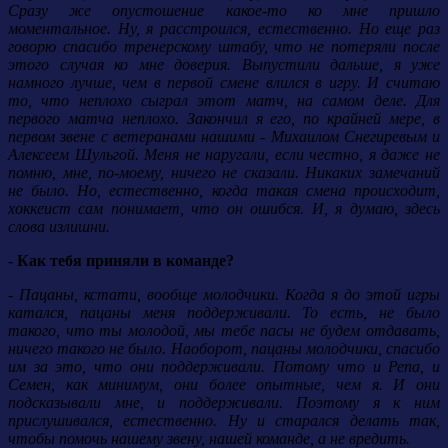
Сразу же опустошение какое-то ко мне пришло
моментальное. Ну, я расстроился, естественно. Но еще раз
говорю спасибо тренерскому штабу, что не потеряли после
этого случая ко мне доверия. Выпустили дальше, я уже
намного лучше, чем в первой смене влился в игру. И считаю
то, что неплохо сыграл этот матч, на самом деле. Для
первого матча неплохо. Закончил я его, по крайней мере, в
первом звене с ветеранами нашими - Михаилом Снегиревым и
Алексеем Шульгой. Меня не наругали, если честно, я даже не
помню, мне, по-моему, ничего не сказали. Никаких замечаний
не было. Но, естественно, когда такая смена происходит,
хоккеист сам понимает, что он ошибся. И, я думаю, здесь
слова излишни.
- Как тебя приняли в команде?
- Пацаны, кстати, вообще молодчики. Когда я до этой игры
катался, пацаны меня поддерживали. То есть, не было
такого, что ты молодой, мы тебе пасы не будем отдавать,
ничего такого не было. Наоборот, пацаны молодчики, спасибо
им за это, что они поддерживали. Потому что и Репа, и
Семен, как минимум, они более опытные, чем я. И они
подсказывали мне, и поддерживали. Поэтому я к ним
прислушивался, естественно. Ну и старался делать так,
чтобы помочь нашему звену, нашей команде, а не вредить.