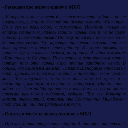
- Расскажи про первую шайбу в МХЛ
- В первом сезоне у меня были возможности забить, но не
получалось, еще шанс был забить буллит команде «Спутник».
Но я его не реализовал, к сожалению. Поэтому только во
втором сезоне мне удалось забить первый гол, и то не сразу.
Почему это больная тема? Потому что я еще долго его ждал
во втором сезоне. Ну, тренеры правильно сказали, что все
голы приходят только через работу. В скором времени он
пришел. Ну, не сильно в скором, но пришел. Я забил в команде
«Капитан» из Ступино. Получается, в историческом матче,
потому что это первая игра против западного клуба. В
общем, как сложился момент, Никита Шендриков отдавал на
борт, произошел отскок от борта, я подхватил его в средней
зоне. Так получилось, что мне дали немного времени и
дистанции, которую я сократил. Поборолся, удачно попал,
забил гол. Эта шайба хранится у меня дома со всеми моими
призами, какими-то медалями, кубками. Там же Кот-трик
лежит, знаменитый, который мне Константин Михайлович
подписал. Да, они две рядышком лежат.
- Кстати, о твоём первом хет-трике в МХЛ
- Про хет-трик интересная история. В принципе, интересный