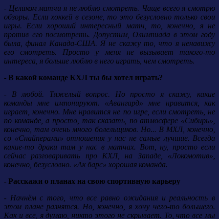
- Целиком матчи я не люблю смотреть. Чаще всего я смотрю
обзоры. Если хоккей в сезоне, то это безусловно только свои
игры. Если хороший интересный матч, то, конечно, я не
против его посмотреть. Допустим, Олимпиада в этом году
была, финал Канада-США. Я не скажу то, что я ненавижу
его смотреть. Просто у меня не вызывает такого-то
интереса, я больше люблю в него играть, чем смотреть.
- В какой команде КХЛ ты бы хотел играть?
- В любой. Тяжелый вопрос. Но просто я скажу, какие
команды мне импонируют. «Авангард» мне нравится, как
играет, конечно. Мне нравится не по игре, если смотреть, не
по команде, а просто, так сказать, по атмосфере «Сибирь»,
конечно, там очень много болельщиков. Но... В МХЛ, конечно,
со «Снайперами» отношения у нас не самые лучшие. Всегда
какие-то драки там у нас в матчах. Вот, ну, просто если
сейчас разговаривать про КХЛ, на Западе, «Локомотив»,
конечно, безусловно. «Ак барс» хорошая команда.
- Расскажи о планах на свою спортивную карьеру
- Начнём с того, что все равно ожидания и реальность в
этом плане разнятся. Но, конечно, я хочу чего-то большего.
Как и все, я думаю, никто этого не скрывает. То, что все мы