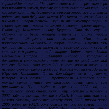
сериал «Молодежка». Меня пятилетнего заинтересовала игра
под названием хоккей, потому что там была такая киношная
красивая картинка. Поэтому я вечером этого же дня сказал
родителям, что буду хоккеистом. И вечером этого же дня мы
поехали в «Спортмастер» и купили мне хоккейную форму. В
скором времени я пошел на хоккей к своему первому тренеру
Владимиру Константиновичу Бузунову. Это был еще не
«Сокол», это была команда чуть-чуть пониже уровня
«Сокола», «Энергия» она называлась. Она стала
подразделением «Сокола» в скором времени. Спустя год-
полтора меня забрали тренеры с седьмого года к себе. Я
катался с игроками на год старше. Забрали меня Антон
Евгеньевич Петров и Дмитрий Андреевич, которые в
дальнейшем сопровождали меня дальше по моей школьной
карьере. Потом, года через 2-3, я уже, может даже 4, я
перешел окончательно в 2008 год. Там был мой тренер Алексей
Юрьевич Капантин. Очень благодарен всем тренерам,
которые меня обучали и тренировали. Старался брать
только самое лучшее от каждого, очень сильно вам
признателен. Ну и когда я перешел в 2008 год, нас
периодически подключали, меня и еще нескольких человек, к
2007 году на помощь, дальше к ЮХЛ. И вот так вот мы,
можно сказать, колебались между 2008, 2007, иногда даже
2006 годом по ЮХЛ. Уже дальше выпускные возраста нас
подтягивали к 2006 году к ЮХЛ. Ну и вот буквально неделю