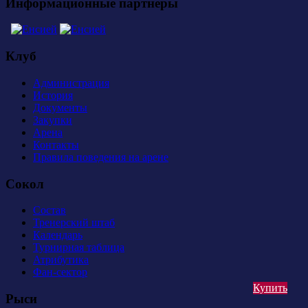
Информационные партнеры
Клуб
Администрация
История
Документы
Закупки
Арена
Контакты
Правила поведения на арене
Сокол
Состав
Тренерский штаб
Календарь
Турнирная таблица
Атрибутика
Фан-сектор
Купить
Рыси