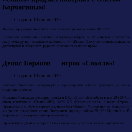
Корчагиным!
Создано: 19 июня 2026
Форвард продолжит выступать за «крылатых» до конца сезона-2026/27!
В прошлом чемпионате 25-летний нападающий набрал 15 (9+6) очков в 55 матчах за
нашу команду при показателе полезности +4. Желаем Олегу не останавливаться на
достигнутом и продолжать радовать красноярских болельщиков.
Денис Баранов — игрок «Сокола»!
Создано: 19 июня 2026
Контракт 24-летнего нападающего с красноярским клубом действует до конца
следующего сезона.
Уроженец Салехарда суммарно провёл в ВХЛ 89 матчей и набрал в них 28 (13+15)
очков, выступая за «Рязань-ВДВ», АКМ, ХК «Юнисон-Москва», а также «Буран».
Предыдущим клубом в карьере Баранова был «Динамо-Молодечно» из Беларуси. В
минувшем регулярном сезоне Экстралиги форвард набрал 29 (16+13) очков в 45
встречах и стал вторым снайпером команды.
Приветствуем Дениса на берегах Енисея и желаем успехов в составе «крылатых»!