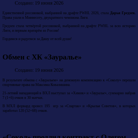
Создано: 19 июня 2026
Единственной россиянкой, выбранной на драфте PWHL 2026, стала
Дарья Гредзен.
Права ушли в Миннесоту, двукратного чемпиона Лиги.
Гредзен стала четвёртой россиянкой, выбранной на драфте PWHL за всю историю
Лиги, и первым вратарём из России!
Гордимся и радуемся за Дашу от всей души!
Обмен с ХК «Зауралье»
Создано: 19 июня 2026
В результате обмена с «Зауральем» на денежную компенсацию к «Соколу» перешли
спортивные права на Максима Ковалишина.
21-летний нападающий в ВХЛ выступал за «Химик» и «Зауралье», суммарно набрав
7 (1+6) очков в 30 матчах.
В МХЛ форвард провел 195 игр за «Спартак» и «Крылья Советов», в которых
заработал 120 (52+68) очков.
«Сокол» продлил контракт с Олегом