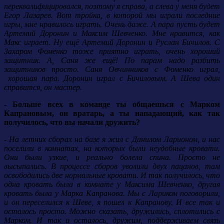
переквалифицировался, поэтому я справа, а слева у меня будет
Егор Лазарев. Вот тройка, в которой мы играли последние
игры, мне нравилось играть. Очень даже. А пара пусть будет
Артемий Доронин и Максим Шевченко. Мне нравится, как
Макс играет. Ну ещё Артемий Доронин и Руслан Бичилов. С
Захаром Фоменко тоже приятно играть, очень хороший
защитник. А, Саня же ещё! По парам надо разбить
защитников просто. Саня Овчинников с Фоменко играл,
хорошая пара. Доронин играл с Бичиловым. А Шева один
справится, он мастер.
- Больше всех в команде ты общаешься с Марком
Капрановым, он вратарь, а ты нападающий, как так
получилось, что вы начали дружить?
- На летних сборах на базе я жил с Данилом Ларионом, и нас
поселили в комнатах, на которых были неудобные кровати.
Они были узкие, и реально болела спина. Просто не
высыпались. В процессе сборов уволили двух пацанов, там
освободились две нормальные кровати. И так получилось, что
одна кровать была в комнате у Максима Шевченко, другая
кровать была у Марка Капранова. Мы с Лариком поговорили,
и он переселился к Шеве, я пошел к Капранову. И все так и
осталось просто. Можно сказать, дружились, сплотились с
Марком. И так и осталось, дружим, поддерживаем связь