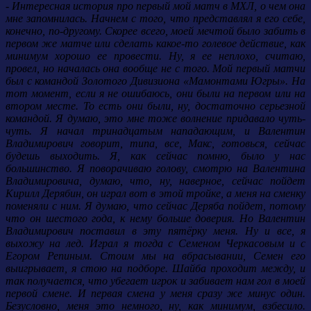
- Интересная история про первый мой матч в МХЛ, о чем она
мне запомнилась. Начнем с того, что представлял я его себе,
конечно, по-другому. Скорее всего, моей мечтой было забить в
первом же матче или сделать какое-то голевое действие, как
минимум хорошо ее провести. Ну, я ее неплохо, считаю,
провел, но началась она вообще не с того. Мой первый матчи
был с командой Золотого Дивизиона «Мамонтами Югры». На
тот момент, если я не ошибаюсь, они были на первом или на
втором месте. То есть они были, ну, достаточно серьезной
командой. Я думаю, это мне тоже волнение придавало чуть-
чуть. Я начал тринадцатым нападающим, и Валентин
Владимирович говорит, типа, все, Макс, готовься, сейчас
будешь выходить. Я, как сейчас помню, было у нас
большинство. Я поворачиваю голову, смотрю на Валентина
Владимировича, думаю, что, ну, наверное, сейчас пойдет
Кирилл Дерябин, он играл вот в этой тройке, а меня на сменку
поменяли с ним. Я думаю, что сейчас Деряба пойдет, потому
что он шестого года, к нему больше доверия. Но Валентин
Владимирович поставил в эту пятёрку меня. Ну и все, я
выхожу на лед. Играл я тогда с Семеном Черкасовым и с
Егором Репиным. Стоим мы на вбрасывании, Семен его
выигрывает, я стою на подборе. Шайба проходит между, и
так получается, что убегает игрок и забивает нам гол в моей
первой смене. И первая смена у меня сразу же минус один.
Безусловно, меня это немного, ну, как минимум, взбесило.