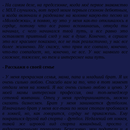
- На самом деле, на предсезонке, когда моё первое знакомство
с МХЛ случилось, вот перед моим первым сезоном дебютным,
и когда включали в раздевалке на колонке какую-то песню из
«Молодежки», я помню, ну это у меня как-то откликалось в
сердце, потому что все равно вспоминаешь, откуда ты
начинал, с чего начинался твой путь, и все равно это
оставляет приятный след у нас в душе. Конечно, в сериале
это все красивее показано, все не так реалистично, у нас все
более жизненно. Не скажу, что прям все совпало, конечно,
что-то совпадает, но, конечно, не все. У нас намного все
сложнее, тяжелее, но тем и интереснее наш путь.
- Расскажи о своей семье
- У меня прекрасная семья, мама, папа и младший брат. Я их
очень сильно люблю. Спасибо вам за то, что в тот момент
отдали меня на хоккей. Я вас очень сильно люблю и ценю. У
моей мамы интересная профессия, она топ-менеджер
сетевой компании. Отец у меня предприниматель, можно
сказать бизнесмен. Брат у меня занимается футболом.
Изначально брат у меня все-таки по моим стопам пробовался
в хоккей, но, как говорится, сердцу не прикажешь. Ему
понравился другой вид спорта – футбол. Недалекий от хоккея,
такой же игровой вид спорта командный, просто с
видоизмененными правилами. Безусловно, мои родители и, в