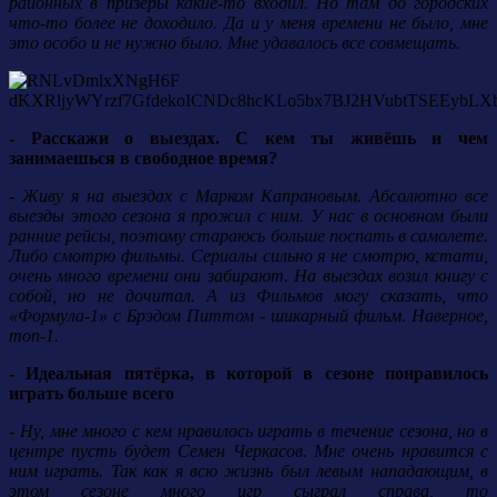
районных в призеры какие-то входил. Но там до городских
что-то более не доходило. Да и у меня времени не было, мне
это особо и не нужно было. Мне удавалось все совмещать.
- Расскажи о выездах. С кем ты живёшь и чем
занимаешься в свободное время?
- Живу я на выездах с Марком Капрановым. Абсолютно все
выезды этого сезона я прожил с ним. У нас в основном были
ранние рейсы, поэтому стараюсь больше поспать в самолете.
Либо смотрю фильмы. Сериалы сильно я не смотрю, кстати,
очень много времени они забирают. На выездах возил книгу с
собой, но не дочитал. А из Фильмов могу сказать, что
«Формула-1» с Брэдом Питтом - шикарный фильм. Наверное,
топ-1.
- Идеальная пятёрка, в которой в сезоне понравилось
играть больше всего
- Ну, мне много с кем нравилось играть в течение сезона, но в
центре пусть будет Семен Черкасов. Мне очень нравится с
ним играть. Так как я всю жизнь был левым нападающим, в
этом сезоне много игр сыграл справа, то