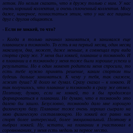
летом. Но нельзя сказать, что я дружу только с ним. У нас
очень хороший коллектив, и очень сплоченный коллектив. Могу
даже, наверное, похвастаться этим, что у нас все пацаны
друг с другом общаются.
- Если не хоккей, то что?
- Когда я только начинал заниматься, я занимался еще
плаванием и тхэквондо. То есть я на первый месяц, один месяц
максимум, два, может, даже меньше, я совмещал три вида
спорта сразу же. У меня был хоккей, плавание и тхэквондо. И
в плавании и в тхэквондо у меня тоже были хорошие успехи и
результаты. Но в один момент родители меня спросили, то
есть тебе нужно принять решение, каким спортом ты
будешь дальше заниматься. К чему у тебя, так скажем,
лежит душа? Я долго не думал. Сразу сказал – к хоккею. И
так получилось, что плавание и тхэквондо я сразу же отмел.
Поэтому, думаю, если не хоккей, то я бы продолжал
формироваться в плавании. Не думаю, что в тхэквондо это
далеко бы зашло. Безусловно, тхэквондо дало мне хорошую
физическую базу. Плавание тоже очень хорошо сыграло на
мою физическую составляющую. Но хоккей все равно как
спорт более интересный, более эмоциональный. Поэтому я
выбрал хоккей. Ну, кстати, на плавании я участвовал в
соревнованиях, у меня есть медаль за первое место.