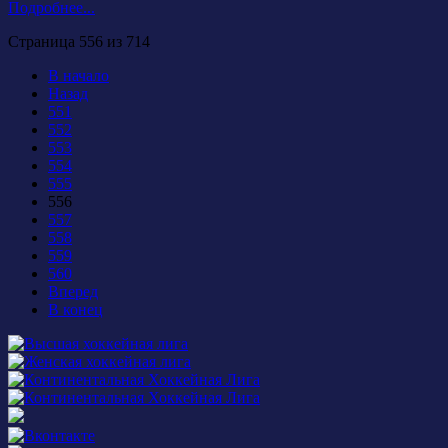
Подробнее...
Страница 556 из 714
В начало
Назад
551
552
553
554
555
556
557
558
559
560
Вперед
В конец