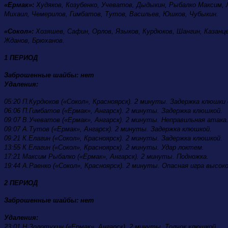
«Ермак»:
Худяков, Козубенко, Учеватов, Дыдыкин, Рыбалко Максим, Л
Михаил, Чемерилов, Гимбатов, Тутов, Васильев, Юшков, Чубыкин.
«Сокол»:
Хозяшев, Сафин, Орлов, Языков, Курдюков, Шангин, Казанцев
Жданов, Брюханов.
1 ПЕРИОД
Заброшенные шайбы: нет
Удаления:
05:20 П.Курдюков («Сокол», Красноярск). 2 минуты. Задержка клюшки 
06:06 П.Гимбатов («Ермак», Ангарск). 2 минуты. Задержка клюшкой.
09:07 В.Учеватов («Ермак», Ангарск). 2 минуты. Неправильная атака
09:07 А.Тутов («Ермак», Ангарск). 2 минуты. Задержка клюшкой.
09:21 К.Елагин («Сокол», Красноярск). 2 минуты. Задержка клюшкой.
13:55 К.Елагин («Сокол», Красноярск). 2 минуты. Удар локтем.
17:21 Максим Рыбалко («Ермак», Ангарск). 2 минуты. Подножка.
19:44 А.Раенко («Сокол», Красноярск). 2 минуты. Опасная игра высо
2 ПЕРИОД
Заброшенные шайбы: нет
Удаления:
23:01 Н.Золотухин («Ермак», Ангарск). 2 минуты. Толчок клюшкой.