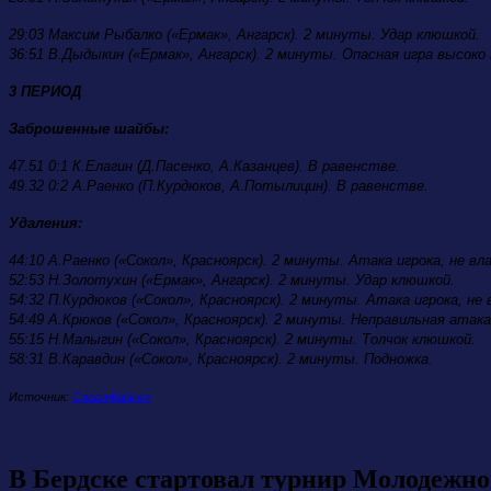
29:03 Максим Рыбалко («Ермак», Ангарск). 2 минуты. Удар клюшкой.
36:51 В.Дыдыкин («Ермак», Ангарск). 2 минуты. Опасная игра высоко
3 ПЕРИОД
Заброшенные шайбы:
47.51 0:1 К.Елагин (Д.Пасенко, А.Казанцев). В равенстве.
49.32 0:2 А.Раенко (П.Курдюков, А.Потылицин). В равенстве.
Удаления
:
44:10 А.Раенко («Сокол», Красноярск). 2 минуты. Атака игрока, не в
52:53 Н.Золотухин («Ермак», Ангарск). 2 минуты. Удар клюшкой.
54:32 П.Курдюков («Сокол», Красноярск). 2 минуты. Атака игрока, не
54:49 А.Крюков («Сокол», Красноярск). 2 минуты. Неправильная атака
55:15 Н.Малыгин («Сокол», Красноярск). 2 минуты. Толчок клюшкой.
58:31 В.Каравдин («Сокол», Красноярск). 2 минуты. Подножка.
Источник:
СпортБайкал
В Бердске стартовал турнир Молодежно