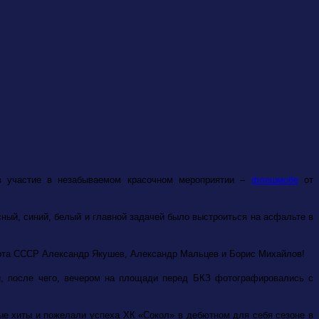
няв участие в незабываемом красочном мероприятии –
флешмобе
от
ый, синий, белый и главной задачей было выстроиться на асфальте в
порта СССР Александр Якушев, Александр Мальцев и Борис Михайлов!
й, после чего, вечером на площади перед БКЗ фотографировались с
е хиты и пожелали успеха ХК «Сокол» в дебютном для себя сезоне в