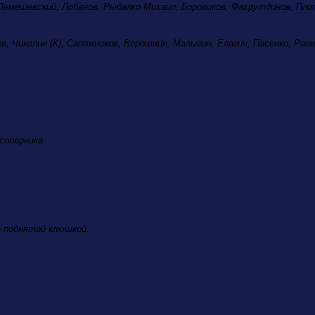
емешевский, Лобанов, Рыбалко Михаил, Боровиков, Фахрутдинов, Плот
, Чикалин (К), Сапожников, Ворошнин, Малыгин, Елагин, Пасенко, Раен
соперника.
.
ко поднятой клюшкой.