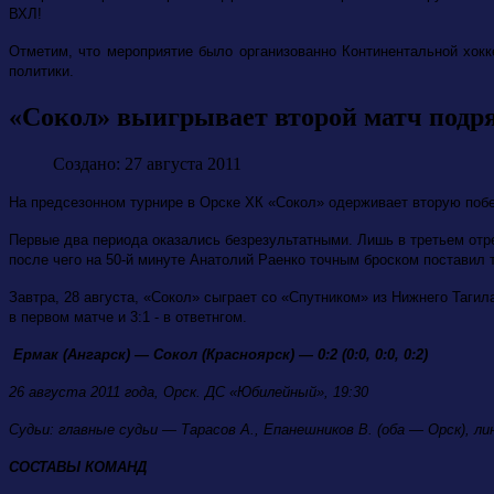
ВХЛ!
Отметим, что мероприятие было организованно Континентальной хокк
политики.
«Сокол» выигрывает второй матч подря
Создано: 27 августа 2011
На предсезонном турнире в Орске ХК «Сокол» одерживает вторую побед
Первые два периода оказались безрезультатными. Лишь в третьем отре
после чего на 50-й минуте Анатолий Раенко точным броском поставил то
Завтра, 28 августа, «Сокол» сыграет со «Спутником» из Нижнего Тагил
в первом матче и 3:1 - в ответнгом.
Ермак (Ангарск) — Сокол (Красноярск) — 0:2 (0:0, 0:0, 0:2)
26 августа 2011 года, Орск. ДС «Юбилейный», 19:30
Судьи: главные судьи — Тарасов А., Епанешников В. (оба — Орск), ли
СОСТАВЫ КОМАНД