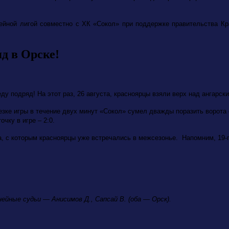
ейной лигой совместно с ХК «Сокол» при поддержке правительства Кр
д в Орске!
у подряд! На этот раз, 26 августа, красноярцы взяли верх над ангарск
зке игры в течение двух минут «Сокол» сумел дважды поразить ворота с
чку в игре – 2:0.
а, с которым красноярцы уже встречались в межсезонье. Напомним, 19-го
нейные судьи — Анисимов Д., Сапсай В. (оба — Орск).