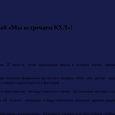
моб «Мы встречаем КХЛ»!
оту, 27 августа, сотни красноярцев вошли в историю хоккея, при
ики получили фирменные футболки и банданы «КХЛ» трех цветов – красн
те снимали видеооператор и фотограф.
сти мероприятия - легенды советского хоккея, Заслуженные мастера с
м ХК «Сокол», тренерами и представителями районных администраци
мысловые галлюцинации». Музыканты сыграли для красноярцев любимы