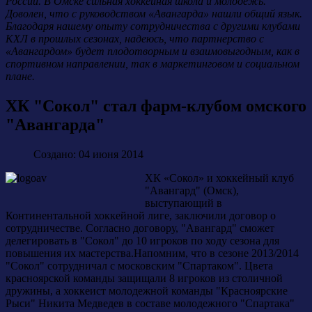
России. В Омске сильная хоккейная школа и молодежь.
Доволен, что с руководством «Авангарда» нашли общий язык.
Благодаря нашему опыту сотрудничества с другими клубами
КХЛ в прошлых сезонах, надеюсь, что партнерство с
«Авангардом» будет плодотворным и взаимовыгодным, как в
спортивном направлении, так в маркетинговом и социальном
плане.
ХК "Сокол" стал фарм-клубом омского
"Авангарда"
Создано: 04 июня 2014
ХК «Сокол» и хоккейный клуб
"Авангард" (Омск),
выступающий в
Континентальной хоккейной лиге, заключили договор о
сотрудничестве. Согласно договору, "Авангард" сможет
делегировать в "Сокол" до 10 игроков по ходу сезона для
повышения их мастерства.Напомним, что в сезоне 2013/2014
"Сокол" сотрудничал с московским "Спартаком". Цвета
красноярской команды защищали 8 игроков из столичной
дружины, а хоккеист молодежной команды "Красноярские
Рыси" Никита Медведев в составе молодежного "Спартака"