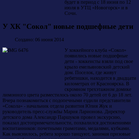
будет в период с 18 июня по 12
июля в УТЦ «Новогорск» и в
Сочи.
У ХК "Сокол" новые подшефные дети
Создано: 06 июня 2014
У хоккейного клуба «Сокол»
появились новые подшефные
дети - хоккеисты взяли под свое
крыло емельяновский детский
дом. Поселок, где живут
ребятишки, находится в двадцати
километрах от Красноярска. В
скромном трехэтажном домике
лимонного цвета разместилось около 70 детей от 6 до 18 лет.
Вчера познакомиться с подопечными ездили представители
«Сокола» - начальник отдела развития Юлия Жук и
руководитель пресс-службы Мария Ларионова. Директор
детского дома Александр Паршуков провел экскурсию,
показал достопримечательности, похвалился достижениями
воспитанников: почетными грамотами, медалями, кубками.
Как выяснилось, ребята хорошо танцуют, занимая призовые