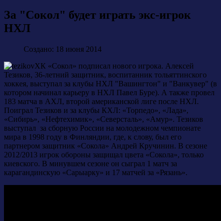
За "Сокол" будет играть экс-игрок
НХЛ
Создано: 18 июня 2014
ХК «Сокол» подписал нового игрока. Алексей
Тезиков, 36-летний защитник, воспитанник тольяттинского
хоккея, выступал за клубы НХЛ "Вашингтон" и "Ванкувер" (в
котором начинал карьеру в НХЛ Павел Буре). А также провел
183 матча в АХЛ, второй американской лиге после НХЛ.
Поиграл Тезиков и за клубы КХЛ: «Торпедо», «Лада»,
«Сибирь», «Нефтехимик», «Северсталь», «Амур». Тезиков
выступал за сборную России на молодежном чемпионате
мира в 1998 году в Финляндии, где, к слову, был его
партнером защитник «Сокола» Андрей Кручинин. В сезоне
2012/2013 игрок обороны защищал цвета «Сокола», только
киевского. В минувшем сезоне он сыграл 1 матч за
карагандинскую «Сарыарку» и 17 матчей за «Рязань».