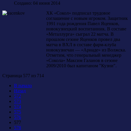
Создано: 04 июня 2014
ХК «Сокол» подписал трудовое
соглашение с новым игроком. Защитник
1991 года рождения Павел Яценков,
новокузнецкий воспитанник. В составе
«Металлурга» сыграл 22 матча. В
прошлом сезоне Яценков провел два
матча в ВХЛ в составе фарм-клуба
новокузнечан — «Ариаде» из Волжска.
Отметим, что генеральный менеджер
«Сокола» Максим Галанов в сезоне
2009/2010 был капитаном "Кузни".
Страница 577 из 714
В начало
Назад
572
573
574
575
576
577
578