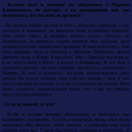
- Больше всех в команде ты общаешься с Марком
Капрановым, он вратарь, а ты нападающий, как так
получилось, что вы начали дружить?
- На летних сборах на базе я жил с Данилом Ларионом, и нас
поселили в комнатах, на которых были неудобные кровати.
Они были узкие, и реально болела спина. Просто не
высыпались. В процессе сборов уволили двух пацанов, там
освободились две нормальные кровати. И так получилось, что
одна кровать была в комнате у Максима Шевченко, другая
кровать была у Марка Капранова. Мы с Лариком поговорили,
и он переселился к Шеве, я пошел к Капранову. И все так и
осталось просто. Можно сказать, дружились, сплотились с
Марком. И так и осталось, дружим, поддерживаем связь
летом. Но нельзя сказать, что я дружу только с ним. У нас
очень хороший коллектив, и очень сплоченный коллектив. Могу
даже, наверное, похвастаться этим, что у нас все пацаны
друг с другом общаются.
- Если не хоккей, то что?
- Когда я только начинал заниматься, я занимался еще
плаванием и тхэквондо. То есть я на первый месяц, один месяц
максимум, два, может, даже меньше, я совмещал три вида
спорта сразу же. У меня был хоккей, плавание и тхэквондо. И