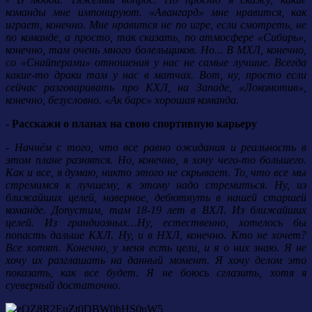
команды мне импонируют. «Авангард» мне нравится, как
играет, конечно. Мне нравится не по игре, если смотреть, не
по команде, а просто, так сказать, по атмосфере «Сибирь»,
конечно, там очень много болельщиков. Но... В МХЛ, конечно,
со «Снайперами» отношения у нас не самые лучшие. Всегда
какие-то драки там у нас в матчах. Вот, ну, просто если
сейчас разговаривать про КХЛ, на Западе, «Локомотив»,
конечно, безусловно. «Ак барс» хорошая команда.
- Расскажи о планах на свою спортивную карьеру
- Начнём с того, что все равно ожидания и реальность в
этом плане разнятся. Но, конечно, я хочу чего-то большего.
Как и все, я думаю, никто этого не скрывает. То, что все мы
стремимся к лучшему, к этому надо стремиться. Ну, из
ближайших целей, наверное, дебютнуть в нашей старшей
команде. Допустим, там 18-19 лет в ВХЛ. Из ближайших
целей. Из грандиозных…Ну, естественно, хотелось бы
попасть дальше КХЛ. Ну, и в НХЛ, конечно. Кто не хочет?
Все хотят. Конечно, у меня есть цели, и я о них знаю. Я не
хочу их разглашать на данный момент. Я хочу делом это
показать, как все будет. Я не боюсь сглазить, хотя я
суеверный достаточно.