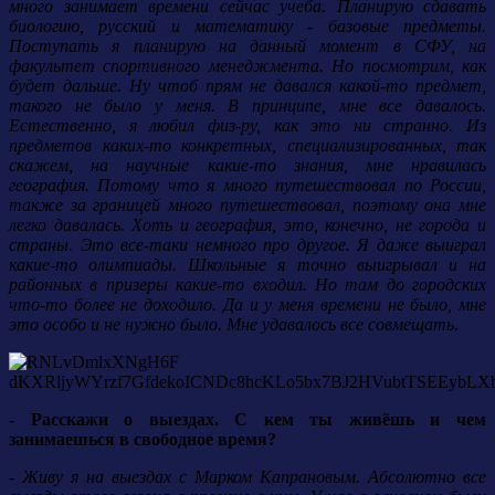
много занимает времени сейчас учеба. Планирую сдавать
биологию, русский и математику - базовые предметы.
Поступать я планирую на данный момент в СФУ, на
факультет спортивного менеджмента. Но посмотрим, как
будет дальше. Ну чтоб прям не давался какой-то предмет,
такого не было у меня. В принципе, мне все давалось.
Естественно, я любил физ-ру, как это ни странно. Из
предметов каких-то конкретных, специализированных, так
скажем, на научные какие-то знания, мне нравилась
география. Потому что я много путешествовал по России,
также за границей много путешествовал, поэтому она мне
легко давалась. Хоть и география, это, конечно, не города и
страны. Это все-таки немного про другое. Я даже выиграл
какие-то олимпиады. Школьные я точно выигрывал и на
районных в призеры какие-то входил. Но там до городских
что-то более не доходило. Да и у меня времени не было, мне
это особо и не нужно было. Мне удавалось все совмещать.
- Расскажи о выездах. С кем ты живёшь и чем
занимаешься в свободное время?
- Живу я на выездах с Марком Капрановым. Абсолютно все