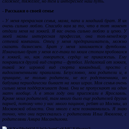
сложнее, тяжелее, но тем и интереснее наш путь.
- Расскажи о своей семье
- У меня прекрасная семья, мама, папа и младший брат. Я их
очень сильно люблю. Спасибо вам за то, что в тот момент
отдали меня на хоккей. Я вас очень сильно люблю и ценю. У
моей мамы интересная профессия, она топ-менеджер
сетевой компании. Отец у меня предприниматель, можно
сказать бизнесмен. Брат у меня занимается футболом.
Изначально брат у меня все-таки по моим стопам пробовался
в хоккей, но, как говорится, сердцу не прикажешь. Ему
понравился другой вид спорта – футбол. Недалекий от хоккея,
такой же игровой вид спорта командный, просто с
видоизмененными правилами. Безусловно, мои родители и, в
принципе, не только родители, не все родственники, но
бабушка периодически бывает на моих играх. Моя семья очень
сильно меня поддерживает дома. Они не пропускают ни один
матч вообще. А в этом году они приезжали в Ярославль.
Кроме моих родителей, там много было еще родителей других
парней, потому что у нас много пацанов, ребят из Москвы, из
Московской области. Они много с кем познакомились. Я знаю
точно, что они пересекались с родителями Ильи Яковлева, с
родителями Амира Масандилова.