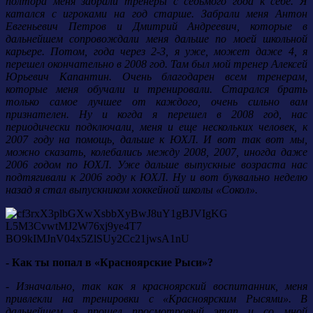
полтора меня забрали тренеры с седьмого года к себе. Я
катался с игроками на год старше. Забрали меня Антон
Евгеньевич Петров и Дмитрий Андреевич, которые в
дальнейшем сопровождали меня дальше по моей школьной
карьере. Потом, года через 2-3, я уже, может даже 4, я
перешел окончательно в 2008 год. Там был мой тренер Алексей
Юрьевич Капантин. Очень благодарен всем тренерам,
которые меня обучали и тренировали. Старался брать
только самое лучшее от каждого, очень сильно вам
признателен. Ну и когда я перешел в 2008 год, нас
периодически подключали, меня и еще нескольких человек, к
2007 году на помощь, дальше к ЮХЛ. И вот так вот мы,
можно сказать, колебались между 2008, 2007, иногда даже
2006 годом по ЮХЛ. Уже дальше выпускные возраста нас
подтягивали к 2006 году к ЮХЛ. Ну и вот буквально неделю
назад я стал выпускником хоккейной школы «Сокол».
- Как ты попал в «Красноярские Рыси»?
- Изначально, так как я красноярский воспитанник, меня
привлекли на тренировки с «Красноярским Рысями». В
дальнейшем я прошел просмотровый этап и со мной