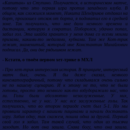
«Капитан» из Ступино. Получается, в историческом матче,
потому что это первая игра против западного клуба. В
общем, как сложился момент, Никита Шендриков отдавал на
борт, произошел отскок от борта, я подхватил его в средней
зоне. Так получилось, что мне дали немного времени и
дистанции, которую я сократил. Поборолся, удачно попал,
забил гол. Эта шайба хранится у меня дома со всеми моими
призами, какими-то медалями, кубками. Там же Кот-трик
лежит, знаменитый, который мне Константин Михайлович
подписал. Да, они две рядышком лежат.
- Кстати, о твоём первом хет-трике в МХЛ
- Про хет-трик интересная история. В принципе, интересный
матч был, очень. Я бы даже сказал, немного
кинематографичный, потому что складывался очень сильно
не по нашему сценарию. И к этому не то, что не были
готовы, просто это немного как-то взбудоражило нас, что
ли. Голы были абсолютно незаслуженные. У них,
естественно, не у нас. У нас все заслуженные голы. Так
получилось, что во втором периоде счет был 5-1. Но мы
проявили характер с нашими пацанами и начали доставать
игру. Забив одну, так скажем, пошла одна за другой. Первый
свой гол я забил. Там такой случай, что один из тысячи
заходит. Но вот она зашла. Слава богу, что она зашла.