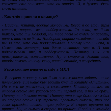
хоккеист сам понимает, что он ошибся. И, я думаю, здесь
слова излишни.
- Как тебя приняли в команде?
- Пацаны, кстати, вообще молодчики. Когда я до этой игры
катался, пацаны меня поддерживали. То есть, не было
такого, что ты молодой, мы тебе пасы не будем отдавать,
ничего такого не было. Наоборот, пацаны молодчики, спасибо
им за это, что они поддерживали. Потому что и Репа, и
Семен, как минимум, они более опытные, чем я. И они
подсказывали мне, и поддерживали. Поэтому я к ним
прислушивался, естественно. Ну и старался делать так,
чтобы помочь нашему звену, нашей команде, а не вредить.
- Расскажи про первую шайбу в МХЛ
- В первом сезоне у меня были возможности забить, но не
получалось, еще шанс был забить буллит команде «Спутник».
Но я его не реализовал, к сожалению. Поэтому только во
втором сезоне мне удалось забить первый гол, и то не сразу.
Почему это больная тема? Потому что я еще долго его ждал
во втором сезоне. Ну, тренеры правильно сказали, что все
голы приходят только через работу. В скором времени он
пришел. Ну, не сильно в скором, но пришел. Я забил в команде