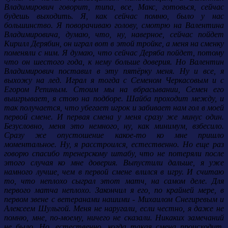
Владимирович говорит, типа, все, Макс, готовься, сейчас
будешь выходить. Я, как сейчас помню, было у нас
большинство. Я поворачиваю голову, смотрю на Валентина
Владимировича, думаю, что, ну, наверное, сейчас пойдет
Кирилл Дерябин, он играл вот в этой тройке, а меня на сменку
поменяли с ним. Я думаю, что сейчас Деряба пойдет, потому
что он шестого года, к нему больше доверия. Но Валентин
Владимирович поставил в эту пятёрку меня. Ну и все, я
выхожу на лед. Играл я тогда с Семеном Черкасовым и с
Егором Репиным. Стоим мы на вбрасывании, Семен его
выигрывает, я стою на подборе. Шайба проходит между, и
так получается, что убегает игрок и забивает нам гол в моей
первой смене. И первая смена у меня сразу же минус один.
Безусловно, меня это немного, ну, как минимум, взбесило.
Сразу же опустошение какое-то ко мне пришло
моментальное. Ну, я расстроился, естественно. Но еще раз
говорю спасибо тренерскому штабу, что не потеряли после
этого случая ко мне доверия. Выпустили дальше, я уже
намного лучше, чем в первой смене влился в игру. И считаю
то, что неплохо сыграл этот матч, на самом деле. Для
первого матча неплохо. Закончил я его, по крайней мере, в
первом звене с ветеранами нашими - Михаилом Снегиревым и
Алексеем Шульгой. Меня не наругали, если честно, я даже не
помню, мне, по-моему, ничего не сказали. Никаких замечаний
не было. Но, естественно, когда такая смена происходит,