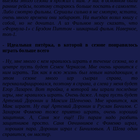
выезды этого сезона я прожил с ним. У нас в основном были
ранние рейсы, поэтому стараюсь больше поспать в самолете.
Либо смотрю фильмы. Сериалы сильно я не смотрю, кстати,
очень много времени они забирают. На выездах возил книгу с
собой, но не дочитал. А из Фильмов могу сказать, что
«Формула-1» с Брэдом Питтом - шикарный фильм. Наверное,
топ-1.
- Идеальная пятёрка, в которой в сезоне понравилось
играть больше всего
- Ну, мне много с кем нравилось играть в течение сезона, но в
центре пусть будет Семен Черкасов. Мне очень нравится с
ним играть. Так как я всю жизнь был левым нападающим, в
этом сезоне много игр сыграл справа, то
переквалифицировался, поэтому я справа, а слева у меня будет
Егор Лазарев. Вот тройка, в которой мы играли последние
игры, мне нравилось играть. Очень даже. А пара пусть будет
Артемий Доронин и Максим Шевченко. Мне нравится, как
Макс играет. Ну ещё Артемий Доронин и Руслан Бичилов. С
Захаром Фоменко тоже приятно играть, очень хороший
защитник. А, Саня же ещё! По парам надо разбить
защитников просто. Саня Овчинников с Фоменко играл,
хорошая пара. Доронин играл с Бичиловым. А Шева один
справится, он мастер.