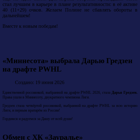
стал лучшим в карьере в плане результативности: в её активе
40 (11+29) очков. Желаем Полине не сбавлять обороты в
дальнейшем!
Вместе к новым победам!
«Миннесота» выбрала Дарью Гредзен
на драфте PWHL
Создано: 19 июня 2026
Единственной россиянкой, выбранной на драфте PWHL 2026, стала
Дарья Гредзен.
Права ушли в Миннесоту, двукратного чемпиона Лиги.
Гредзен стала четвёртой россиянкой, выбранной на драфте PWHL за всю историю
Лиги, и первым вратарём из России!
Гордимся и радуемся за Дашу от всей души!
Обмен с ХК «Зауралье»