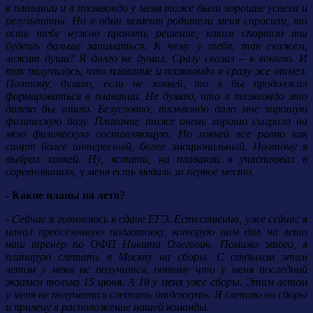
в плавании и в тхэквондо у меня тоже были хорошие успехи и
результаты. Но в один момент родители меня спросили, то
есть тебе нужно принять решение, каким спортом ты
будешь дальше заниматься. К чему у тебя, так скажем,
лежит душа? Я долго не думал. Сразу сказал – к хоккею. И
так получилось, что плавание и тхэквондо я сразу же отмел.
Поэтому, думаю, если не хоккей, то я бы продолжал
формироваться в плавании. Не думаю, что в тхэквондо это
далеко бы зашло. Безусловно, тхэквондо дало мне хорошую
физическую базу. Плавание тоже очень хорошо сыграло на
мою физическую составляющую. Но хоккей все равно как
спорт более интересный, более эмоциональный. Поэтому я
выбрал хоккей. Ну, кстати, на плавании я участвовал в
соревнованиях, у меня есть медаль за первое место.
- Какие планы на лето?
- Сейчас я готовлюсь к сдаче ЕГЭ. Естественно, уже сейчас я
начал предсезонную подготовку, которую нам дал на лето
наш тренер по ОФП Никита Олегович. Помимо этого, я
планирую слетать в Москву на сборы. С отдыхом этим
летом у меня не получится, потому что у меня последний
экзамен только 15 июня. А 18 у меня уже сборы. Этим летом
у меня не получается слетать отдохнуть. Я слетаю на сборы
и прилечу в расположение нашей команды.