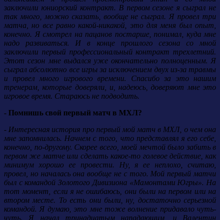
заключили юниорский контракт. В первом сезоне я сыграл не
так много, можно сказать, вообще не сыграл. Я провел три
матча, но все равно какой-никакой, это для меня был опыт,
конечно. Я смотрел на пацанов постарше, понимал, куда мне
надо развиваться. И в конце прошлого сезона со мной
заключили первый профессиональный контракт трехлетний.
Этот сезон мне выдался уже окончательно полноценным. Я
сыграл абсолютно все игры за исключением двух из-за травмы
и провел много игрового времени. Спасибо за это нашим
тренерам, которые доверяли, и, надеюсь, доверяют мне это
игровое время. Стараюсь не подводить.
- Помнишь свой первый матч в МХЛ?
- Интересная история про первый мой матч в МХЛ, о чем она
мне запомнилась. Начнем с того, что представлял я его себе,
конечно, по-другому. Скорее всего, моей мечтой было забить в
первом же матче или сделать какое-то голевое действие, как
минимум хорошо ее провести. Ну, я ее неплохо, считаю,
провел, но началась она вообще не с того. Мой первый матчи
был с командой Золотого Дивизиона «Мамонтами Югры». На
тот момент, если я не ошибаюсь, они были на первом или на
втором месте. То есть они были, ну, достаточно серьезной
командой. Я думаю, это мне тоже волнение придавало чуть-
чуть. Я начал тринадцатым нападающим, и Валентин