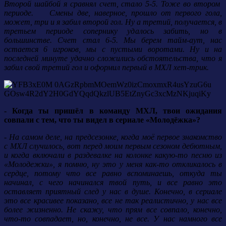
Второй шайбой я сравнял счет, стало 5-5. Тоже во втором
периоде. Смены две, наверное, прошло от первого гола,
может, три и я забил второй гол. Ну а третий, получается, в
третьем периоде сопернику удалось забить, но в
большинстве. Счет стал 6-5. Мы берем тайм-аут, нас
остается 6 игроков, мы с пустыми воротами. Ну и на
последней минуте удачно сложились обстоятельства, что я
забил свой третий гол и оформил первый в МХЛ хет-трик.
- Когда ты пришёл в команду МХЛ, твои ожидания
совпали с тем, что ты видел в сериале «Молодёжка»?
- На самом деле, на предсезонке, когда моё первое знакомство
с МХЛ случилось, вот перед моим первым сезоном дебютным,
и когда включали в раздевалке на колонке какую-то песню из
«Молодежки», я помню, ну это у меня как-то откликалось в
сердце, потому что все равно вспоминаешь, откуда ты
начинал, с чего начинался твой путь, и все равно это
оставляет приятный след у нас в душе. Конечно, в сериале
это все красивее показано, все не так реалистично, у нас все
более жизненно. Не скажу, что прям все совпало, конечно,
что-то совпадает, но, конечно, не все. У нас намного все