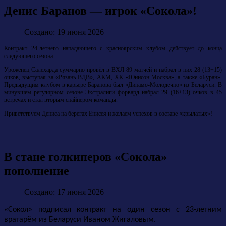
Денис Баранов — игрок «Сокола»!
Создано: 19 июня 2026
Контракт 24-летнего нападающего с красноярским клубом действует до конца
следующего сезона.
Уроженец Салехарда суммарно провёл в ВХЛ 89 матчей и набрал в них 28 (13+15)
очков, выступая за «Рязань-ВДВ», АКМ, ХК «Юнисон-Москва», а также «Буран».
Предыдущим клубом в карьере Баранова был «Динамо-Молодечно» из Беларуси. В
минувшем регулярном сезоне Экстралиги форвард набрал 29 (16+13) очков в 45
встречах и стал вторым снайпером команды.
Приветствуем Дениса на берегах Енисея и желаем успехов в составе «крылатых»!
В стане голкиперов «Сокола»
пополнение
Создано: 17 июня 2026
«Сокол» подписал контракт на один сезон с 23-летним
вратарём из Беларуси Иваном Жигаловым.