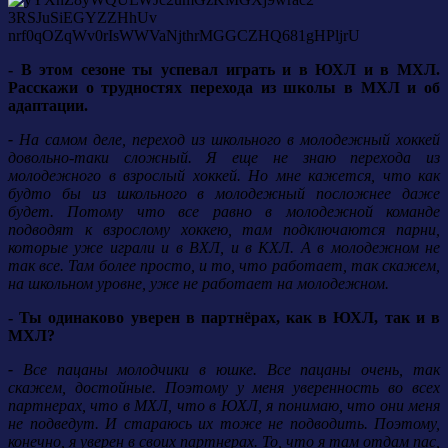
- В этом сезоне ты успевал играть и в ЮХЛ и в МХЛ.
Расскажи о трудностях перехода из школы в МХЛ и об
адаптации.
-
На самом деле, переход из школьного в молодежный хоккей
довольно-таки сложный. Я
еще не знаю перехода из
молодежного в взрослый хоккей. Но мне кажется, что как
будто бы из школьного в молодежный посложнее даже
будет.
Потому что все равно в молодежной команде
подводят к взрослому хоккею, там подключаются парни,
которые уже играли и в ВХЛ, и в КХЛ. А в молодежном не
так все. Там более просто, и то, что работает, так скажем,
на школьном уровне, уже не работает на молодежном.
- Ты одинаково уверен в партнёрах, как в ЮХЛ, так и в
МХЛ?
-
Все пацаны молодчики в юшке. Все пацаны очень, так
скажем, достойные. Поэтому у меня уверенность во всех
партнерах, что в МХЛ, что в ЮХЛ, я понимаю, что они меня
не подведут.
И стараюсь их тоже не подводить. Поэтому,
конечно, я уверен в своих партнерах. То, что я там отдам пас,