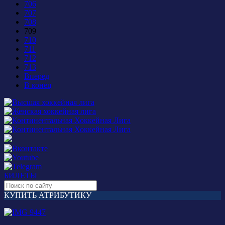
706
707
708
709
710
711
712
713
Вперед
В конец
БИЛЕТЫ
КУПИТЬ АТРИБУТИКУ