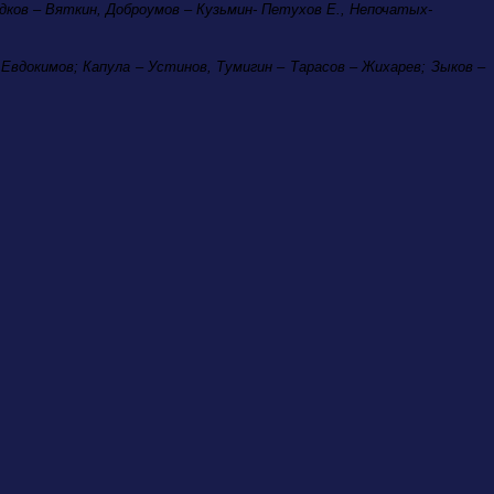
удков – Вяткин, Доброумов – Кузьмин- Петухов Е., Непочатых-
 Евдокимов; Капула – Устинов, Тумигин – Тарасов – Жихарев; Зыков –