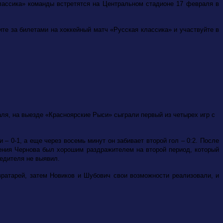
лассика» команды встретятся на Центральном стадионе 17 февраля в
е за билетами на хоккейный матч «Русская классика» и участвуйте в
ля, на выезде «Красноярские Рыси» сыграли первый из четырех игр с
– 0-1, а еще через восемь минут он забивает второй гол – 0:2. После
гения Чернова был хорошим раздражителем на второй период, который
бедителя не выявил.
ратарей, затем Новиков и Шубович свои возможности реализовали, и