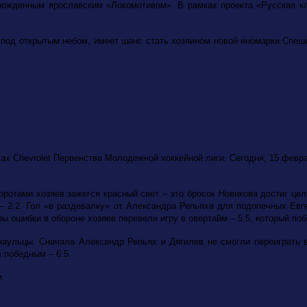
рожденным ярославским «Локомотивом». В рамках проекта «Русская к
под открытым небом, имеет шанс стать хозяином новой иномарки.Спешит
 Chevrolet Первенства Молодежной хоккейной лиги. Сегодня, 15 февра
отами хозяев зажегся красный свет – это бросок Новикова достиг цели 
 – 2:2. Гол «в раздевалку» от Александра Репьяха для подопечных Ев
гры ошибки в обороне хозяев перевели игру в овертайм – 5:5, который по
наульцы. Сначала Александр Репьях и Дягилев не смогли переиграть в
л победным – 6:5.
и.