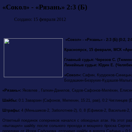
«Сокол» - «Рязань» 2:3 (Б)
Создано: 15 февраля 2012
«Сокол» - «Рязань» - 2:3 (Б) (0:2, 2:0,
Красноярск, 15 февраля, МСК «Аре
Главный судья: Черезов С. (Тюмен
Линейные судьи: Юдин Е. (Челябин
«Сокол»:
Сафин, Курдюков-Синицын,
Богдашкин-Безруких-Кудашов-Малыг
«Рязань»:
Яковлев , Галкин-Данилов, Седов-Сафонов-Милёхин, Елисее
Шайбы:
0:1 Заварзин (Сафонов, Милехин, 15:21, рав), 0:2 Чиглинцев (Е
Штрафы:
4 (Меньшиков-2, Заболотнев-2), 0, 8 (Ефимов-2, Васильев-2,
Ответный поединок соперников начался с обоюдных атак. На этот раз
«вытащил» шайбу после сольного прохода и мощного броска Сергея К
передачу от Игоря Сафонова, отправил шайбу в ворота Сафина – 0:1.