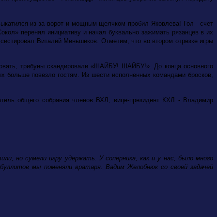
выкатился из-за ворот и мощным щелчком пробил Яковлева! Гол - счет
Сокол» перенял инициативу и начал буквально зажимать рязанцев в их
Ассистировал Виталий Меньшиков. Отметим, что во втором отрезке игры
аковать, трибуны скандировали «ШАЙБУ! ШАЙБУ!». До конца основного
х больше повезло гостям. Из шести исполненных командами бросков,
тель общего собрания членов ВХЛ, вице-президент КХЛ - Владимир
ли, но сумели игру удержать. У соперника, как и у нас, было много
 буллитов мы поменяли вратаря. Вадим Желобнюк со своей задачей