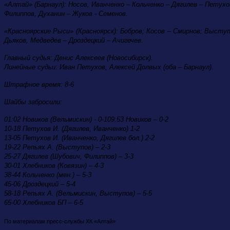
«Алтай» (Барнаул): Носов, Иванченко – Кольченко – Дягилев – Петухо
Филиппов, Духанин – Жуков - Семенов.
«Красноярские Рыси» (Красноярск): Бобров; Косов – Смирнов; Выступ
Дьяков, Медведев – Дроздецкий – Ачигечев.
Главный судья: Денис Алексеев (Новосибирск).
Линейные судьи: Иван Петухов, Алексей Долвых (оба – Барнаул).
Штрафное время: 8-6
Шайбы забросили:
01:02 Новиков (Вельмискин) - 0-109:53 Новиков – 0-2
10-18 Петухов И. (Дягилев, Иванченко) 1-2
13-05 Петухов И. (Иванченко, Дягилев бол.) 2-2
19-22 Репьях А. (Выступов) – 2-3
25-27 Дягилев (Шубович, Филиппов) – 3-3
30-01 Хлебников (Ковязин) – 4-3
38-44 Кольченко (мен.) – 5-3
45-06 Дроздецкий – 5-4
58-18 Репьях А. (Вельмискин, Выступов) – 5-5
65-00 Хлебников БП – 6-5
По материалам пресс-службы ХК «Алтай»