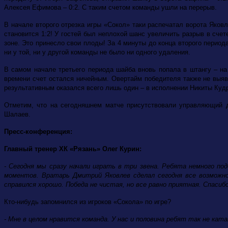
Алексея Ефимова – 0:2. С таким счетом команды ушли на перерыв.
В начале второго отрезка игры «Сокол» таки распечатал ворота Яков
становится 1:2! У гостей был неплохой шанс увеличить разрыв в сче
зоне. Это принесло свои плоды! За 4 минуты до конца второго период
ни у той, ни у другой команды не было ни одного удаления.
В самом начале третьего периода шайба вновь попала в штангу – на
времени счет остался ничейным. Овертайм победителя также не выя
результативным оказался всего лишь один – в исполнении Никиты Кудри
Отметим, что на сегодняшнем матче присутствовали управляющий 
Шалаев.
Пресс-конференция:
Главный тренер ХК «Рязань» Олег Курин:
- Сегодня мы сразу начали играть в три звена. Ребята немного под
моментов. Вратарь Дмитрий Яковлев сделал сегодня все возможно
справился хорошо. Победа не чистая, но все равно приятная. Спасиб
Кто-нибудь запомнился из игроков «Сокола» по игре?
- Мне в целом нравится команда. У нас и половина ребят так не кат