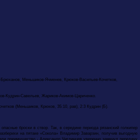
-Брюханов, Меньшиков-Ячменев, Крюков-Васильев-Кочетков,
мов-Кудрин-Савельев, Жариков-Акимов-Цариченко.
очетков (Меньшиков, Крюков, 35:10, рав), 2:3 Кудрин (Б).
опасные броски в створ. Так, в середине периода рязанский голкипер
еразберихи на пятаке «Сокола» Владимир Заварзин, получив выгодную
очили преимущество - Александр Чиглинцев уверенно замкнул передачу