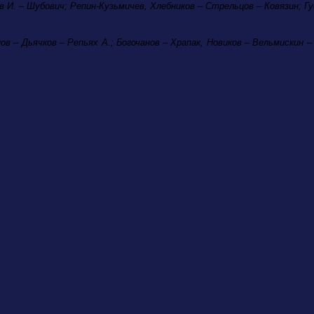
в И. – Шубович; Репин-Кузьмичев, Хлебников – Стрельцов – Ковязин; Г
ов – Дьячков – Репьях А.; Богочанов – Храпак, Новиков – Вельмискин –