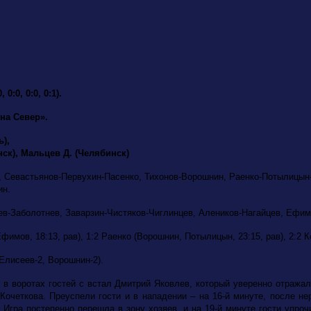
 0:0, 0:0, 0:1).
на Север».
ь),
ск), Мальцев Д. (Челябинск)
 Севастьянов-Первухин-Пасенко, Тихонов-Ворошнин, Раенко-Потылицын
ин.
в-Заболотнев, Заварзин-Чистяков-Чиглинцев, Алеников-Нагайцев, Ефи
фимов, 18:13, рав), 1:2 Раенко (Ворошнин, Потылицын, 23:15, рав), 2:2 К
 Елисеев-2, Ворошнин-2).
 в воротах гостей с встал Дмитрий Яковлев, который уверенно отражал 
очеткова. Преуспели гости и в нападении – на 16-й минуте, после н
 Игра постепенно перешла в зону хозяев, и на 19-й минуте гости упр