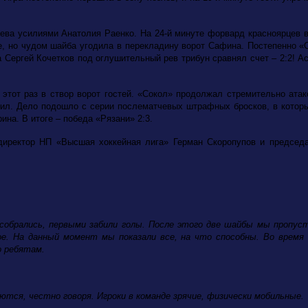
лева усилиями Анатолия Раенко. На 24-й минуте форвард красноярцев 
те, но чудом шайба угодила в перекладину ворот Сафина. Постепенно «
а Сергей Кочетков под оглушительный рев трибун сравнял счет – 2:2! 
 этот раз в створ ворот гостей. «Сокол» продолжал стремительно ат
вил. Дело подошло с серии послематчевых штрафных бросков, в которы
на. В итоге – победа «Рязани» 2:3.
директор НП «Высшая хоккейная лига» Герман Скоропупов и председа
собрались, первыми забили голы. После этого две шайбы мы пропусти
е. На данный момент мы показали все, на что способны. Во время
о ребятам.
аются, честно говоря. Игроки в команде зрячие, физически мобильные.