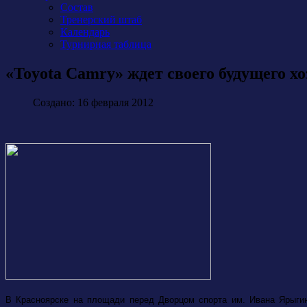
Состав
Тренерский штаб
Календарь
Турнирная таблица
«Toyota Camry» ждет своего будущего хо
Создано: 16 февраля 2012
В Красноярске на площади перед Дворцом спорта им. Ивана Ярыгин