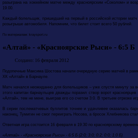
разыграна на хоккейном матче между красноярским «Соколом» и воз
19.00.
Каждый болельщик, пришедший на первый в российской истории матч 
розыгрыше автомобиля. Напомним, что билет стоит всего 50 рублей.
По материалам: kraysport.ru
«Алтай» - «Красноярские Рыси» - 6:5 Б
Создано: 16 февраля 2012
Подопечные Максима Шостова начали очередную серию матчей в рамках
ХК «Алтай» в Барнауле.
Матч начался неожиданно для болельщиков – уже спустя минуту за вор
этого капитан барнаульцев дважды поразил створ ворот красноярцев
«Алтай», тем не мене, выиграв его со счетом 3:0. В третьем отрезке и
В серии послематчевых буллитов точнее и удачливее оказалась бар
наконец, Тумигин не смог переиграть Носова, а бросок Хлебникова ста
Ответная игра состоится 16 февраля в 19:30 по красноярскому времен
«Алтай» - «Красноярские Рыси» - 6:5 Б (2:0; 3:0; 0:2; 0:0; 1:0 Б).