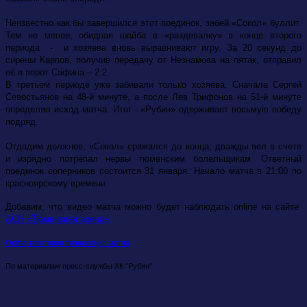
Неизвестно как бы завершился этот поединок, забей «Сокол» буллит.
Тем не менее, обидная шайба в «раздевалку» в конце второго
периода - и хозяева вновь выравнивают игру. За 20 секунд до
сирены Карпов, получив передачу от Незнамова на пятак, отправил
её в ворот Сафина – 2:2.
В третьем периоде уже забивали только хозяева. Сначала Сергей
Севостьянов на 48-й минуте, а после Лев Трифонов на 51-й минуте
определил исход матча. Итог - «Рубин» одерживает восьмую победу
подряд.
Отдадим должное, «Сокол» сражался до конца, дважды вел в счете
и изрядно потрепал нервы тюменским болельщикам. Ответный
поединок соперников состоится 31 января. Начало матча в 21:00 по
красноярскому времени.
Добавим, что видео матча можно будет наблюдать online на сайте
АСН «Тюменская арена»
Online текстовая трансляция матча
По материалам пресс-службы ХК "Рубин"