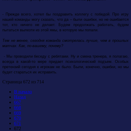
- Прежде всего, хотел бы поздравить коллегу с победой. Про игру
нашей команды могу сказать, что да – были ошибки, но не ошибается
тот, кто ничего не делает. Будем продолжать работать, будем
пытаться вылезти из этой ямы, в которую мы попали.
Тем не менее, сегодня команда смотрелась лучше, чем в прошлых
матчах. Как, по-вашему, почему?
- Мы проводили беседу с ребятами. Ну и смена тренера, я полагаю,
всегда в какой-то мере придает психологический подъем. Особых
претензий сегодня к игрокам не было. Были, конечно, ошибки, но мы
будет стараться их исправить.
Страница 672 из 714
В начало
Назад
667
668
669
670
671
672