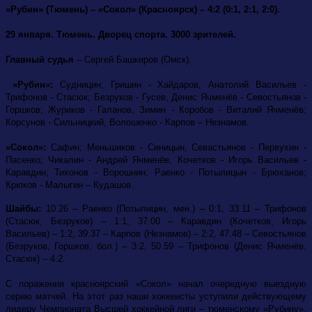
«Рубин» (Тюмень) – «Сокол» (Красноярск) – 4:2 (0:1, 2:1, 2:0).
29 января. Тюмень. Дворец спорта. 3000 зрителей.
Главный судья
– Сергей Башкиров (Омск).
«Рубин»:
Судницин; Гришин - Хайдаров, Анатолий Васильев -
Трифонов - Стасюк; Безруков - Гусев, Денис Ячменёв - Севостьянов -
Горшков; Журиков - Галанов, Зимин - Коробов - Виталий Ячменёв;
Корсунов - Сильницкий, Волошенко - Карпов – Незнамов.
«Сокол»:
Сафин; Меньшиков - Синицын, Севастьянов - Первухин -
Пасенко; Чикалин - Андрей Ячменёв, Кочетков - Игорь Васильев -
Каравдин; Тихонов - Ворошнин, Раенко - Потылицын - Брюханов;
Крюков - Малыгин – Кудашов.
Шайбы:
10.26 – Раенко (Потылицин, мен.) – 0:1, 33.11 – Трифонов
(Стасюк, Безруков) – 1:1, 37.00 – Каравдин (Кочетков, Игорь
Васильев) – 1:2, 39.37 – Карпов (Незнамов) – 2:2, 47.48 – Севостьянов
(Безруков, Горшков, бол.) – 3:2, 50.59 – Трифонов (Денис Ячменёв,
Стасюк) – 4:2.
С поражения красноярский «Сокол» начал очередную выездную
серию матчей. На этот раз наши хоккеисты уступили действующему
лидеру Чемпионата Высшей хоккейной лиги – тюменскому «Рубину».