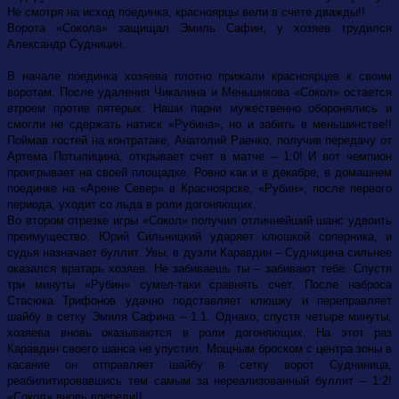
Не смотря на исход поединка, красноярцы вели в счете дважды!!
Ворота «Сокола» защищал Эмиль Сафин, у хозяев трудился
Александр Судницин.
В начале поединка хозяева плотно прижали красноярцев к своим
воротам. После удаления Чикалина и Меньшикова «Сокол» остается
втроем против пятерых. Наши парни мужественно оборонялись и
смогли не сдержать натиск «Рубина», но и забить в меньшинстве!!
Поймав гостей на контратаке, Анатолий Раенко, получив передачу от
Артема Потылицина, открывает счет в матче – 1:0! И вот чемпион
проигрывает на своей площадке. Ровно как и в декабре, в домашнем
поединке на «Арене Север» в Красноярске, «Рубин», после первого
периода, уходит со льда в роли догоняющих.
Во втором отрезке игры «Сокол» получил отличнейший шанс удвоить
преимущество. Юрий Сильницкий ударяет клюшкой соперника, и
судья назначает буллит. Увы, в дуэли Каравдин – Судницина сильнее
оказался вратарь хозяев. Не забиваешь ты – забивают тебе. Спустя
три минуты «Рубин» сумел-таки сравнять счет. После наброса
Стасюка Трифонов удачно подставляет клюшку и переправляет
шайбу в сетку Эмиля Сафина – 1:1. Однако, спустя четыре минуты,
хозяева вновь оказываются в роли догоняющих. На этот раз
Каравдин своего шанса не упустил. Мощным броском с центра зоны в
касание он отправляет шайбу в сетку ворот Судниница,
реабилитировавшись тем самым за нереализованный буллит – 1:2!
«Сокол» вновь впереди!!