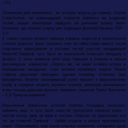
– 0:1.
Положение дел изменилось за полторы минуты до сирены. Сергей
Севастьянов, на сумасшедшей скорости ворвался во владения
гостей, выдал ювелирную передачу на дальнюю штангу ворот
Агопеева, где игровой снаряд уже поджидал Дмитрий Пасенко. ГОЛ –
1:1!
С самого начала второго периода игровые скорости в значительной
степени выросли. Шанс изменить счет на табло через минуту после
стартового вбрасывания в составе гостей упустил нападающий
Алексей Смирнов, чуть было не замкнувший отличную передачу с
фланга. С этого момента нити игры перешли в клюшки и коньки
красноярских хоккеистов. «Торос» же, не имея особого успеха в
позиционном нападении, стал активно осаживать ворота Эмиля
Сафина дальними бросками, однако голкипер «Сокола» был
безупречен. Вполне закономерный успех пришел к красноярскому
клубу в середине второго игрового отрезка: затяжную позиционную
атаку точным дальним броском завершил защитник Павел Ворошнин
– 2:1! Трибуны взревели!
Окрыленные локальным успехом хозяева площадки понеслись
забивать еще, и чуть было сами не пропустили голевую атаку –
чистый выход один на один в составе «Тороса» не реализовал все
тот же Алексей Смирнов – шайба угодила в штангу красноярских
ворот. Обменявшись еще парой опасных моментов, соперники ушли