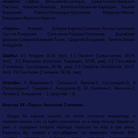
«Сокол»:
Сафин; Меньшиков-Синицын; Севастьянов-Первухин-
Пасенко; Чикалин-Ячменёв; Кочетков-Васильев-Каравдин; Языков-
Ворошнин; Раенко-Потылицын-Брюханов; Безруких-Репьях;
Богдашкин-Малыгин-Крюков.
«Торос»:
Агопеев; Зубарев-Карпов;Степанов-Лучкин-Сентюрин;
Суслов-Вахрушев; Сальников-Гордеев-Голованов; Дорофеев-
Доронин;Смирнов-Каменев-Туник; Цирулев-Болдарев; Панков-Зюзин-
Анкудинов
Шайбы
: 0:1 Зубарев (5:30, бол); 1:1 Пасенко (Севастьянов, 18:24,
бол); 2:1 Ворошнин (Кочетков, Каравдин, 32:00, рав); 2:2 Сальников
(Голованов, Суслопаров, 40:56, рав); 2:3 Смирнов (Анкудинов, 50:37,
бол); 2:4 Сентюрин (Степанов, 56:06, рав);
Штрафы:
8 (Ворошнин-2, Синицын-2, Крюков-2, Суслопаров-2), 6
(Потылицын-2,
Смирнов-2, Анкудинов-2); 10 (Чикалин-2, Малыгин-2,
Лучкин-2, Анкудинов – 2, Цирулёв – 2).
Капитан ХК «Торос» Анатолий Степанов:
- Вроде бы хорошо начали, но потом потеряли инициативу, и
соответственно счет на табло поменялся не в нашу пользу. Наверное,
уже с середины второго периода перешли на игру в три звена.
Казалось бы, играем с аутсайдером, но пришлось тяжело. Мне