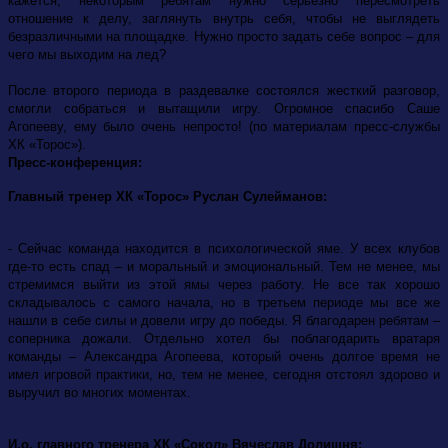
кажется, некоторым ребятам нужно серьезно пересмотреть
отношение к делу, заглянуть внутрь себя, чтобы не выглядеть
безразличными на площадке. Нужно просто задать себе вопрос – для
чего мы выходим на лед?
После второго периода в раздевалке состоялся жесткий разговор,
смогли собраться и вытащили игру. Огромное спасибо Саше
Агопееву, ему было очень непросто! (по материалам пресс-службы
ХК «Торос»).
Пресс-конференция:
Главный тренер ХК «Торос» Руслан Сулейманов:
- Сейчас команда находится в психологической яме. У всех клубов
где-то есть спад – и моральный и эмоциональный. Тем не менее, мы
стремимся выйти из этой ямы через работу. Не все так хорошо
складывалось с самого начала, но в третьем периоде мы все же
нашли в себе силы и довели игру до победы. Я благодарен ребятам –
соперника дожали. Отдельно хотел бы поблагодарить вратаря
команды – Александра Агопеева, который очень долгое время не
имел игровой практики, но, тем не менее, сегодня отстоял здорово и
выручил во многих моментах.
И.о. главного тренера ХК «Сокол» Вячеслав Долишня: