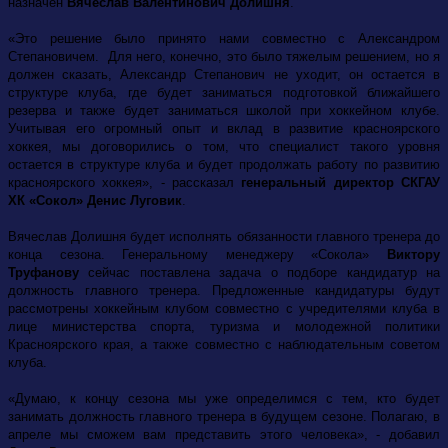
назначен
Вячеслав Валентинович Долишня
.
«Это решение было принято нами совместно с Александром
Степановичем. Для него, конечно, это было тяжелым решением, но я
должен сказать, Александр Степанович не уходит, он остается в
структуре клуба, где будет заниматься подготовкой ближайшего
резерва и также будет заниматься школой при хоккейном клубе.
Учитывая его огромный опыт и вклад в развитие красноярского
хоккея, мы договорились о том, что специалист такого уровня
остается в структуре клуба и будет продолжать работу по развитию
красноярского хоккея», - рассказал
генеральный директор СКГАУ
ХК «Сокол» Денис Луговик
.
Вячеслав Долишня будет исполнять обязанности главного тренера до
конца сезона. Генеральному менеджеру «Сокола»
Виктору
Труфанову
сейчас поставлена задача о подборе кандидатур на
должность главного тренера. Предложенные кандидатуры будут
рассмотрены хоккейным клубом совместно с учредителями клуба в
лице министерства спорта, туризма и молодежной политики
Красноярского края, а также совместно с наблюдательным советом
клуба.
«Думаю, к концу сезона мы уже определимся с тем, кто будет
занимать должность главного тренера в будущем сезоне. Полагаю, в
апреле мы сможем вам представить этого человека», - добавил