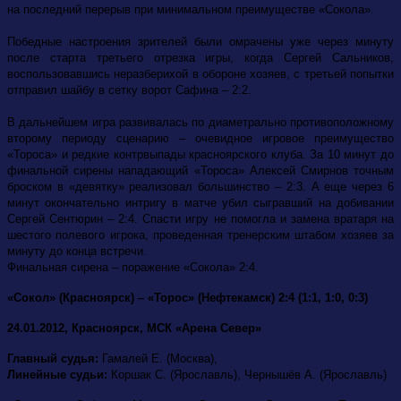
на последний перерыв при минимальном преимуществе «Сокола».
Победные настроения зрителей были омрачены уже через минуту
после старта третьего отрезка игры, когда Сергей Сальников,
воспользовавшись неразберихой в обороне хозяев, с третьей попытки
отправил шайбу в сетку ворот Сафина – 2:2.
В дальнейшем игра развивалась по диаметрально противоположному
второму периоду сценарию – очевидное игровое преимущество
«Тороса» и редкие контрвыпады красноярского клуба. За 10 минут до
финальной сирены нападающий «Тороса» Алексей Смирнов точным
броском в «девятку» реализовал большинство – 2:3. А еще через 6
минут окончательно интригу в матче убил сыгравший на добивании
Сергей Сентюрин – 2:4. Спасти игру не помогла и замена вратаря на
шестого полевого игрока, проведенная тренерским штабом хозяев за
минуту до конца встречи.
Финальная сирена – поражение «Сокола» 2:4.
«Сокол» (Красноярск) – «Торос» (Нефтекамск) 2:4 (1:1, 1:0, 0:3)
24.01.2012, Красноярск, МСК «Арена Север»
Главный судья:
Гамалей Е. (Москва),
Линейные судьи:
Коршак С. (Ярославль), Чернышёв А. (Ярославль)