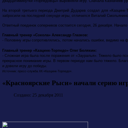
двадцатиминутки «торпедовцы» выровняли игру. Сначала Казначеев ур
На второй третьего периода Дмитрий Дударев создал для «Казцинк-
забросили на последней секунде игры, отличился Виталий Смольянино
Ответный поединок соперников состоится сегодня, 26 декабря. Начало
Главный тренер «Сокола» Александр Глазков:
- Половину игры сопротивлялись, потом начались ошибки, видимо на 
Главный тренер «Казцинк-Торпедо» Олег Болякин:
- Сложная игра была после поражения от «Зауралья». Тяжело было пси
прекрасное понимание игры. В первом периоде нам было тяжело. Благо
и довели игру до победы.
Источник: пресс-служба ХК «Казцинк-Торпедо».
«Красноярские Рыси» начали серию иг
Создано: 25 декабря 2011