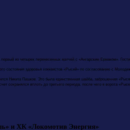
первый из четырех перенесенных матчей с «Ангарским Ермаком». Гости 
ого состояния здоровья хоккеистов «Рысей» по согласованию с Молодеж
чился Никита Пашков. Это была единственная шайба, заброшенная «Рысям
чет сохранялся вплоть до третьего периода, после чего в ворота «Рысе
ль» и ХК «Локомотив Энергия»