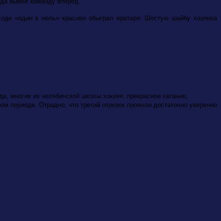
ода вывел команду вперед.
ходе «один в ноль» красиво обыграл вратаря. Шестую шайбу хозяева
а, многие из челябинской школы хоккея: прекрасное катание,
ом периоде. Отрадно, что третий отрезок провели достаточно уверенно