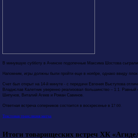
В минувшую субботу в Ачинске подопечные Максима Шостова сыграли 
Напомним, игры должны были пройти еще в ноябре, однако ввиду плох
Счет был открыт на 14-й минуте - с передачи Евгения Выступова отли
Владислав Калетник уверенно реализовал большинство – 1:1. Равный с
Шипунов, Виталий Агеев и Роман Савинов.
Ответная встреча соперников состоится в воскресенье в 1
7.00.
Текстовая трансляция матча
Итоги товарищеских встреч ХК «Агиде