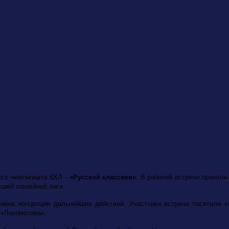
»
ного чемпионата ВХЛ -
«Русской классики»
. В рабочей встрече приняли
сшей хоккейной лиги.
ена концепция дальнейших действий. Участники встречи посетили «
 «Локомотива».