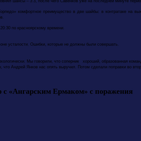
овнял шансы – 3:3, после чего Савенков уже на последней минуте пери
Торпедо» комфортное преимущество в две шайбы: в контратаке на вы
в.
 20:30 по красноярскому времени.
фоне усталости. Ошибки, которые не должны были совершать.
хологически. Мы говорили, что соперник хороший, образованная команд
, что Андрей Янков нас опять выручил. Потом сделали поправки во втор
р с «Ангарским Ермаком» с поражения