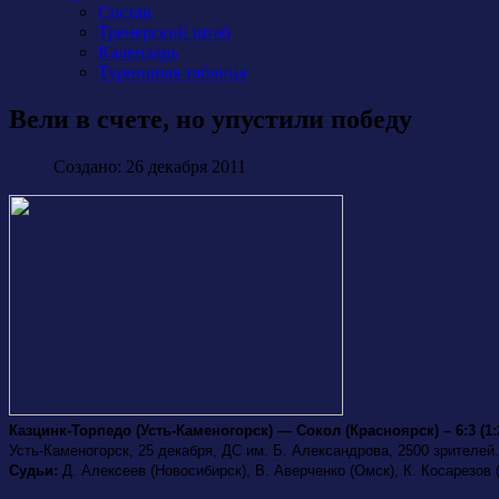
Состав
Тренерский штаб
Календарь
Турнирная таблица
Вели в счете, но упустили победу
Создано: 26 декабря 2011
Казцинк-Торпедо (Усть-Каменогорск) — Сокол (Красноярск) – 6:3 (1:2,
Усть-Каменогорск, 25 декабря, ДС им. Б. Александрова, 2500 зрителей.
Судьи:
Д. Алексеев (Новосибирск), В. Аверченко (Омск), К. Косарезов 