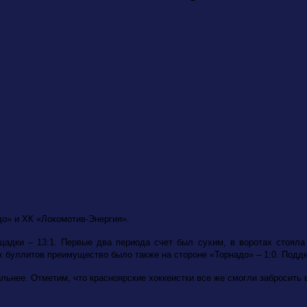
до» и ХК «Локомотив-Энергия».
щадки – 13:1. Первые два периода счет был сухим, в воротах стояла
х буллитов преимущество было также на стороне «Торнадо» – 1:0. Подд
ее. Отметим, что красноярские хоккеистки все же смогли забросить в во