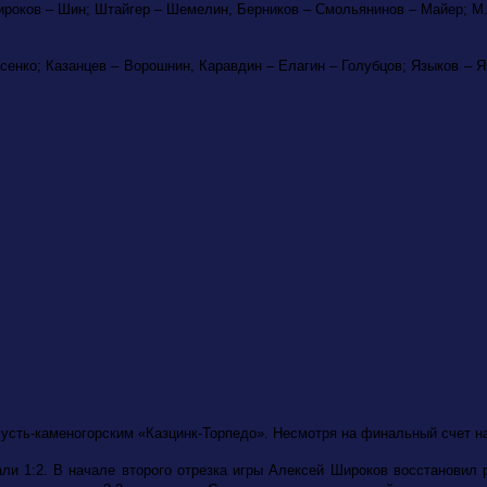
ироков – Шин; Штайгер – Шемелин, Берников – Смольянинов – Майер; М.
енко; Казанцев – Ворошнин, Каравдин – Елагин – Голубцов; Языков – Я
усть-каменогорским «Казцинк-Торпедо». Несмотря на финальный счет на т
али 1:2. В начале второго отрезка игры Алексей Широков восстановил р