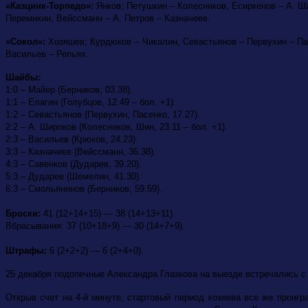
«Казцинк-Торпедо»:
Янков; Петушкин – Колесников, Есиркенов – А. Ш
Перемикин, Вейссманн – А. Петров – Казначеев.
«Сокол»:
Хозяшев; Курдюков – Чикалин, Севастьянов – Первухин – Пас
Васильев – Репьях.
Шайбы:
1:0 – Майер (Берников, 03.38).
1:1 – Елагин (Голубцов, 12.49 – бол. +1).
1:2 – Севастьянов (Первухин, Пасенко, 17.27).
2:2 – А. Широков (Колесников, Шин, 23.11 – бол. +1).
2:3 – Васильев (Крюков, 24.23).
3:3 – Казначеев (Вейссманн, 36.38).
4:3 – Савенков (Дударев, 39.20).
5:3 – Дударев (Шемелин, 41.30).
6:3 – Смольянинов (Берников, 59.59).
Броски:
41 (12+14+15) — 38 (14+13+11).
Вбрасывания: 37 (10+18+9) — 30 (14+7+9).
Штрафы:
6 (2+2+2) — 6 (2+4+0).
25 декабря подопечные Александра Глазкова на выезде встречались с 
Открыв счет на 4-й минуте, стартовый период хозяева все же проигр