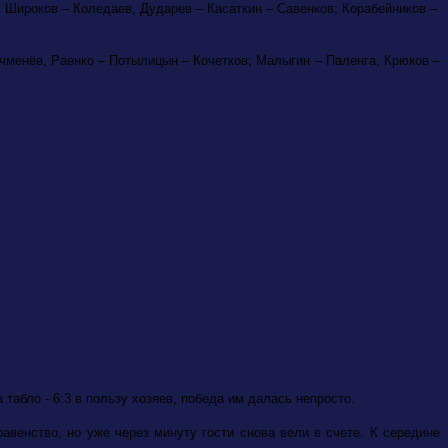
 Широков – Коледаев, Дударев – Касаткин – Савенков; Корабейников –
чменёв, Раенко – Потылицын – Кочетков; Малыгин – Паленга, Крюков –
абло - 6:3 в пользу хозяев, победа им далась непросто.
авенство, но уже через минуту гости снова вели в счете. К середине