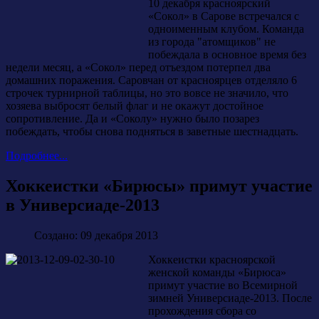
10 декабря красноярский
«Сокол» в Сарове встречался с
одноименным клубом. Команда
из города "атомщиков" не
побеждала в основное время без
недели месяц, а «Сокол» перед отъездом потерпел два
домашних поражения. Саровчан от красноярцев отделяло 6
строчек турнирной таблицы, но это вовсе не значило, что
хозяева выбросят белый флаг и не окажут достойное
сопротивление. Да и «Соколу» нужно было позарез
побеждать, чтобы снова подняться в заветные шестнадцать.
Подробнее...
Хоккеистки «Бирюсы» примут участие
в Универсиаде-2013
Создано: 09 декабря 2013
Хоккеистки красноярской
женской команды «Бирюса»
примут участие во Всемирной
зимней Универсиаде-2013. После
прохождения сбора со