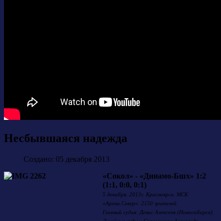
Несбывшаяся надежда
Создано: 05 декабря 2013
«Сокол» - «Динамо-Бшх» 1:2
(1:1, 0:0, 0:1)
5 декабря. 2013г. Красноярск. МСК
«Арена.Север». 2150 зрителей
Главный судья: Денис Алексеев (Новосибирск).