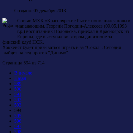
Создано: 05 декабря 2013
Состав МХК «Красноярские Рыси» пополнился новым
нападающим. Георгий Погодин-Алексеев (09.05.1993
г.р.) воспитанник Подольска, приехал в Красноярск из
Европы, где выступал во втором дивизионе за
финский клуб HCK.
Хоккеист будет призываться играть и за "Сокол". Сегодня
выйдет на лед против "Динамо".
Страница 594 из 714
В начало
Назад
589
590
591
592
593
594
595
596
597
598