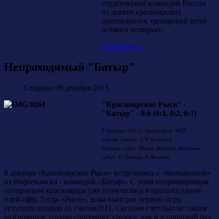
студенческой командой России
из девяти красноярских
претенденток тренерский штаб
оставил четверых.
Подробнее...
Непроходимый "Батыр"
Создано: 08 декабря 2013
"Красноярские Рыси" -
"Батыр" - 0:6 (0:3, 0:2, 0:1)
8 декабря. 2013г. Красноярск. МСК
«Арена.Север». 270 зрителей
Главный судья: Шерер Максим. Линейные
судьи: П.Луговик. А.Ячменев.
8 декабря «Красноярские Рыси» встречались с «молодежкой»
из Нефтекамска - командой «Батыр». С этим непримиримым
соперником красноярцы уже помучились в прошлогоднем
плей-офф. Тогда «Рыси», дома выиграв первую игру,
уступили вторую со счетом 0:11. Сегодня счет был не таким
разгромным, однако сопернику удалось, как и в прошлый раз,