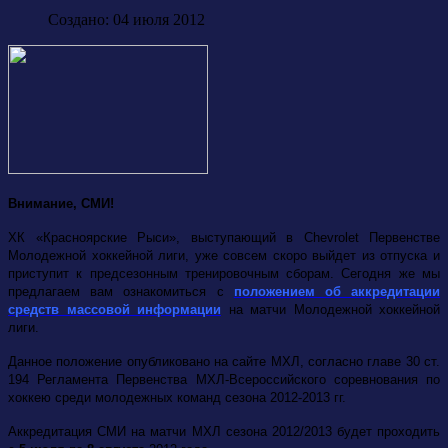
Создано: 04 июля 2012
Внимание, СМИ!
ХК «Красноярские Рыси», выступающий в
Chevrolet
Первенстве
Молодежной хоккейной лиги, уже совсем скоро выйдет из отпуска и
приступит к предсезонным тренировочным сборам. Сегодня же мы
предлагаем вам ознакомиться с
положением об аккредитации
средств массовой информации
на матчи Молодежной хоккейной
лиги.
Данное положение опубликовано на сайте МХЛ, согласно главе 30 ст.
194 Регламента Первенства МХЛ-Всероссийского соревнования по
хоккею среди молодежных команд сезона 2012-2013 гг.
Аккредитация СМИ на матчи МХЛ сезона 2012/2013 будет проходить