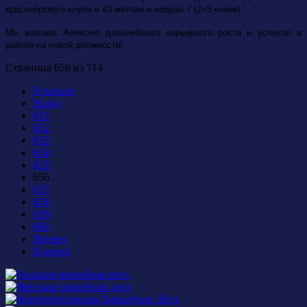
красноярского клуба в 43 матчах и набрал 7 (2+5 очков).
Мы желаем Алексею дальнейшего карьерного роста и успехов в
работе на новой должности!
Страница 656 из 714
В начало
Назад
651
652
653
654
655
656
657
658
659
660
Вперед
В конец