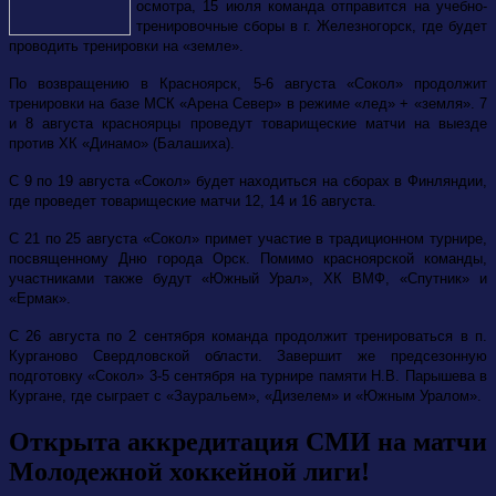
осмотра, 15 июля команда отправится на учебно-
тренировочные сборы в г. Железногорск, где будет
проводить тренировки на «земле».
По возвращению в Красноярск, 5-6 августа «Сокол» продолжит
тренировки на базе МСК «Арена Север» в режиме «лед» + «земля». 7
и 8 августа красноярцы проведут товарищеские матчи на выезде
против ХК «Динамо» (Балашиха).
С 9 по 19 августа «Сокол» будет находиться на сборах в Финляндии,
где проведет товарищеские матчи 12, 14 и 16 августа.
С 21 по 25 августа «Сокол» примет участие в традиционном турнире,
посвященному Дню города Орск. Помимо красноярской команды,
участниками также будут
«Южный Урал», ХК ВМФ, «Спутник» и
«Ермак».
С 26 августа по 2 сентября команда продолжит тренироваться в п.
Курганово Свердловской области. Завершит же предсезонную
подготовку «Сокол» 3-5 сентября на турнире
памяти Н.В. Парышева в
Кургане,
где сыграет с «Зауральем», «Дизелем» и «Южным Уралом».
Открыта аккредитация СМИ на матчи
Молодежной хоккейной лиги!