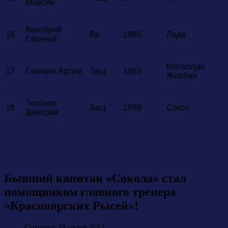
Максим
Конобрий
16
Вр
1985
Лада
Евгений
Металлург
17
Глинкин Артем
Защ
1983
Жлобин
Тихонов
18
Защ
1989
Сокол
Дмитрий
Бывший капитан «Сокола» стал
помощником главного тренера
«Красноярских Рысей»!
Создано: 28 июня 2012