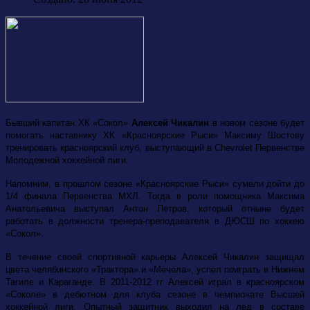
Бывший капитан ХК «Сокол»
Алексей Чикалин
в новом сезоне будет
помогать наставнику ХК «Красноярские Рыси» Максиму Шостову
тренировать красноярский клуб, выступающий в
Chevrolet
Первенстве
Молодежной хоккейной лиги.
Напомним, в прошлом сезоне «Красноярские Рыси» сумели дойти до
1/4 финала
Первенства МХЛ. Тогда в роли помощника Максима
Анатольевича выступал Антон Петров, который отныне будет
работать в должности тренера-преподавателя в ДЮСШ по хоккею
«Сокол».
В течение своей спортивной карьеры Алексей Чикалин защищал
цвета челябинского «Трактора» и «Мечела», успел поиграть в Нижнем
Тагиле и Караганде. В 2011-2012 гг Алексей играл в красноярском
«Соколе» в дебютном для клуба сезоне в чемпионате Высшей
хоккейной лиги. Опытный защитник выходил на лед в составе