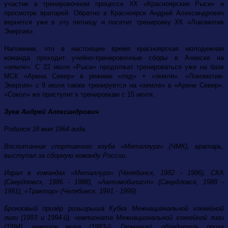
участие в тренировочном процессе ХК «Красноярские Рыси» и
просмотре вратарей. Обратно в Красноярск Андрей Александрович
вернется уже в эту пятницу и посетит тренировку ХК «Локомотив
Энергия».
Напомним, что в настоящее время красноярская молодежная
команда проходит учебно-тренировочные сборы в Ачинске на
«земле». С 22 июля «Рыси» продолжат тренироваться уже на базе
МСК «Арена Север» в режиме «лед» + «земля». «Локомотив-
Энергия» с 9 июля также тренируется на «земле» в «Арене Север».
«Сокол» же приступит к тренировкам с 15 июля.
Зуев Андрей Александрович
Родился 18 мая 1964 года.
Воспитанник спортивного клуба «Металлург» (ЧМК), вратарь,
выступал за сборную команду России.
Играл в командах «Металлург» (Челябинск, 1982 - 1986), СКА
(Свердловск, 1986 - 1988), «Автомобилист» (Свердловск, 1988 -
1991), «Трактор» (Челябинск, 1991 - 1999).
Бронзовый призёр розыгрыша Кубка Межнациональной хоккейной
лиги (1993 и 1994-й), чемпионата Межнациональной хоккейной лиги
(1994), чемпион мира (1993-й, Германия), обладатель приза