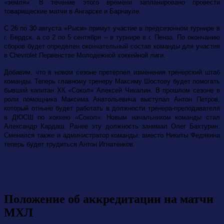
«земля». В течение этого времени запланировано провести
товарищеские матчи в Ангарске и Барнауле.
С 26 по 30 августа «Рыси» примут участие в предсезонном турнире в
г. Бердск, а со 2 по 5 сентября – в турнире в г. Пенза. По окончанию
сборов будет определен окончательный состав команды для участия
в
Chevrolet
Первенстве Молодежной хоккейной лиги.
Добавим, что в новом сезоне претерпел изменения тренерский штаб
команды. Теперь главному тренеру Максиму Шостову будет помогать
бывший капитан ХК «Сокол» Алексей Чикалин. В прошлом сезоне в
роли помощника Максима Анатольевича выступал Антон Петров,
который отныне будет работать в должности тренера-преподавателя
в ДЮСШ по хоккею «Сокол». Новым начальником команды стал
Александр Кардаш. Ранее эту должность занимал Олег Бахтурин.
Сменился также и администратор команды: вместо Никиты Федякина
теперь будет трудиться Антон Игнатенков.
Положение об аккредитации на матчи
МХЛ