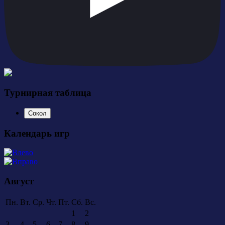
Турнирная таблица
Сокол
Календарь игр
Август
Пн.
Вт.
Ср.
Чт.
Пт.
Сб.
Вс.
1
2
3
4
5
6
7
8
9