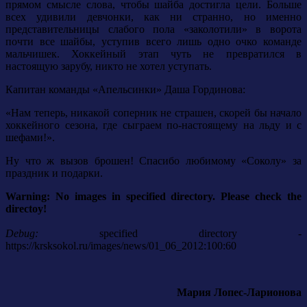
прямом смысле слова, чтобы шайба достигла цели. Больше
всех удивили девчонки, как ни странно, но именно
представительницы слабого пола «заколотили» в ворота
почти все шайбы, уступив всего лишь одно очко команде
мальчишек. Хоккейный этап чуть не превратился в
настоящую зарубу, никто не хотел уступать.
Капитан команды «Апельсинки» Даша Гординова:
«Нам теперь, никакой соперник не страшен, скорей бы начало
хоккейного сезона, где сыграем по-настоящему на льду и с
шефами!».
Ну что ж вызов брошен! Спасибо любимому «Соколу» за
праздник и подарки.
Warning: No images in specified directory. Please check the
directoy!
Debug:
specified directory -
https://krsksokol.ru/images/news/01_06_2012:100:60
Мария Лопес-Ларионова