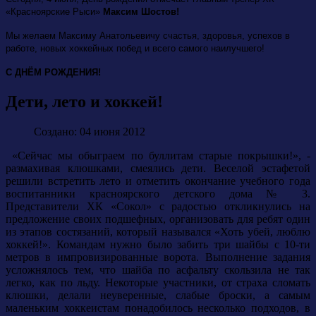
«Красноярские Рыси»
Максим Шостов!
Мы желаем Максиму Анатольевичу счастья, здоровья, успехов в
работе, новых хоккейных побед и всего самого наилучшего!
С ДНЁМ РОЖДЕНИЯ!
Дети, лето и хоккей!
Создано: 04 июня 2012
«Сейчас мы обыграем по буллитам старые покрышки!», -
размахивая клюшками, смеялись дети. Веселой эстафетой
решили встретить лето и отметить окончание учебного года
воспитанники красноярского детского дома № 3.
Представители ХК «Сокол» с радостью откликнулись на
предложение своих подшефных, организовать для ребят один
из этапов состязаний, который назывался «Хоть убей, люблю
хоккей!». Командам нужно было забить три шайбы с 10-ти
метров в импровизированные ворота. Выполнение задания
усложнялось тем, что шайба по асфальту скользила не так
легко, как по льду. Некоторые участники, от страха сломать
клюшки, делали неуверенные, слабые броски, а самым
маленьким хоккеистам понадобилось несколько подходов, в