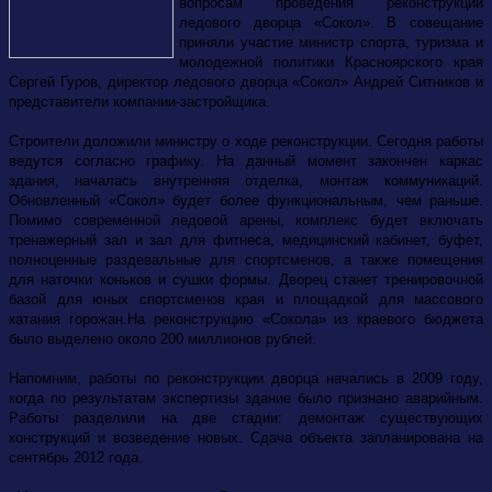
вопросам проведения реконструкции
ледового дворца «Сокол». В совещание
приняли участие министр спорта, туризма и
молодежной политики Красноярского края
Сергей Гуров, директор ледового дворца «Сокол» Андрей Ситников и
представители компании-застройщика.
Строители доложили министру о ходе реконструкции. Сегодня работы
ведутся согласно графику. На данный момент закончен каркас
здания, началась внутренняя отделка, монтаж коммуникаций.
Обновленный «Сокол» будет более функциональным, чем раньше.
Помимо современной ледовой арены, комплекс будет включать
тренажерный зал и зал для фитнеса, медицинский кабинет, буфет,
полноценные раздевальные для спортсменов, а также помещения
для наточки коньков и сушки формы. Дворец станет тренировочной
базой для юных спортсменов края и площадкой для массового
катания горожан.
На реконструкцию «Сокола» из краевого бюджета
было выделено около 200 миллионов рублей.
Напомним, работы по реконструкции дворца начались в 2009 году,
когда по результатам экспертизы здание было признано аварийным.
Работы разделили на две стадии: демонтаж существующих
конструкций и возведение новых. Сдача объекта запланирована на
сентябрь 2012 года.