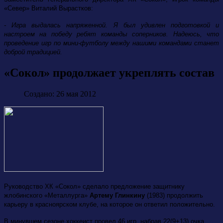
«Север» Виталий Вырастков:
- Игра выдалась напряженной. Я был удивлен подготовкой и
настроем на победу ребят команды соперников. Надеюсь, что
проведение игр по мини-футболу между нашими командами станет
доброй традицией.
«Сокол» продолжает укреплять состав
Создано: 26 мая 2012
Руководство ХК «Сокол» сделало предложение з
ащитнику
жлобинского «Металлурга»
Артему Глинкину
(1983) продолжить
карьеру в красноярском клубе, на которое он ответил положительно.
В минувшем сезоне хоккеист провел 46 игр, набрав 22(9+13) очка.