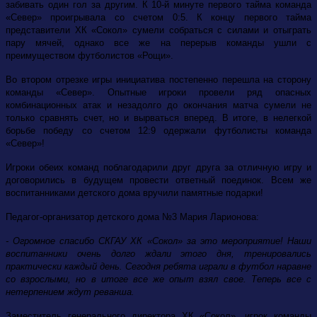
забивать один гол за другим. К 10-й минуте первого тайма команда
«Север» проигрывала со счетом 0:5. К концу первого тайма
представители ХК «Сокол» сумели собраться с силами и отыграть
пару мячей, однако все же на перерыв команды ушли с
преимуществом футболистов «Рощи».
Во втором отрезке игры инициатива постепенно перешла на сторону
команды «Север». Опытные игроки провели ряд опасных
комбинационных атак и незадолго до окончания матча сумели не
только сравнять счет, но и вырваться вперед. В итоге, в нелегкой
борьбе победу со счетом 12:9 одержали футболисты команда
«Север»!
Игроки обеих команд поблагодарили друг друга за отличную игру и
договорились в будущем провести ответный поединок. Всем же
воспитанниками детского дома вручили памятные подарки!
Педагог-организатор детского дома №3 Мария Ларионова:
- Огромное спасибо СКГАУ ХК «Сокол» за это мероприятие! Наши
воспитанники очень долго ждали этого дня, тренировались
практически каждый день. Сегодня ребята играли в футбол наравне
со взрослыми, но в итоге все же опыт взял свое. Теперь все с
нетерпением ждут реванша.
Заместитель генерального директора ХК «Сокол», игрок команды