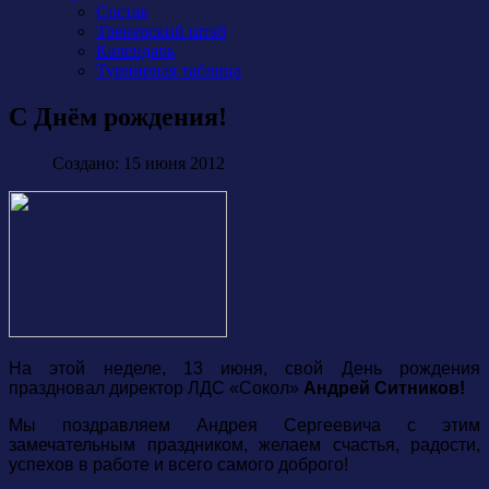
Состав
Тренерский штаб
Календарь
Турнирная таблица
С Днём рождения!
Создано: 15 июня 2012
На этой неделе, 13 июня, свой День рождения
праздновал директор ЛДС «Сокол»
Андрей Ситников!
Мы поздравляем Андрея Сергеевича с этим
замечательным праздником, желаем счастья, радости,
успехов в работе и всего самого доброго!