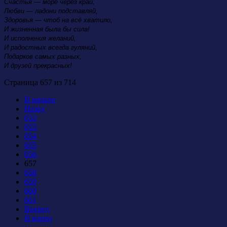
Счастья — море через край,
Любви — ладони подставляй,
Здоровья — чтоб на всё хватило,
И жизненная была бы сила!
И исполнения желаний,
И радостных всегда гуляний,
Подарков самых разных,
И друзей прекрасных!
Страница 657 из 714
В начало
Назад
652
653
654
655
656
657
658
659
660
661
Вперед
В конец