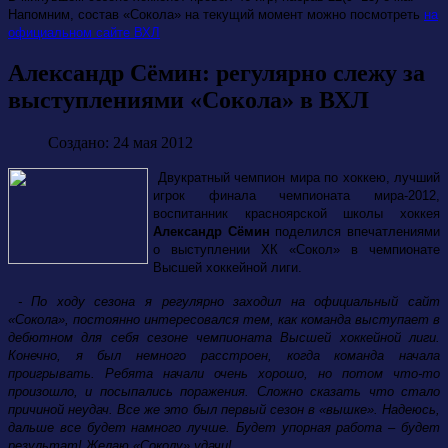
Напомним, состав «Сокола» на текущий момент можно посмотреть
на
официальном сайте ВХЛ
Александр Сёмин: регулярно слежу за
выступлениями «Сокола» в ВХЛ
Создано: 24 мая 2012
Двукратный чемпион мира по хоккею, лучший
игрок финала чемпионата мира-2012,
воспитанник красноярской школы хоккея
Александр Сёмин
поделился впечатлениями
о выступлении ХК «Сокол» в чемпионате
Высшей хоккейной лиги.
- По ходу сезона я регулярно заходил на официальный сайт
«Сокола», постоянно интересовался тем, как команда выступает в
дебютном для себя сезоне чемпионата Высшей хоккейной лиги.
Конечно, я был немного расстроен, когда команда начала
проигрывать. Ребята начали очень хорошо, но потом что-то
произошло, и посыпались поражения. Сложно сказать что стало
причиной неудач. Все же это был первый сезон в «вышке». Надеюсь,
дальше все будет намного лучше. Будет упорная работа – будет
результат! Желаю «Соколу» удачи!