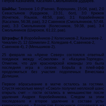
Петров-Казначеев, Касаткин-Смольянинов-Дударев.
Шайбы:
Тихонов 1:0 (Раенко, Ворошнин, 15:04, рав), 2:0
Севастьянов (Курдюков, 23:31, бол), 3:0 Крюков
(Кочетков, Языков, 48:58, рав), 3:1 Корабейников
(Касаткин, 56:38, рав), 3:2 Савенков (Смольянинов, 57:48,
рав), 3:3 Смольянинов (Колесников, 59:38, рав), 3:4
Смольянинов (Широков, 61:22, рав).
Штрафы: 8
(Коробейников-2 Колесников-2, Казначеев-2,
Чикалин-2), 12 (Шемелин-2, Коледаев-4, Савенков-2,
Савенков-4), 2 (Меньшиков-2).
25 февраля на «Арене Север» состоялся ответный
поединок между «Соколом» и «Казцинк-Торпедо».
Отметим, что для красноярской команды это была
последняя игра в сезоне. Борьба в плей-офф
продолжиться без участия подопечных Вячеслава
Долишни.
Первое вбрасывание в матче осталось за гостями.
Спустя несколько минут «Сокол» получил неплохой шанс
открыть счет – гости остались в меньшинстве после
удаления Андрея Коробейникова. Следом за этим
последовало и второе удаление в составе усть-
каменогонрцев - Владислав Колесников отправился на