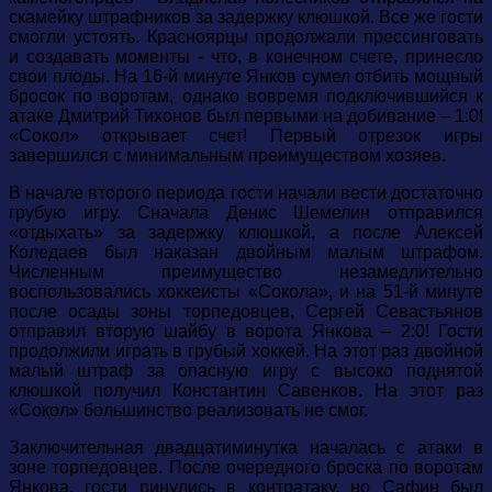
скамейку штрафников за задержку клюшкой. Все же гости
смогли устоять. Красноярцы продолжали прессинговать
и создавать моменты - что, в конечном счете, принесло
свои плоды. На 16-й минуте Янков сумел отбить мощный
бросок по воротам, однако вовремя подключившийся к
атаке Дмитрий Тихонов был первыми на добивание – 1:0!
«Сокол» открывает счет! Первый отрезок игры
завершился с минимальным преимуществом хозяев.
В начале второго периода гости начали вести достаточно
грубую игру. Сначала Денис Шемелин отправился
«отдыхать» за задержку клюшкой, а после Алексей
Коледаев был наказан двойным малым штрафом.
Численным преимущество незамедлительно
воспользовались хоккеисты «Сокола», и на 51-й минуте
после осады зоны торпедовцев, Сергей Севастьянов
отправил вторую шайбу в ворота Янкова – 2:0! Гости
продолжили играть в грубый хоккей. На этот раз двойной
малый штраф за опасную игру с высоко поднятой
клюшкой получил Константин Савенков. На этот раз
«Сокол» большинство реализовать не смог.
Заключительная двадцатиминутка началась с атаки в
зоне торпедовцев. После очередного броска по воротам
Янкова, гости ринулись в контратаку, но Сафин был