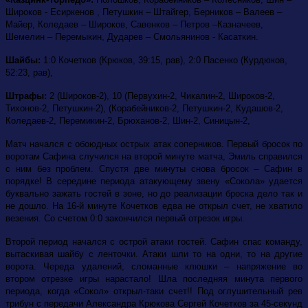
Широков - Есиркенов , Петушкин – Штайгер, Берников – Валеев –
Майер, Коледаев – Широков, Савенков – Петров –Казначеев,
Шемелин – Перемыкин, Дударев – Смольянинов - Касаткин.
Шайбы:
1:0 Кочетков (Крюков, 39:15, рав), 2:0 Пасенко (Курдюков,
52:23, рав),
Штрафы:
2
(Широков-2), 10 (Первухин-2, Чикалин-2, Широков-2,
Тихонов-2, Петушкин-2), (Корабейников-2, Петушкин-2, Кудашов-2,
Коледаев-2, Перемикин-2, Брюханов-2, Шин-2, Синицын-2,
Матч начался с обоюдных острых атак соперников. Первый бросок по
воротам Сафина случился на второй минуте матча, Эмиль справился
с ним без проблем. Спустя две минуты снова бросок – Сафин в
порядке! В середине периода атакующему звену «Сокола» удается
буквально зажать гостей в зоне, но до реализации броска дело так и
не дошло. На 16-й минуте Кочетков едва не открыл счет, не хватило
везения. Со счетом 0:0 закончился первый отрезок игры.
Второй период начался с острой атаки гостей. Сафин спас команду,
вытаскивая шайбу с ленточки. Атаки шли то на одни, то на другие
ворота. Череда удалений, сломанные клюшки – напряжение во
втором отрезке игры нарастало! Шла последняя минута первого
периода, когда «Сокол» открыл-таки счет!! Под оглушительный рев
трибун с передачи Александра Крюкова Сергей Кочетков за 45-секунд