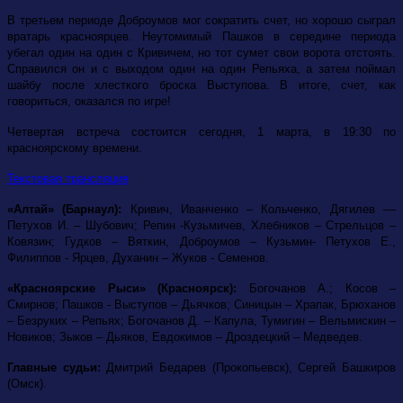
В третьем периоде Доброумов мог сократить счет, но хорошо сыграл
вратарь красноярцев. Неутомимый Пашков в середине периода
убегал один на один с Кривичем, но тот сумет свои ворота отстоять.
Справился он и с выходом один на один Репьяха, а затем поймал
шайбу после хлесткого броска Выступова. В итоге, счет, как
говориться, оказался по игре!
Четвертая встреча состоится сегодня, 1 марта, в 19:30 по
красноярскому времени.
Текстовая трансляция
«Алтай» (Барнаул):
Кривич, Иванченко – Кольченко, Дягилев ––
Петухов И. – Шубович; Репин -Кузьмичев, Хлебников – Стрельцов –
Ковязин; Гудков – Вяткин, Доброумов – Кузьмин- Петухов Е.,
Филиппов - Ярцев, Духанин – Жуков - Семенов.
«Красноярские Рыси» (Красноярск):
Богочанов А.; Косов –
Смирнов; Пашков - Выступов – Дьячков; Синицын – Храпак, Брюханов
– Безруких – Репьях; Богочанов Д. – Капула, Тумигин – Вельмискин –
Новиков; Зыков – Дьяков, Евдокимов – Дроздецкий – Медведев.
Главные судьи:
Дмитрий Бедарев (Прокопьевск), Сергей Башкиров
(Омск).