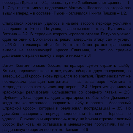
переиграл Кривича – 0:1, правда, тут же Хлебников счет сравнял – 1-
1. Спустя пять минут подопечные Максима Шостова во второй раз
вышли вперед – в составе «Рысей» отличился Никита Пашков – 1:2.
Отыграться хозяевам удалось в начале второго периода усилиями
нападающего Егора Петухова, завершившего атаку Кузьмина и
Вяткина – 2-2. В середине второго игрового отрезка Петухов убежал
один на один с Богочановым, решил завершить атаку сам и угодил
шайбой в голкипера «Рысей». В ответной контратаке красноярцы
вывели на завершающий бросок Синицына, и тот со средней
дистанции отправил шайбу в ворота низом – 2:3!
Затем Ковязин опасно бросал, но вратарь сумел отразить шайбу.
Вяткин, подключившись к атаке, сумел обыграть двух соперников, но
завершающий бросок вновь пришелся во вратаря. Практически тут же
последовала разящая контратака - пас из-за ворот «Алтая» и
Медведев завершает усилия партнеров – 2:4. Через четыре минуты
красноярцы реализовали большинство со среднего пятака – 2:5.
Шубович убегал один на один с вратарем, но был сбит Дьяковым,
когда только оставалось направить шайбу в ворота – бесспорный
штрафной бросок, который и реализовал пострадавший – 3:5. Но
достойно завершить период подопечным Евгения Чернова не
удалось. Сначала они «прозевали» атаку, но Кривич отразил сложный
бросок Дьячкова, но оставшись в меньшинстве пропустили. Гол «в
раздевалку» оформил все тот же Пашков – 3:6.