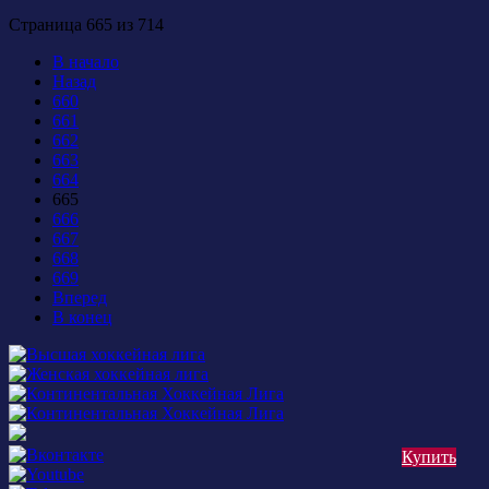
Страница 665 из 714
В начало
Назад
660
661
662
663
664
665
666
667
668
669
Вперед
В конец
Купить