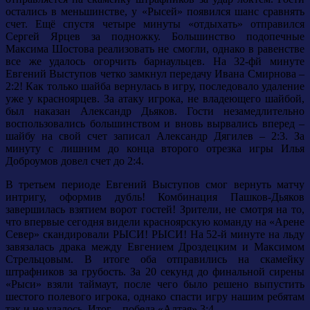
остались в меньшинстве, у «Рысей» появился шанс сравнять
счет. Ещё спустя четыре минуты «отдыхать» отправился
Сергей Ярцев за подножку. Большинство подопечные
Максима Шостова реализовать не смогли, однако в равенстве
все же удалось огорчить барнаульцев. На 32-фй минуте
Евгений Выступов четко замкнул передачу Ивана Смирнова –
2:2! Как только шайба вернулась в игру, последовало удаление
уже у красноярцев. За атаку игрока, не владеющего шайбой,
был наказан Александр Дьяков. Гости незамедлительно
воспользовались большинством и вновь вырвались вперед –
шайбу на свой счет записал Александр Дягилев – 2:3. За
минуту с лишним до конца второго отрезка игры Илья
Доброумов довел счет до 2:4.
В третьем периоде Евгений Выступов смог вернуть матчу
интригу, оформив дубль! Комбинация Пашков-Дьяков
завершилась взятием ворот гостей! Зрители, не смотря на то,
что впервые сегодня видели красноярскую команду на «Арене
Север» скандировали РЫСИ! РЫСИ! На 52-й минуте на льду
завязалась драка между Евгением Дроздецким и Максимом
Стрельцовым. В итоге оба отправились на скамейку
штрафников за грубость. За 20 секунд до финальной сирены
«Рыси» взяли таймаут, после чего было решено выпустить
шестого полевого игрока, однако спасти игру нашим ребятам
так и не удалось. Итог – победа «Алтая» 3:4.