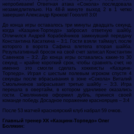
непробиваем! Ответная атака «Сокола» последовала
незамедлительно. На 48-й минуте выход 2 в 1 четко
завершил Александр Крюков! Гооолл!! 3:0!
До конца игры оставалось три минуты двадцать секунд,
когда «Казцинк-Торпедо» забросил ответную шайбу.
Отличился Андрей Корабейников замкнувший передачу
Константина Касаткина – 3:1. Гости взяли таймаут, после
которого в ворота Сафина влетела вторая шайба.
Результативный бросок на свой счет записал Константин
Савенков – 3:2. До конца игры оставались какие-то 30
секунд – крайне короткий срок, чтобы сравнять счет, но
именно это смогли сделать хоккеисты «Казцинк-
Торпедо». Играя с шестым полевым игроком спустя 4
секунды после вбрасывания в зоне «Сокола» Виталий
Смольянинов забрасывает третью шайбу – 3:3. Игра
перешла в овертайм, в котором удачливее оказались
гости. Смолянинов оформил дубль, принеся своей
команде победу. Досадное поражение красноярцев – 3:4
После 53 матчей красноярский клуб набрал 59 очков.
Главный тренер ХК «Казцинк-Торпедо» Олег
Болякин: