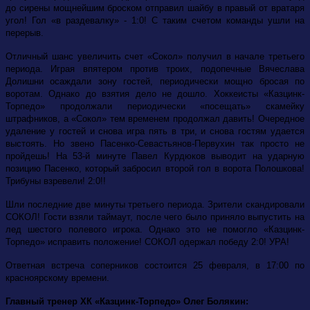
до сирены мощнейшим броском отправил шайбу в правый от вратаря
угол! Гол «в раздевалку» - 1:0! С таким счетом команды ушли на
перерыв.
Отличный шанс увеличить счет «Сокол» получил в начале третьего
периода. Играя впятером против троих, подопечные Вячеслава
Долишни осаждали зону гостей, периодически мощно бросая по
воротам. Однако до взятия дело не дошло. Хоккеисты «Казцинк-
Торпедо» продолжали периодически «посещать» скамейку
штрафников, а «Сокол» тем временем продолжал давить! Очередное
удаление у гостей и снова игра пять в три, и снова гостям удается
выстоять. Но звено Пасенко-Севастьянов-Первухин так просто не
пройдешь! На 53-й минуте Павел Курдюков выводит на ударную
позицию Пасенко, который забросил второй гол в ворота Полошкова!
Трибуны взревели! 2:0!!
Шли последние две минуты третьего периода. Зрители скандировали
СОКОЛ! Гости взяли таймаут, после чего было приняло выпустить на
лед шестого полевого игрока. Однако это не помогло «Казцинк-
Торпедо» исправить положение! СОКОЛ одержал победу 2:0! УРА!
Ответная встреча соперников состоится 25 февраля, в 17:00 по
красноярскому времени.
Главный тренер ХК «Казцинк-Торпедо» Олег Болякин: