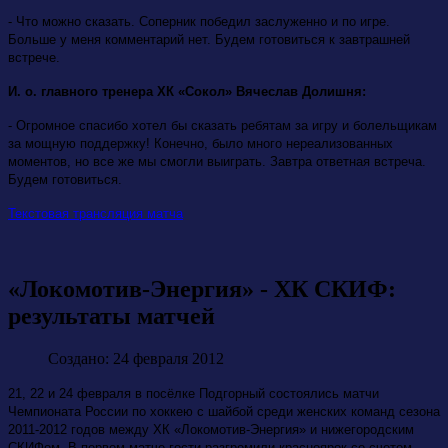
- Что можно сказать. Соперник победил заслуженно и по игре.
Больше у меня комментарий нет. Будем готовиться к завтрашней
встрече.
И. о. главного тренера ХК «Сокол» Вячеслав Долишня:
- Огромное спасибо хотел бы сказать ребятам за игру и болельщикам
за мощную поддержку! Конечно, было много нереализованных
моментов, но все же мы смогли выиграть. Завтра ответная встреча.
Будем готовиться.
Текстовая трансляция матча
«Локомотив-Энергия» - ХК СКИФ:
результаты матчей
Создано: 24 февраля 2012
21, 22 и 24 февраля в посёлке Подгорный состоялись матчи
Чемпионата России по хоккею с шайбой среди женских команд сезона
2011-2012 годов между ХК «Локомотив-Энергия» и нижегородским
СКИФом. В первом матче гости разгромили красноярок со счетом