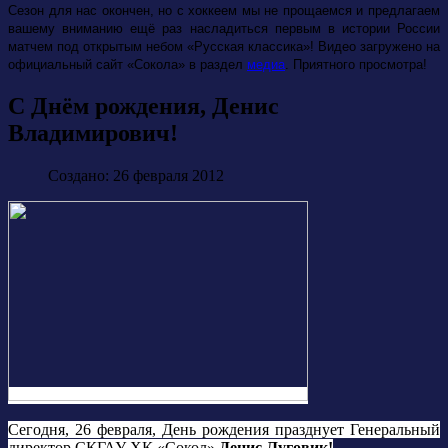
Сезон для нас окончен, но с хоккеем мы не прощаемся и предлагаем
вашему вниманию ещё раз насладиться первым в истории России
матчем под открытым небом «Русская классика»! Видео загружено на
официальный сайт «Сокола» в раздел
медиа
. Приятного просмотра!
С Днём рождения, Денис
Владимирович!
Создано: 26 февраля 2012
Сегодня, 26 февраля, День рождения празднует Генеральный
директор СКГАУ ХК «Сокол»
Денис Луговик!