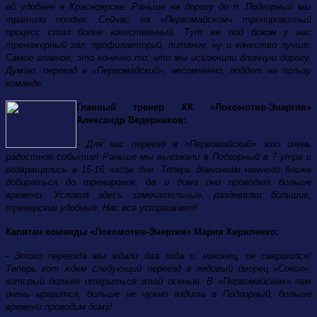
ей удобнее в Красноярске. Раньше на дорогу до п. Подгорный мы
тратили полдня. Сейчас на «Первомайском» тренировочный
процесс стал более качественный. Тут же под боком у нас
тренажерный зал, профилакторий, питание, ну и качество лучше.
Самое главное, это конечно то, что мы исключили длинную дорогу.
Думаю, переезд в «Первомайский», несомненно, пойдет на пользу
команде.
Главный тренер ХК «Локомотив-Энергия»
Александр Ведерников:
- Для нас переезд в «Первомайский» это очень
радостное событие! Раньше мы выезжали в Подгорный в 7 утра и
возвращались в 15-16 часов дня. Теперь девчонкам намного ближе
добираться до тренировок, да и дома они проводят больше
времени. Условия здесь замечательные, раздевалки большие,
тренерские удобные. Нас все устраивает!
Капитан команды «Локомотив-Энергия» Мария Кириленко:
- Этого переезда мы ждали два года и, наконец, он свершился!
Теперь вот ждем следующий переезд в ледовый дворец «Сокол»,
который должен открыться этой осенью. В «Первомайском» нам
очень нравится, больше не нужно ездить в Подгорный, больше
времени проводим дома!