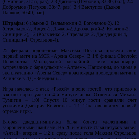
(Смирнов, 31:55, рав), 2:3 Дягилев (Шубович, 33:30, бол), 2:4
Доброумов (Петухов, 38:47, рав), 3:4 Выступов (Дьяков,
Пашков, 50:49, рав).
Штрафы:
6 (Зыков-2, Вельмискин-2, Богочанов-2)
,
12
(Стрельцов-2, Ярцев-2, Дьяков-2, Дроздецкий-2, Ковязин-2,
Синицин-2),
12 (Кольченко-2, Стрельцов-2, Дроздецкий-4,
Синицын-4, Стрельцов-4).
25 февраля подопечные Максима Шостова провели свой
первый матч на МСК «Арена Север»! В 1/8 финала Chevrolet
Первенства Молодежной хоккейной лиги красноярцы
встречались с барнаульским «Алтаем». Напомним, до ввода в
эксплуатацию «Арены Север» красноярцы проводили матчи в
Ачинске в ЛД «Звездный».
Игра началась с атак «Рысей» в зоне гостей, что привело к
взятию ворот уже на 4-й минуте игры. Отличился Михаил
Тумигин – 1:0! Спустя 10 минут гости сравняли счет
усилиями Дмитрия Ковязина – 1:1. Так завершился первый
отрезок игры.
Вторая двадцатиминутка была богата удалениями и
заброшенными шайбами. На 26-й минуте Илья петухов вывел
«Алтай» вперед – 1:2 и сразу после гола Максим Стрельцов
отправляется на скамейку штрафников за удар локтем. Гости