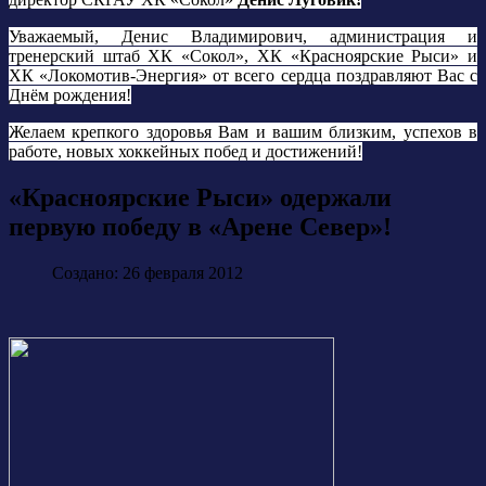
Уважаемый, Денис Владимирович, администрация и
тренерский штаб ХК «Сокол», ХК «Красноярские Рыси» и
ХК «Локомотив-Энергия» от всего сердца поздравляют Вас с
Днём рождения!
Желаем крепкого здоровья Вам и вашим близким, успехов в
работе, новых хоккейных побед и достижений!
«Красноярские Рыси» одержали
первую победу в «Арене Север»!
Создано: 26 февраля 2012