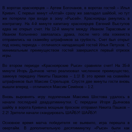
В воротах красноярцев – Артем Богочанов, в воротах гостей – Илья
Кривич. С первых минут «
Алтай» сразу же завладел шайбой, но тут
же потеряли при входе в зону «Рысей». Красноярцы ринулись в
контратаку. На 4-й минуте капитану красноярцев Евгений Выступов
едва не открыл счет. На 12-й минуте между Иваном Тарасовым и
Иваном Кольченк
о завязалась драка, после чего оба хоккеиста
отправились на скамейку штрафников за грубость. Счет был открыт
под конец периода – отличился нападающий гостей Илья Петухов. С
минимальным преимуществом гостей завершился первый отрезок
игры.
Во втором периоде «Красноярские Рыси» сравняли счет! На 35-й
минуте Игорь Дьячков четко реализовал численное преимущество,
замкнув передачу Никиты Пашкова – 1:1! В это время на скамейке
штрафников был Максим Стрельцов. Спустя две минуты гости вновь
вышли вперед – отличился Максим Семёнов – 1:2.
Вновь выровнять игру подопечным Максима Шостова удалось в
начале последней двадцатиминутки. С передачи Игоря Дьячкова
шайбу в ворота Кривича мощным броском отправил Никита Пашков –
2:2! Зрители начали скандировать ШАЙБУ! ШАЙБУ!
Основное время матча победителя не выявило, игра перешла в
овертайм. В дополнительную десятиминутку «Рыси» были как