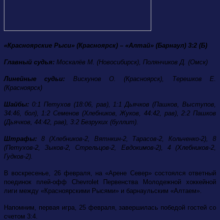
«Красноярские Рыси» (Красноярск) – «Алтай» (Барнаул) 3:2 (Б)
Главный судья:
Москалёв М. (Новосибирск), Полянчиков Д. (Омск)
Линейные судьи:
Вискунов О. (Красноярск), Терешков Е.
(Красноярск)
Шайбы:
0:1 Петухов (18:06, рав), 1:1 Дьячков (Пашков, Выступов,
34:46, бол), 1:2 Семенов (Хлебников, Жуков, 44:42, рав), 2:2 Пашков
(Дьячков, 44:42, рав), 3:2 Безруких (буллит).
Штрафы:
8 (Хлебников-2, Вятнкин-2, Тарасов-2, Кольченко-2), 8
(Петухов-2, Зыков-2, Стрельцов-2, Евдокимов-2), 4 (Хлебников-2,
Гудков-2).
В воскресенье, 26 февраля, на «Арене Север» состоялся ответный
поединок плей-офф Chevrolet Первенства Молодежной хоккейной
лиги между «Красноярскими Рысями» и барнаульским «Алтаем».
Напомним, первая игра, 25 февраля, завершилась победой гостей со
счетом 3:4.