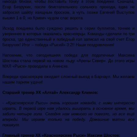
никогда близки, чтобы поставить точку в этом поединке. Сначала,
Егор Безруких, после блистательного сольного прохода, едва не
забросил шайбу изящным броском, а чуть позже Евгений Выступов
вышел 1 в 0, но Кривич чудом спас ворота.
Исход поединка было суждено решить в серии буллитов, точнее и
увереннее в которых оказались красноярцы. Команды сделали по три
броска, где единственный и победный гол записал на свой счет Егор
Безруких! Итог – победа «Рысей» 3:2!! Наши поздравления!
Напомним, что сегодняшняя победа для подопечных Максима
Шостова стала первой на новом льду «Арены Север». До этого игры
МХЛ «Рыси» проводили в Ачинске.
Впереди красноярцев ожидает сложный выезд в Барнаул. Мы желаем
нашим парням удачи!
Старший тренер ХК «Алтай» Александр Климов:
- «Красноярские Рыси» очень хорошая команда, с ними интересно
играть. В первой игре нам удалось выиграть в основное время, мы
забили четыре гола. Сегодня нам немного не повезло, но все ещё
впереди. Мы играем только на победу. Домашние матчи все
покажут.
Главный тренер ХК «Красноярские Рыси» Максим Шостов: