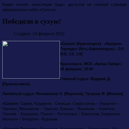
Видео онлайн трансляция будет доступна на главной странице
официального сайта «Сокола».
Победили в сухую!
Создано: 24 февраля 2012
«Сокол» (Красноярск) - «Казцинк-
Торпедо» (Усть-Каменогорск) – 2:0
(0:0, 1:0, 1:0)
Красноярск, МСК «Арена Север»,
24 февраля, 19:00
Главный судья: Бедарев Д.
(Прокопьевск),
Линейный судья: Филимонов П. (Воронеж), Тугушев Ф. (Москва)
«Сокол»:
Сафин, Курдюков - Синицын, Севастьянов – Первухин –
Пасенко, Меньшиков – Чикалин, Крюков – Васильев – Кочетков,
Тихонов – Ворошнин, Раенко – Потылицын – Брюханов, Богдашкин –
Малыгин – Безруких - Кудашов.
«Казцинк-Торпедо»:
Полошков,
Корабейников – Колесников, Шин –