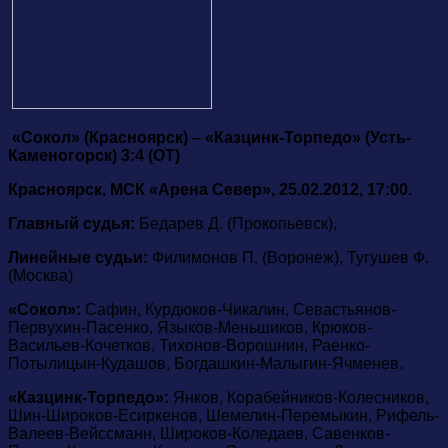
«Сокол» (Красноярск) – «Казцинк-Торпедо» (Усть-
Каменогорск) 3:4 (ОТ)
Красноярск, МСК «Арена Север», 25.02.2012, 17:00.
Главный судья:
Бедарев Д. (Прокопьевск),
Линейные судьи:
Филимонов П. (Воронеж), Тугушев Ф.
(Москва)
«Сокол»:
Сафин, Курдюков-Чикалин, Севастьянов-
Первухин-Пасенко, Языков-Меньшиков, Крюков-
Васильев-Кочетков, Тихонов-Ворошнин, Раенко-
Потылицын-Кудашов, Богдашкин-Малыгин-Ячменев.
«Казцинк-Торпедо»:
Янков, Корабейников-Колесников,
Шин-Широков-Есиркенов, Шемелин-Перемыкин, Рифель-
Валеев-Вейссманн, Широков-Коледаев, Савенков-