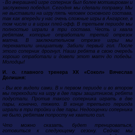
- Во вчерашней игре соперник был более мотивирован и
заслуженно победил. Сегодня мы сделали поправку. Мы
не выставили на игру пять человек основного состава,
так как впереди у нас очень сложные игры в Ангарске, в
том числе и в играх плей-офф. В третьем периоде мы
полностью играли в три состава. Честь и хвала
ребятам, которые отработали третий отрезок
матча. В заключительном отрезке игры мы
перехватили инициативу. Забили первый гол. После
этого соперник дрогнул. Наши ребята в свою очередь
хорошо отработали и довели этот матч до победы.
Молодцы!
И. о. главного тренера ХК «Сокол» Вячеслав
Долишня:
- Вы все видели сами. В н первом периоде и во втором
мы переходили на игру в две пары защитников, ребята
подустали. Против такого соперника играть в две
пары, конечно, тяжело. В конце третьего периода
играли в три тройки и две пары. Недооценки соперника
не было, ребятам попросту не хватило сил.
Что можно сказать, будет тренироваться,
готовиться к следующему сезону. Сейчас мы