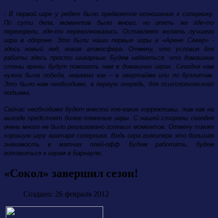
-
В первой игре у ребят было предвзятое отношение к сопернику.
По сути дела, моментов было много, но опять же где-то
перегорели, где-то переволновались. Оставляет желать лучшего
игра в обороне. Это были наши первые игры в «Арене Север» -
здесь новый лед, новая атмосфера. Отмечу, что условия для
работы здесь просто шикарные. Будем надеяться, что домашние
стены арены будут помогать нам в домашних играх. Сегодня нам
нужна была победа, неважно как – в овертайме или по буллитам.
Это было нам необходимо, в первую очередь, для психологического
подъема.
Сейчас необходимо будет внести кое-какие коррективы, так как на
выезде предстоят более тяжелые игры. С нашей стороны сегодня
очень много не было реализовано голевых моментов. Отмечу также
хорошую игру вратаря соперника. Ведь игра голкипера это большая
значимость в матчах плей-офф. Будем работать, будем
готовиться к играм в Барнауле.
«Сокол» завершил сезон!
Создано: 26 февраля 2012