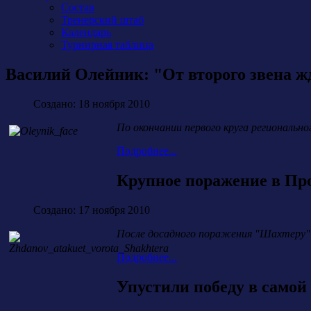
Состав
Тренерский штаб
Календарь
Турнирная таблица
Василий Олейник: "От второго звена ж
Создано: 18 ноября 2010
По окончании первого круга региональн
Подробнее...
Крупное поражение в Пр
Создано: 17 ноября 2010
После досадного поражения "Шахтеру" в
Подробнее...
Упустили победу в самой