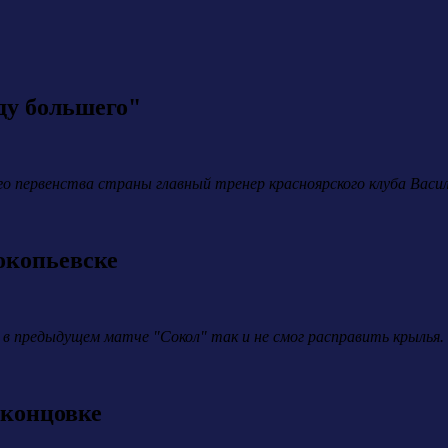
ду большего"
ого первенства страны главный тренер красноярского клуба Васи
окопьевске
 предыдущем матче "Сокол" так и не смог расправить крылья. С
 концовке