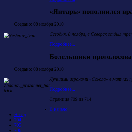
«Янтарь» пополнился вр
Создано: 08 ноября 2010
Сегодня, 8 ноября, в Северск отбыл тре
Подробнее...
Болельщики проголосова
Создано: 08 ноября 2010
Лучшими игроками «Сокола» в матчах 
Подробнее...
Страница 709 из 714
В начало
Назад
704
705
706