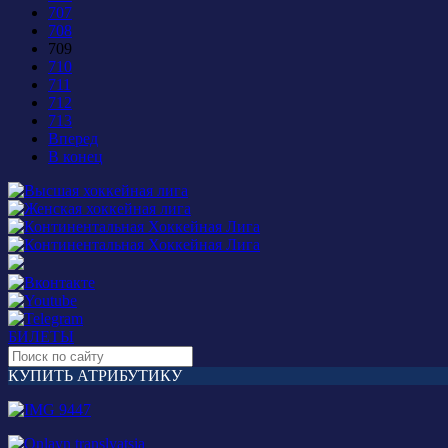
707
708
709
710
711
712
713
Вперед
В конец
БИЛЕТЫ
КУПИТЬ АТРИБУТИКУ