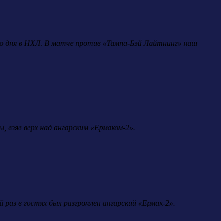
ого дня в НХЛ. В матче против «Тампа-Бэй Лайтнинг» наш
 взяв верх над ангарским «Ермаком-2».
раз в гостях был разгромлен ангарский «Ермак-2».