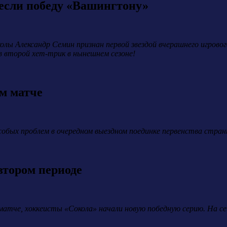
если победу «Вашингтону»
олы Александр Семин признан первой звездой вчерашнего игров
в второй хет-трик в нынешнем сезоне!
ом матче
обых проблем в очередном выездном поединке первенства страны,
втором периоде
атче, хоккеисты «Сокола» начали новую победную серию. На сей 