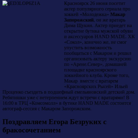
Красноярск 26 июня посетит
актер популярного сериала про
хоккей «Молодежка»
Макар
Запорожский
, он же вратарь
Дима Щукин. Актер приедет на
открытие бутика мужской обуви
и аксессуаров HAND MADE. ХК
«Сокол», конечно же, не смог
упустить возможность
пообщаться с Макаром и решил
организовать актеру экскурсию
по «Арене.Север», домашней
площадке красноярского
хоккейного клуба. Кроме того,
Макар вместе с вратарем
«Красноярских Рысей» Ильей
Проценко съездить в подшефный емельяновский детский дом.
Ребятишки уже с нетерпением ждут встречи с вратарями! В
16:00 в ТРЦ «Комсомолл» в бутике HAND MADE состоится
автограф-сессия с Макаром Запорожским.
Поздравляем Егора Безруких с
бракосочетанием