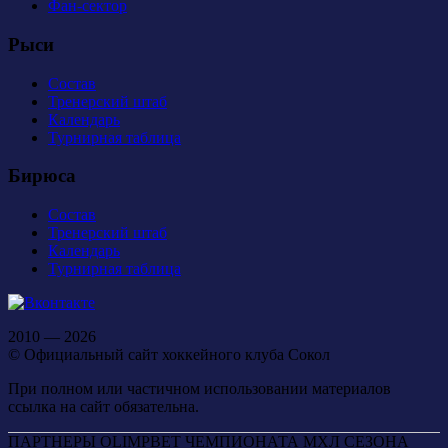
Фан-сектор
Рыси
Состав
Тренерский штаб
Календарь
Турнирная таблица
Бирюса
Состав
Тренерский штаб
Календарь
Турнирная таблица
2010 — 2026
© Официальный сайт хоккейного клуба Сокол
При полном или частичном использовании материалов
ссылка на сайт обязательна.
ПАРТНЕРЫ OLIMPBET ЧЕМПИОНАТА МХЛ СЕЗОНА