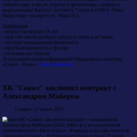
хоккеистами, а так же участие в фотосессиях, съемках в
видеороликах! Кастинг состоится 7 июля в 19:00 в «Руки
Вверх баре» по адресу ул. Мира 45 г.
Требования:
- возраст не моложе 16 лет
- при себе иметь удобную одежду и обувь для танцев
- быстрая танцевальная обучаемость
- приятная внешность и фигура
- отличное настроение
За дополнительной информацией обращаться к капитану
«Сокол – Dance»
Юлии Маевской
ХК "Сокол" заключил контракт с
Александром Майером
Создано: 27 июня 2014
ХК «Сокол» заключил контракт с нападающим
Александром Майером (18.02.1986 г.р.), воспитанником
новокузнецкого «Металлурга». Форвард играл два сезона за
«Казцинк-Торпедо». В Чемпионате Казахстана в 70 играх