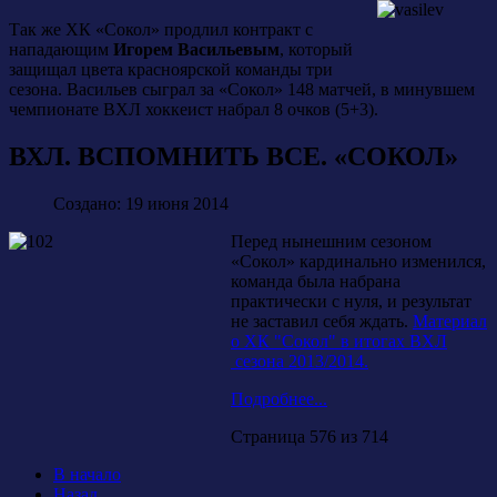
Так же ХК «Сокол» продлил контракт с
нападающим
Игорем Васильевым
, который
защищал цвета красноярской команды три
сезона. Васильев сыграл за «Сокол» 148 матчей, в минувшем
чемпионате ВХЛ хоккеист набрал 8 очков (5+3).
ВХЛ. ВСПОМНИТЬ ВСЕ. «СОКОЛ»
Создано: 19 июня 2014
Перед нынешним сезоном
«Сокол» кардинально изменился,
команда была набрана
практически с нуля, и результат
не заставил себя ждать.
Материал
о ХК "Сокол" в итогах ВХЛ
сезона 2013/2014.
Подробнее...
Страница 576 из 714
В начало
Назад