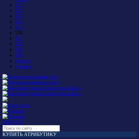
571
572
573
574
575
576
577
578
579
580
Вперед
В конец
БИЛЕТЫ
КУПИТЬ АТРИБУТИКУ