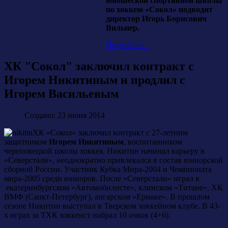
юношеской спортивной школы
по хоккею «Сокол» подводит
директор Игорь Борисович
Вильнер.
Подробнее...
ХК "Сокол" заключил контракт с
Игорем Никитиным и продлил с
Игорем Васильевым
Создано: 23 июня 2014
ХК «Сокол» заключил контракт с 27-летним
защитником
Игорем Никитиным
, воспитанником
череповецкой школы хоккея. Никитин начинал карьеру в
«Северстали», неоднократно привлекался в состав юниорской
сборной России. Участник Кубка Мира-2004 и Чемпионата
мира-2005 среди юниоров. После «Северстали» играл в
екатеринбургском «Автомобилисте», клинском «Титане», ХК
ВМФ (Санкт-Петербург), ангарском «Ермаке». В прошлом
сезоне Никитин выступал в Тверском хоккейном клубе. В 43-
х играх за ТХК хоккеист набрал 10 очков (4+6).