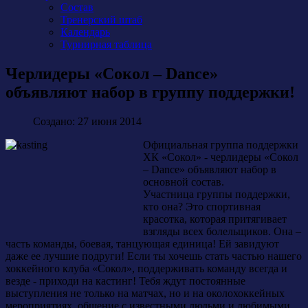
Состав
Тренерский штаб
Календарь
Турнирная таблица
Черлидеры «Сокол – Dance»
объявляют набор в группу поддержки!
Создано: 27 июня 2014
Официальная группа поддержки
ХК «Сокол» - черлидеры «Сокол
– Dance» объявляют набор в
основной состав.
Участница группы поддержки,
кто она? Это спортивная
красотка, которая притягивает
взгляды всех болельщиков. Она –
часть команды, боевая, танцующая единица! Ей завидуют
даже ее лучшие подруги! Если ты хочешь стать частью нашего
хоккейного клуба «Сокол», поддерживать команду всегда и
везде - приходи на кастинг! Тебя ждут постоянные
выступления не только на матчах, но и на околохоккейных
мероприятиях, общение с известными людьми и любимыми