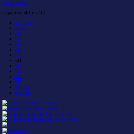
Подробнее...
Страница 601 из 714
В начало
Назад
596
597
598
599
600
601
602
603
604
605
Вперед
В конец