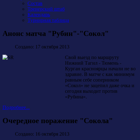
Состав
Тренерский штаб
Календарь
Турнирная таблица
Анонс матча "Рубин"-"Сокол"
Создано: 17 октября 2013
Свой выезд по маршруту
Нижний Тагил - Тюмень -
Курган красноярцы начали не во
здравие. В матче с как минимум
равным себе соперником
«Сокол» не зацепил даже очка и
сегодня выходит против
«Рубина».
Подробнее...
Очередное поражение "Сокола"
Создано: 16 октября 2013