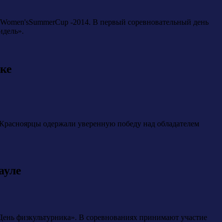
hWomen'sSummerCup -2014. В первый соревновательный день
идель».
ске
. Красноярцы одержали уверенную победу над обладателем
ауле
«День физкультурника». В соревнованиях принимают участие