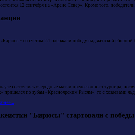
состоится 12 сентября на «Арене.Север». Кроме того, победители
ранции
и «Бирюсы» со счетом 2:1 одержали победу над женской сборной
й
науле состоялись очередные матчи предсезонного турнира, пос
» пришелся по зубам «Красноярским Рысям», то с хозяевами льд
бнее...
кеистки "Бирюсы" стартовали с победы