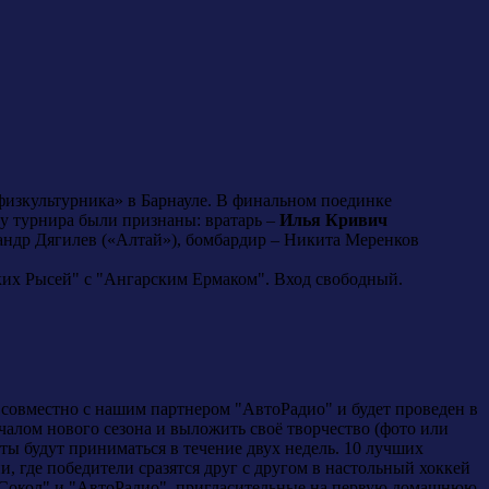
изкультурника» в Барнауле. В финальном поединке
у турнира были признаны: вратарь –
Илья Кривич
андр Дягилев («Алтай»), бомбардир – Никита Меренков
рских Рысей" с "Ангарским Ермаком". Вход свободный.
 совместно с нашим партнером "АвтоРадио" и будет проведен в
алом нового сезона и выложить своё творчество (фото или
оты будут приниматься в течение двух недель. 10 лучших
, где победители сразятся друг с другом в настольный хоккей
 "Сокол" и "АвтоРадио", пригласительные на первую домашнюю