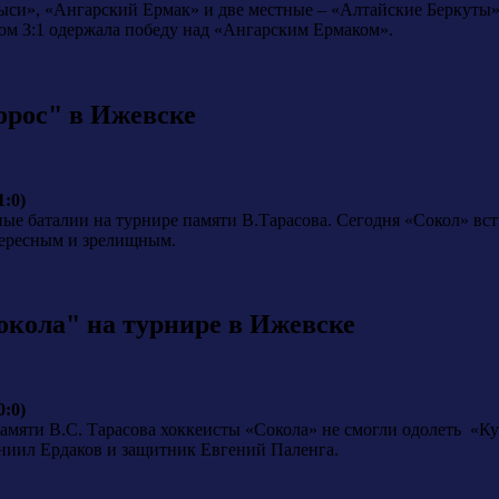
ыси», «Ангарский Ермак» и две местные – «Алтайские Беркуты»
том 3:1 одержала победу над «Ангарским Ермаком».
орос" в Ижевске
1:0)
е баталии на турнире памяти В.Тарасова. Сегодня «Сокол» вст
тересным и зрелищным.
окола" на турнире в Ижевске
0:0)
памяти В.С. Тарасова хоккеисты «Сокола» не смогли одолеть «К
аниил Ердаков и защитник Евгений Паленга.