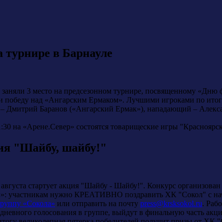
а турнире в Барнауле
заняли 3 место на предсезонном турнире, посвященному «Дню ф
ли победу над «Ангарским Ермаком». Лучшими игроками по итог
 – Дмитрий Баранов («Ангарский Ермак»), нападающий – Алекс
в 11:30 на «Арене.Север» состоятся товарищеские игры "Красноя
ия "Шайбу, шайбу!"
августа стартует акция "Шайбу - Шайбу!". Конкурс организован
ий»: участникам нужно КРЕАТИВНО поздравить ХК "Сокол" с нач
руппу «Сокола»
или отправить на почту
press@krsksokol.ru
. Раб
хдневного голосования в группе, выйдут в финальную часть акции
итогу великолепная пятерка победителей получит призы от ХК