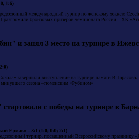
0, 1:6)
 предсезонный международный турнир по женскому хоккею Czec
:1 разгромили бронзовых призеров чемпионата России – ХК «Аг
ин" и занял 3 место на турнире в Ижев
2:0)
«Сокола» завершили выступление на турнире памяти В.Тарасова
 минувшего сезона –тюменским «Рубином».
стартовали с победы на турнире в Барн
 Ермак» – 3:1 (1:0; 0:0; 2:1)
 предсезонный турнир, посвященный Всероссийскому празднику 