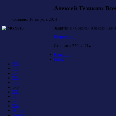
Алексей Тезиков: Все
Создано: 18 августа 2014
Защитник «Сокола» Алексей Тезик
Подробнее...
Страница 570 из 714
В начало
Назад
565
566
567
568
569
570
571
572
573
574
Вперед
В конец