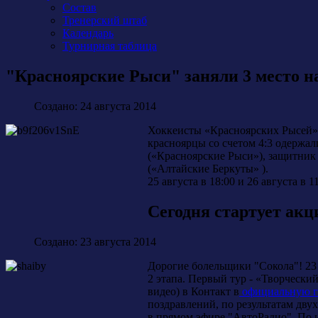
Состав
Тренерский штаб
Календарь
Турнирная таблица
"Красноярские Рыси" заняли 3 место н
Создано: 24 августа 2014
Хоккеисты «Красноярских Рысей» 
красноярцы со счетом 4:3 одержа
(«Красноярские Рыси»), защитник
(«Алтайские Беркуты» ).
25 августа в 18:00 и 26 августа 
Сегодня стартует акц
Создано: 23 августа 2014
Дорогие болельщики "Сокола"! 23 
2 этапа. Первый тур - «Творческ
видео) в Контакт в
официальную г
поздравлений, по результатам дву
в прямом эфире "АвтоРадио". По 