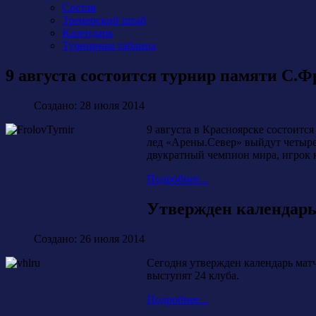
Состав
Тренерский штаб
Календарь
Турнирная таблица
9 августа состоится турнир памяти С.
Создано: 28 июля 2014
9 августа в Красноярске состоит
лед «Арены.Север» выйдут четыре
двукратный чемпион мира, игрок
Подробнее...
Утвержден календарь
Создано: 26 июля 2014
Сегодня утвержден календарь мат
выступят 24 клуба.
Подробнее...