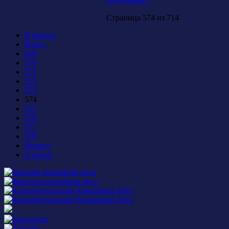
Подробнее...
Страница 574 из 714
В начало
Назад
569
570
571
572
573
574
575
576
577
578
Вперед
В конец