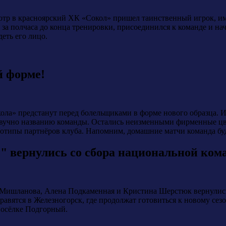
тр в красноярский ХК «Сокол» пришел таинственный игрок, имя
за полчаса до конца тренировки, присоединился к команде и нач
деть его лицо.
й форме!
кола» предстанут перед болельщиками в форме нового образца. 
озвучно названию команды. Остались неизменными фирменные цве
оготипы партнёров клуба. Напомним, домашние матчи команда буд
 вернулись со сбора национальной ком
Мишланова, Алена Подкаменная и Кристина Шерстюк вернулись 
равятся в Железногорск, где продолжат готовиться к новому сезо
посёлке Подгорный.