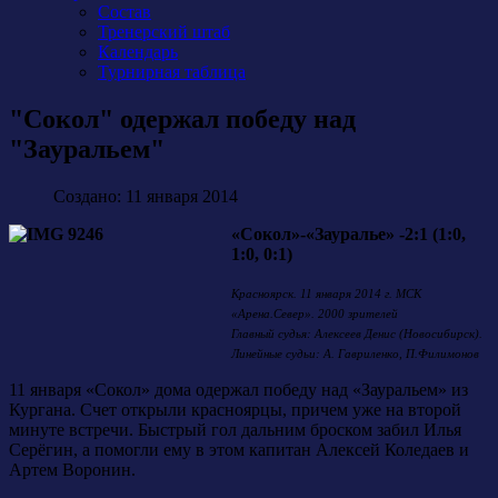
Состав
Тренерский штаб
Календарь
Турнирная таблица
"Сокол" одержал победу над
"Зауральем"
Создано: 11 января 2014
«Сокол»-«Зауралье» -2:1 (1:0,
1:0, 0:1)
Красноярск. 11 января 2014 г. МСК
«Арена.Север». 2000 зрителей
Главный судья: Алексеев Денис (Новосибирск).
Линейные судьи: А. Гавриленко, П.Филимонов
11 января «Сокол» дома одержал победу над «Зауральем» из
Кургана. Счет открыли красноярцы, причем уже на второй
минуте встречи. Быстрый гол дальним броском забил Илья
Серёгин, а помогли ему в этом капитан Алексей Коледаев и
Артем Воронин.