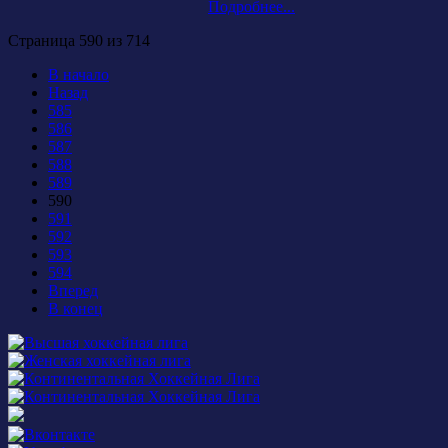
Подробнее...
Страница 590 из 714
В начало
Назад
585
586
587
588
589
590
591
592
593
594
Вперед
В конец