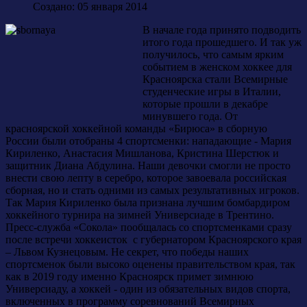
Создано: 05 января 2014
В начале года принято подводить
итого года прошедшего. И так уж
получилось, что самым ярким
событием в женском хоккее для
Красноярска стали Всемирные
студенческие игры в Италии,
которые прошли в декабре
минувшего года. От
красноярской хоккейной команды «Бирюса» в сборную
России были отобраны 4 спортсменки: нападающие - Мария
Кириленко, Анастасия Мишланова, Кристина Шерстюк и
защитник Диана Абдулина. Наши девочки смогли не просто
внести свою лепту в серебро, которое завоевала российская
сборная, но и стать одними из самых результативных игроков.
Так Мария Кириленко была признана лучшим бомбардиром
хоккейного турнира на зимней Универсиаде в Трентино.
Пресс-служба «Сокола» пообщалась со спортсменками сразу
после встречи хоккеисток с губернатором Красноярского края
– Львом Кузнецовым. Не секрет, что победы наших
спортсменок были высоко оценены правительством края, так
как в 2019 году именно Красноярск примет зимнюю
Универсиаду, а хоккей - один из обязательных видов спорта,
включенных в программу соревнований Всемирных